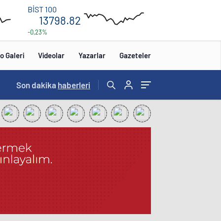
13
BİST 100
850
13798.82
-0,23%
13
650
:00
12:00
o Galeri
Videolar
Yazarlar
Gazeteler
15:20
Son dakika
/
haberleri