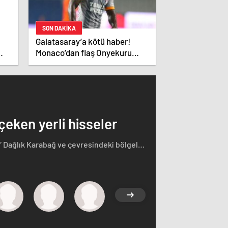
SON DAKİKA
Galatasaray’a kötü haber!
Monaco’dan flaş Onyekuru
kararı.
 çeken yerli hisseler
“ Dağlık Karabağ ve çevresindeki bölgeler
rçasıdır” dedi. İstifa çağrılarını kabul
ğ'ın sözde lideri Arayik Harutyunyan'la
saklamayan Fransa Cumhurbaşkanı Macron
i.