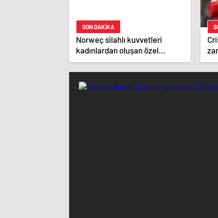
SON DAKİKA
S
Norweç silahlı kuvvetleri
Cri
kadınlardan oluşan özel
zar
kuvvetler eğitimlerini başlattı.
ist