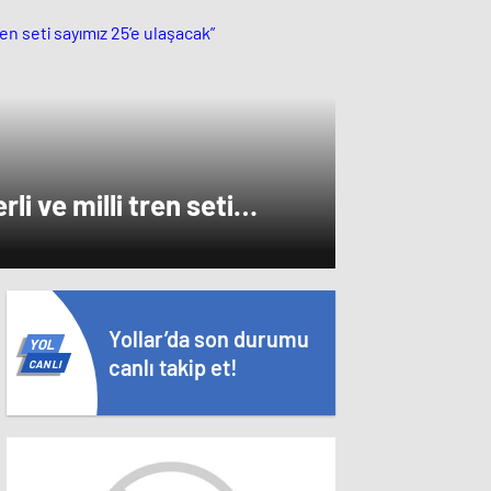
rli ve milli tren seti
şacak”
Yollar’da son durumu
YOL
canlı takip et!
CANLI