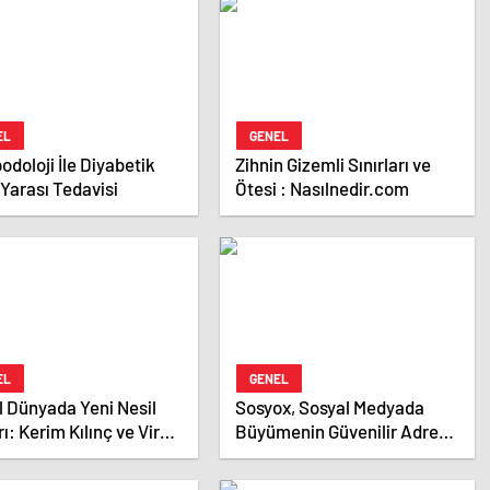
EL
GENEL
odoloji İle Diyabetik
Zihnin Gizemli Sınırları ve
Yarası Tedavisi
Ötesi : Nasılnedir.com
EL
GENEL
al Dünyada Yeni Nesil
Sosyox, Sosyal Medyada
ı: Kerim Kılınç ve Viral
Büyümenin Güvenilir Adresi
k Stratejilerinin
Olarak Öne Çıkıyor
lişi