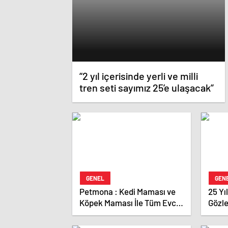
“2 yıl içerisinde yerli ve milli
tren seti sayımız 25’e ulaşacak”
GENEL
GEN
Petmona : Kedi Maması ve
25 Yı
Köpek Maması İle Tüm Evcil
Gözl
Hayvan Ürünleri
Karar