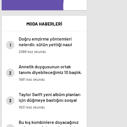
MODA HABERLERİ
Doğru emzirme yöntemleri
nelerdir, sütün yettiği nasıl
1
anlaşılır?
2088 kez okundu
Annelik duygusunun ortak
tanımı diyebileceğimiz 10 başlık.
2
1681 kez okundu
Taylor Swift yeni albüm planları
için düğmeye bastığını sosyal
3
medyadan duyurdu!
1631 kez okundu
Bu kış kombinlere doyacağınız