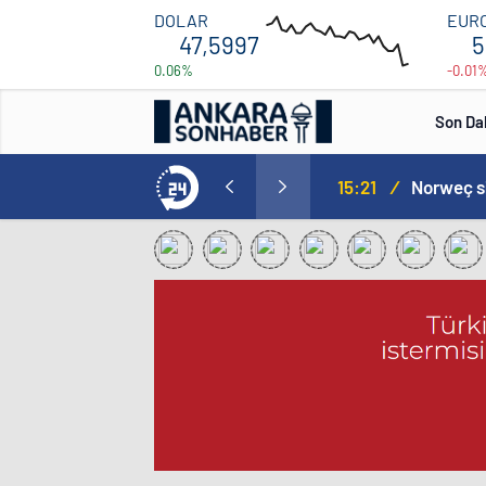
47.596
DOLAR
EUR
47,5997
5
0.06%
-0.01
47.592
12:00
16:00
Son Da
aspor! Tam 5 futbolcu….
15:21
/