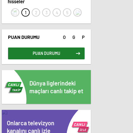
hisseler
PUAN DURUMU
O
G
P
PUAN DURUMU
Dünya liglerindeki
CANLI
maçları canlı takip et
TAKİP
Onlarca televizyon
CANLI
kanalını canlı izle
İZLE