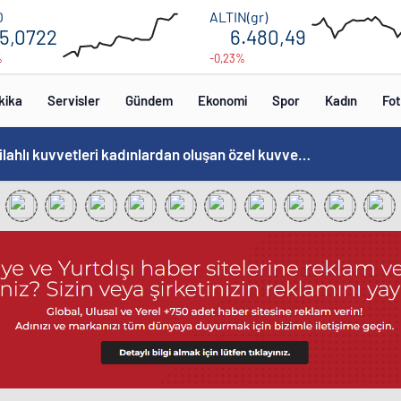
55.2
6560
O
ALTIN(gr)
5,0722
6.480,49
%
-0,23%
52.8
6400
00:00
00:00
12:00
16
kika
Servisler
Gündem
Ekonomi
Spor
Kadın
Fot
Norweç silahlı kuvvetleri kadınlardan oluşan özel kuvvetler eğitimlerini başlattı.