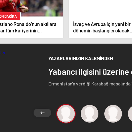
ON DAKİKA
stiano Ronaldo’nun akıllara
İsveç ve Avrupa için yeni bir
ar tüm kariyerinin
dönemin başlangıcı olacak
atistiğini çıkardık !
kararlar.
YAZARLARIMIZIN KALEMİNDEN
Yabancı ilgisini üzerine
Ermenistan'a verdiği Karabağ mesajında 
Azerbaycan Cumhuriyeti'nin ayrılmaz bir pa
etmeyen Başbakan Paşinyan Dağlık karaba
görüştü. Ermenistan'a verdiği desteği 
ise dikkat çeken bir ziyaret gerçekleştird