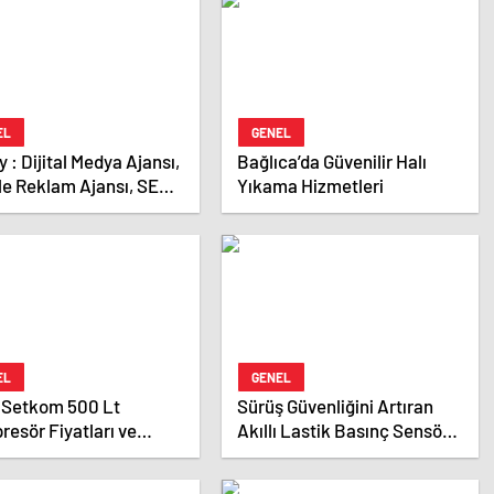
EL
GENEL
Ajansı,
Bağlıca’da Güvenilir Halı
le Reklam Ajansı, SEO
Yıkama Hizmetleri
sı ve Web Tasarım
ı
EL
GENEL
 Setkom 500 Lt
Sürüş Güvenliğini Artıran
esör Fiyatları ve
Akıllı Lastik Basınç Sensörü
k Özellikleri
Çözümleri