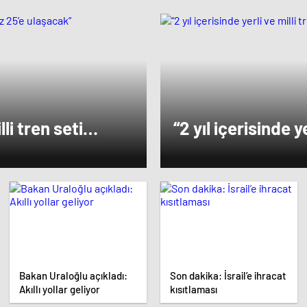
lli tren seti
“2 yıl içerisinde ye
sayımız 25’e ula
Bakan Uraloğlu açıkladı:
Son dakika: İsrail’e ihracat
Akıllı yollar geliyor
kısıtlaması