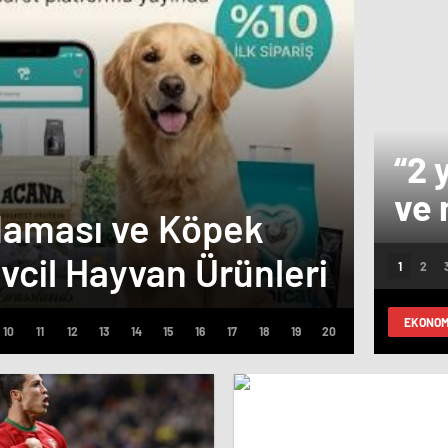
“2 
25 Y
ve 
Maması ve Köpek
Tem
say
vcil Hayvan Ürünleri
Çevr
ula
EKONOM