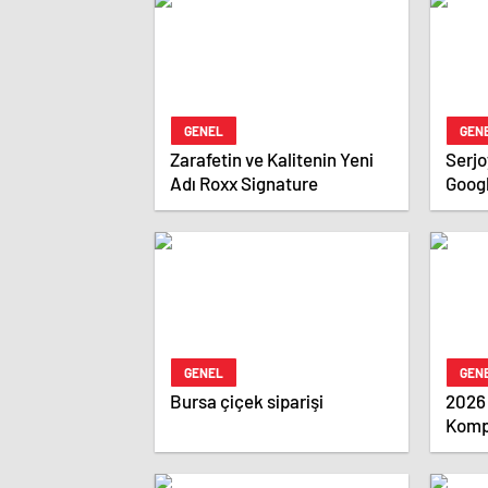
GENEL
GEN
Zarafetin ve Kalitenin Yeni
Serjoy : Dijital Medya 
Adı Roxx Signature
Goog
Ajan
Ajans
GENEL
GEN
Bursa çiçek siparişi
2026
Kompr
Tekni