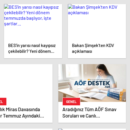
BES’in yarısı nasıl kayıpsız
Bakan Şimşek’ten KDV
çekilebilir? Yeni dönem
açıklaması
temmuzda başlıyor, işte
şartlar…
EL
GENEL
llık Miras Davasında
Aradığınız Tüm AÖF Sınav
er Temmuz Ayındaki
Soruları ve Canlı
 Duruşmasına Çevrildi
Açıköğretim Forumu Burada