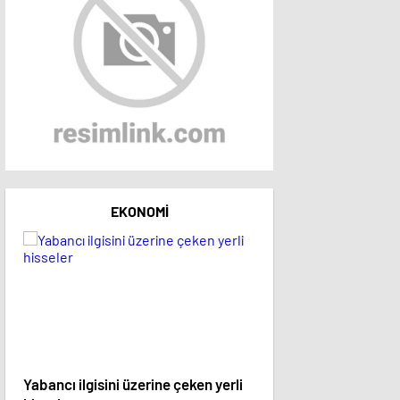
EKONOMI
Yabancı ilgisini üzerine çeken yerli
15 hisse hedef fiyatını 