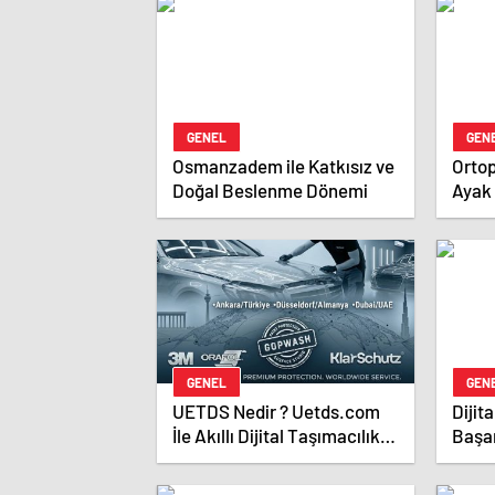
GENEL
GEN
Osmanzadem ile Katkısız ve
Ortop
Doğal Beslenme Dönemi
Ayak 
GENEL
GEN
UETDS Nedir ? Uetds.com
Dijit
İle Akıllı Dijital Taşımacılık
Başar
Yazılımı
İçeri
Yükse