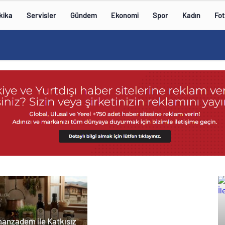
kika
Servisler
Gündem
Ekonomi
Spor
Kadın
Fot
anzadem ile Katkısız