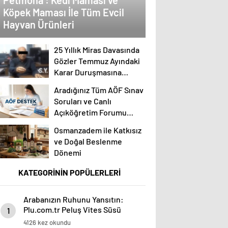
Köpek Maması İle Tüm Evcil
Hayvan Ürünleri
25 Yıllık Miras Davasında
Gözler Temmuz Ayındaki
Karar Duruşmasına
Çevrildi
Aradığınız Tüm AÖF Sınav
Soruları ve Canlı
Açıköğretim Forumu
Burada
Osmanzadem ile Katkısız
ve Doğal Beslenme
Dönemi
KATEGORİNİN POPÜLERLERİ
Arabanızın Ruhunu Yansıtın:
Plu.com.tr Peluş Vites Süsü
1
Modelleri
4126 kez okundu