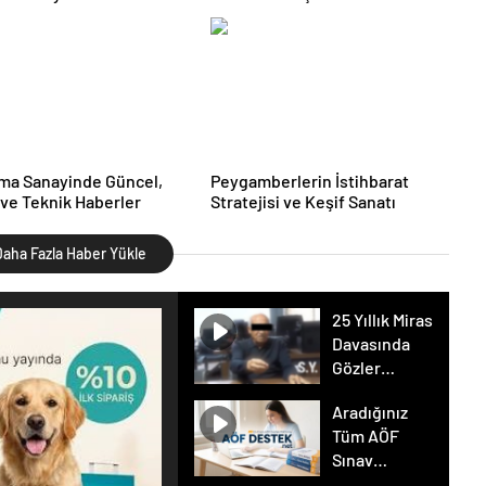
leri
Çözümleri
ma Sanayinde Güncel,
Peygamberlerin İstihbarat
ve Teknik Haberler
Stratejisi ve Keşif Sanatı
aha Fazla Haber Yükle
25 Yıllık Miras
Davasında
Gözler
Temmuz
Aradığınız
Ayındaki
Tüm AÖF
Karar
Sınav
Duruşmasına
Soruları ve