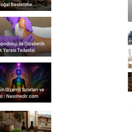
Doğal Beslenme
emi
podoloji İle Diyabetik
k Yarası Tedavisi
in Gizemli Sınırları ve
i : Nasılnedir.com