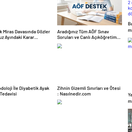
B
m
lık Miras Davasında Gözler
Aradığınız Tüm AÖF Sınav
k
z Ayındaki Karar
Soruları ve Canlı Açıköğretim
asına Çevrildi
Forumu Burada
d
doloji İle Diyabetik Ayak
Zihnin Gizemli Sınırları ve Ötesi
 Tedavisi
: Nasılnedir.com
Ya
m