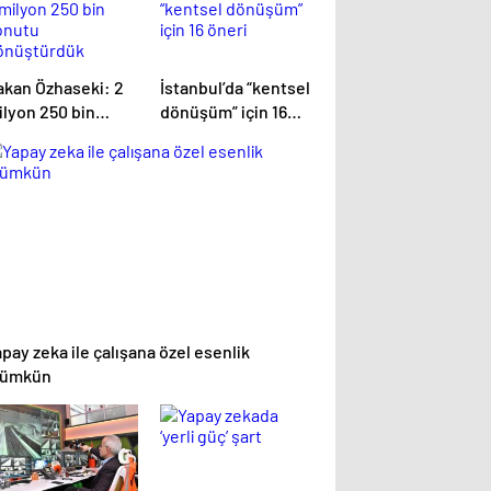
akan Özhaseki: 2
İstanbul’da “kentsel
ilyon 250 bin
dönüşüm” için 16
onutu
öneri
önüştürdük
pay zeka ile çalışana özel esenlik
ümkün