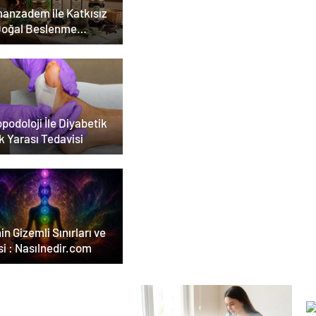
anzadem ile Katkısız
Doğal Beslenme
emi
podoloji İle Diyabetik
k Yarası Tedavisi
in Gizemli Sınırları ve
i : Nasılnedir.com