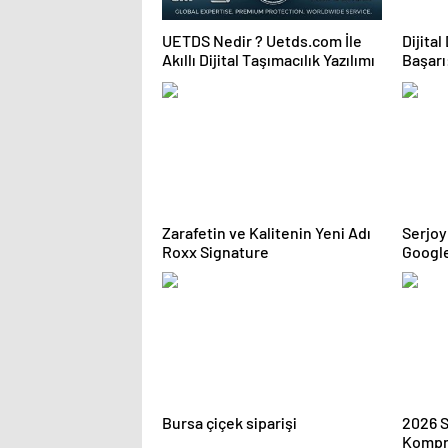
UETDS Nedir ? Uetds.com İle
Dijita
Akıllı Dijital Taşımacılık Yazılımı
Başarı
İçerik 
Zarafetin ve Kalitenin Yeni Adı
Serjoy : Dijital Medya Ajans
Roxx Signature
Google
Ajansı
Bursa çiçek siparişi
2026 
Kompre