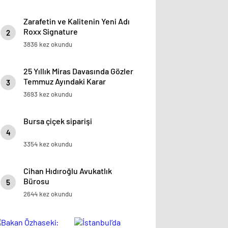
Zarafetin ve Kalitenin Yeni Adı
Roxx Signature
2
3836 kez okundu
25 Yıllık Miras Davasında Gözler
Temmuz Ayındaki Karar
3
Duruşmasına Çevrildi
3693 kez okundu
Bursa çiçek siparişi
4
3354 kez okundu
Cihan Hıdıroğlu Avukatlık
Bürosu
5
2644 kez okundu