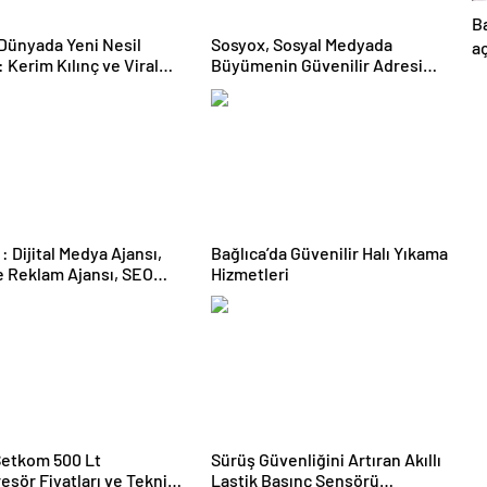
B
l Dünyada Yeni Nesil
Sosyox, Sosyal Medyada
aç
: Kerim Kılınç ve Viral
Büyümenin Güvenilir Adresi
ge
Stratejilerinin Yükselişi
Olarak Öne Çıkıyor
ı,
Bağlıca’da Güvenilir Halı Yıkama
 Reklam Ajansı, SEO
Hizmetleri
 ve Web Tasarım Ajansı
Setkom 500 Lt
Sürüş Güvenliğini Artıran Akıllı
sör Fiyatları ve Teknik
Lastik Basınç Sensörü