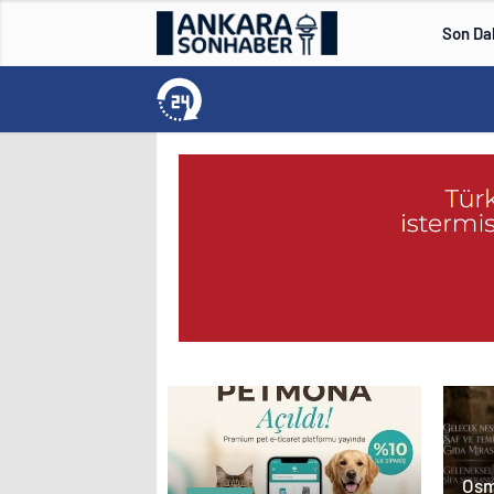
Son Da
Osm