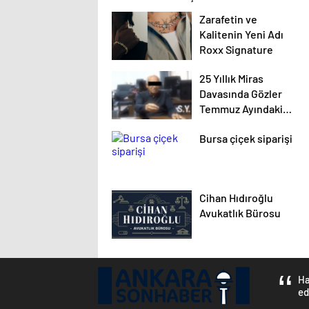
Zarafetin ve
Kalitenin Yeni Adı
Roxx Signature
25 Yıllık Miras
Davasında Gözler
Temmuz Ayındaki
Karar Duruşmasına
Bursa çiçek siparişi
Çevrildi
Cihan Hıdıroğlu
Avukatlık Bürosu
Ha
ed