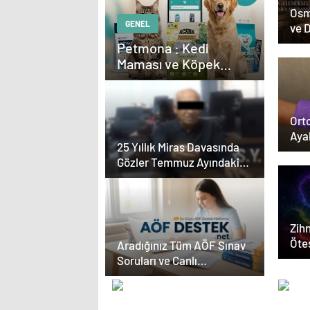
Osm
GENEL
ve 
Dön
Petmona : Kedi
Maması ve Köpek
Maması İle Tüm Evcil
Hayvan Ürünleri
Orto
Aya
25 Yıllık Miras Davasında
Gözler Temmuz Ayındaki
Karar Duruşmasına Çevrildi
Zihn
Ötes
Aradığınız Tüm AÖF Sınav
Soruları ve Canlı
Açıköğretim Forumu
Burada