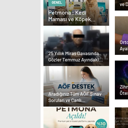
GENEL
ve 
Dön
Petmona : Kedi
Maması ve Köpek
Maması İle Tüm Evcil
Hayvan Ürünleri
Orto
Aya
25 Yıllık Miras Davasında
Gözler Temmuz Ayındaki
Karar Duruşmasına Çevrildi
Zihn
Ötes
Aradığınız Tüm AÖF Sınav
Soruları ve Canlı
Açıköğretim Forumu
Burada