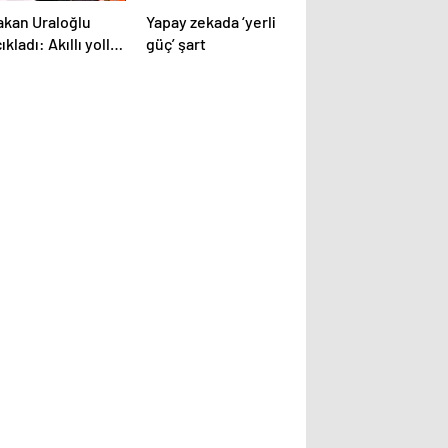
akan Uraloğlu
Yapay zekada ‘yerli
ıkladı: Akıllı yollar
güç’ şart
liyor