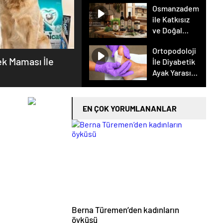
Çevrildi
Osmanzadem
Canlı
ile Katkısız
Açıköğretim
ve Doğal
Forumu
Beslenme
Burada
Ortopodoloji
Dönemi
k Maması İle
İle Diyabetik
Ayak Yarası
Tedavisi
EN ÇOK YORUMLANANLAR
Berna Türemen’den kadınların
öyküsü