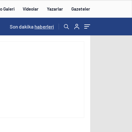
o Galeri
Videolar
Yazarlar
Gazeteler
15:20
Son dakika
/
haberleri