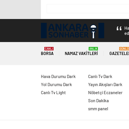
Ha
ed
CANLI
ANLIK
GÜNLÜ
BORSA
NAMAZ VAKITLERI
GAZETELE
Hava Durumu Dark
Canlı Tv Dark
Yol Durumu Dark
Yayın Akışları Dark
Canlı Tv Light
Nöbetçi Eczaneler
Son Dakika
smm panel