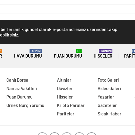
berleri anlık güncel olarak e-posta adresiniz üzerinden takip
ebilirsiniz.
K
TAHMİNİ
LİG
EKONOMİ
E
R
HAVA DURUMU
PUAN DURUMU
HISSELER
PARI
Canlı Borsa
Altınlar
Foto Galeri
Namaz Vakitleri
Dövizler
Video Galeri
Puan Durumu
Hisseler
Yazarlar
Örnek Burç Yorumu
Kripto Paralar
Gazeteler
Pariteler
Sıcak Haber