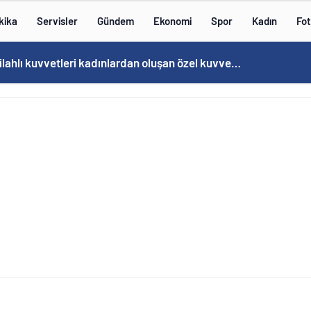
kika
Servisler
Gündem
Ekonomi
Spor
Kadın
Fot
Norweç silahlı kuvvetleri kadınlardan oluşan özel kuvvetler eğitimlerini başlattı.