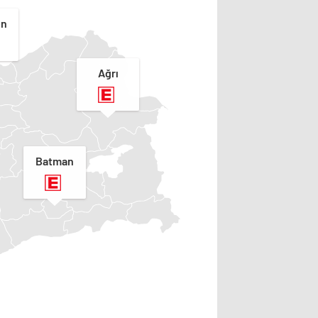
on
Ağrı
Batman