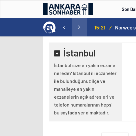
Son Da
aspor! Tam 5 futbolcu….
15:21
/
İstanbul
İstanbul size en yakın eczane
nerede? İstanbul ili eczaneler
ile bulunduğunuz ilçe ve
mahalleye en yakın
eczanelerin açık adresleri ve
telefon numaralarının hepsi
bu sayfada yer almaktadır.