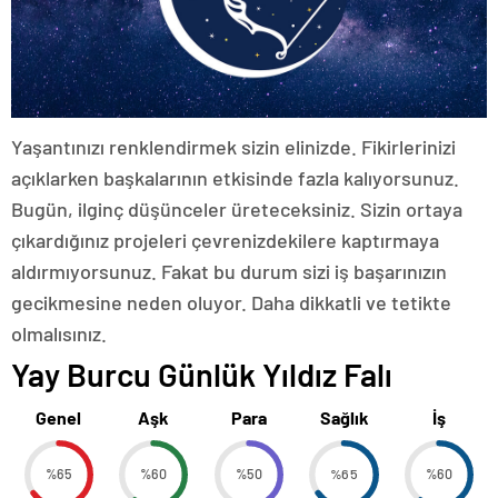
Yaşantınızı renklendirmek sizin elinizde. Fikirlerinizi
açıklarken başkalarının etkisinde fazla kalıyorsunuz.
Bugün, ilginç düşünceler üreteceksiniz. Sizin ortaya
çıkardığınız projeleri çevrenizdekilere kaptırmaya
aldırmıyorsunuz. Fakat bu durum sizi iş başarınızın
gecikmesine neden oluyor. Daha dikkatli ve tetikte
olmalısınız.
Yay Burcu Günlük Yıldız Falı
Genel
Aşk
Para
Sağlık
İş
%65
%60
%50
%65
%60