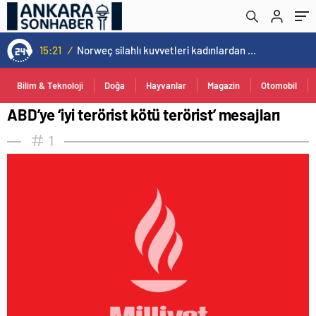
15:21
/
Norweç silahlı kuvvetleri kadınlardan oluşan özel kuvvetler eğitimlerini başlattı.
Bilim & Teknoloji
Doğa
Hayvanlar
Magazin
Otomobil
ABD’ye ‘iyi terörist kötü terörist’ mesajları
1