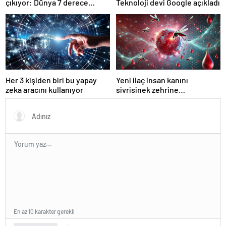
çıkıyor: Dünya 7 derece
Teknoloji devi Google açıkladı
ısınabilir
Her 3 kişiden biri bu yapay
Yeni ilaç insan kanını
zeka aracını kullanıyor
sivrisinek zehrine
dönüştürüyor!
En az 10 karakter gerekli