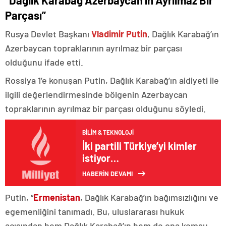
“Dağlık Karabağ Azerbaycan’ın Ayrılmaz Bir
Parçası”
Rusya Devlet Başkanı
Vladimir Putin
, Dağlık Karabağ’ın
Azerbaycan topraklarının ayrılmaz bir parçası
olduğunu ifade etti.
Rossiya 1’e konuşan Putin, Dağlık Karabağ’ın aidiyeti ile
ilgili değerlendirmesinde bölgenin Azerbaycan
topraklarının ayrılmaz bir parçası olduğunu söyledi.
BILIM & TEKNOLOJI
İki partili Türkiye’yi kimler
istiyor…
HABERİN DEVAMI
Putin, “
Ermenistan
, Dağlık Karabağ’ın bağımsızlığını ve
egemenliğini tanımadı. Bu, uluslararası hukuk
açısından hem Dağlık Karabağ’ın hem de ona komşu