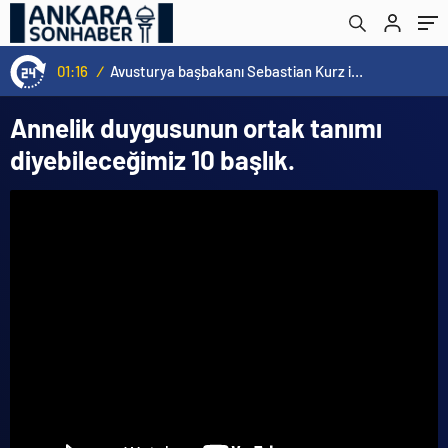
01:16
/
Avusturya başbakanı Sebastian Kurz ile ilgili bilinmeyenler
Annelik duygusunun ortak tanımı
diyebileceğimiz 10 başlık.