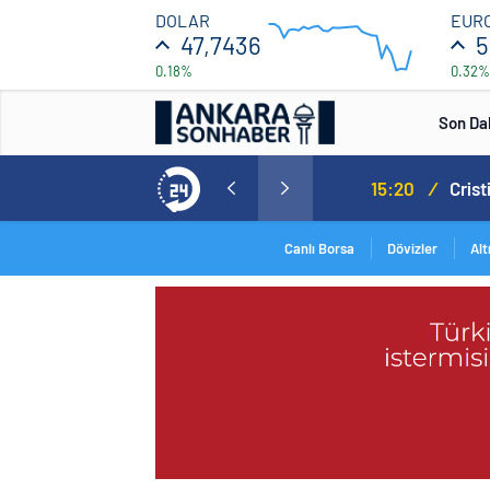
47.708
DOLAR
EUR
47,7436
5
0.18%
0.32%
47.692
12:00
16:00
Son Da
Norweç silahlı kuvvetleri kadınlardan oluşan özel kuvvetler eğitimlerini başlattı.
15:20
/
Canlı Borsa
Dövizler
Alt