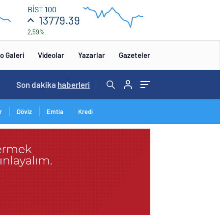
13
BİST 100
840
13779.39
2,59%
13
680
:00
12:00
o Galeri
Videolar
Yazarlar
Gazeteler
14:57
Son dakika
/
haberleri
r
Döviz
Emtia
Kredi