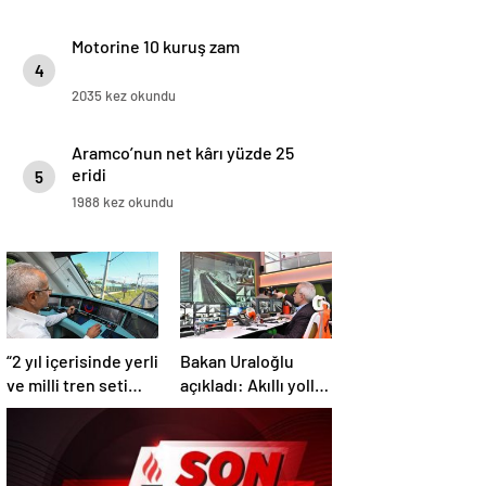
Motorine 10 kuruş zam
4
2035 kez okundu
Aramco’nun net kârı yüzde 25
eridi
5
1988 kez okundu
“2 yıl içerisinde yerli
Bakan Uraloğlu
ve milli tren seti
açıkladı: Akıllı yollar
sayımız 25’e
geliyor
ulaşacak”