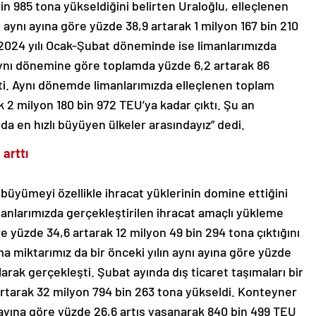
in 985 tona yükseldiğini belirten Uraloğlu, elleçlenen
n aynı ayına göre yüzde 38,9 artarak 1 milyon 167 bin 210
 “2024 yılı Ocak-Şubat döneminde ise limanlarımızda
 aynı dönemine göre toplamda yüzde 6,2 artarak 86
şti. Aynı dönemde limanlarımızda elleçlenen toplam
k 2 milyon 180 bin 972 TEU’ya kadar çıktı. Şu an
da en hızlı büyüyen ülkeler arasındayız” dedi.
arttı
 büyümeyi özellikle ihracat yüklerinin domine ettiğini
manlarımızda gerçekleştirilen ihracat amaçlı yükleme
re yüzde 34,6 artarak 12 milyon 49 bin 294 tona çıktığını
tma miktarımız da bir önceki yılın aynı ayına göre yüzde
larak gerçekleşti. Şubat ayında dış ticaret taşımaları bir
 artarak 32 milyon 794 bin 263 tona yükseldi. Konteyner
ı ayına göre yüzde 26,6 artış yaşanarak 840 bin 499 TEU