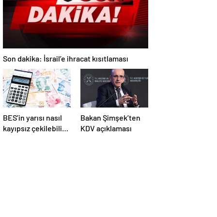
Son dakika: İsrail’e ihracat kısıtlaması
BES’in yarısı nasıl
Bakan Şimşek’ten
kayıpsız çekilebilir?
KDV açıklaması
Yeni dönem
temmuzda başlıyor,
işte şartlar…