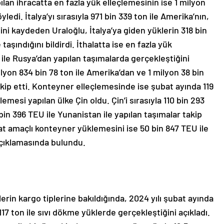
ılan ihracatta en fazla yük elleçlemesinin ise 1 milyon
öyledi. İtalya’yı sırasıyla 971 bin 339 ton ile Amerika’nın,
ğini kaydeden Uraloğlu, İtalya’ya giden yüklerin 318 bin
aşındığını bildirdi. İthalatta ise en fazla yük
 ile Rusya’dan yapılan taşımalarda gerçekleştiğini
milyon 834 bin 78 ton ile Amerika’dan ve 1 milyon 38 bin
takip etti. Konteyner elleçlemesinde ise şubat ayında 119
emesi yapılan ülke Çin oldu. Çin’i sırasıyla 110 bin 293
 bin 396 TEU ile Yunanistan ile yapılan taşımalar takip
acat amaçlı konteyner yüklemesini ise 50 bin 847 TEU ile
açıklamasında bulundu.
erin kargo tiplerine bakıldığında, 2024 yılı şubat ayında
117 ton ile sıvı dökme yüklerde gerçekleştiğini açıkladı.