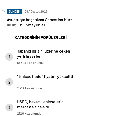
GÜNDEM
08 Ağustos 2026
Avusturya başbakanı Sebastian Kurz
ile ilgili bilinmeyenler
KATEGORİNİN POPÜLERLERİ
Yabancı ilgisini üzerine çeken
yerli hisseler
1
63823 kez okundu
15 hisse hedef fiyatını yükseltti
2
11714 kez okundu
HSBC, havacılık hisselerini
mercek altına aldı
3
2120 kez okundu