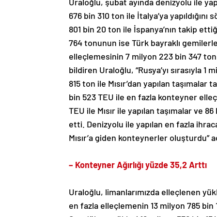
Uraloğlu, şubat ayında denizyolu ile yap
676 bin 310 ton ile İtalya’ya yapıldığını s
801 bin 20 ton ile İspanya’nın takip etti
764 tonunun ise Türk bayraklı gemilerle t
elleçlemesinin 7 milyon 223 bin 347 ton
bildiren Uraloğlu, “Rusya’yı sırasıyla 1 
815 ton ile Mısır’dan yapılan taşımalar 
bin 523 TEU ile en fazla konteyner elleçl
TEU ile Mısır ile yapılan taşımalar ve 86
etti. Denizyolu ile yapılan en fazla ihr
Mısır’a giden konteynerler oluşturdu” 
– Konteyner Ağırlığı yüzde 35,2 Arttı
Uraloğlu, limanlarımızda elleçlenen yükl
en fazla elleçlemenin 13 milyon 785 bin 