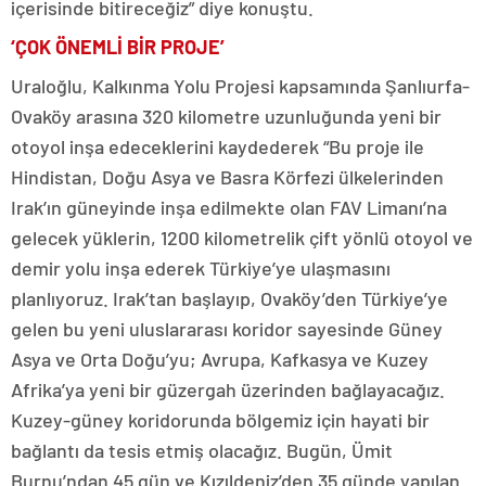
içerisinde bitireceğiz” diye konuştu.
‘ÇOK ÖNEMLİ BİR PROJE’
Uraloğlu, Kalkınma Yolu Projesi kapsamında Şanlıurfa-
Ovaköy arasına 320 kilometre uzunluğunda yeni bir
otoyol inşa edeceklerini kaydederek “Bu proje ile
Hindistan, Doğu Asya ve Basra Körfezi ülkelerinden
Irak’ın güneyinde inşa edilmekte olan FAV Limanı’na
gelecek yüklerin, 1200 kilometrelik çift yönlü otoyol ve
demir yolu inşa ederek Türkiye’ye ulaşmasını
planlıyoruz. Irak’tan başlayıp, Ovaköy’den Türkiye’ye
gelen bu yeni uluslararası koridor sayesinde Güney
Asya ve Orta Doğu’yu; Avrupa, Kafkasya ve Kuzey
Afrika’ya yeni bir güzergah üzerinden bağlayacağız.
Kuzey-güney koridorunda bölgemiz için hayati bir
bağlantı da tesis etmiş olacağız. Bugün, Ümit
Burnu’ndan 45 gün ve Kızıldeniz’den 35 günde yapılan