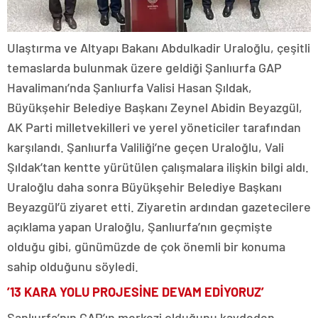
Ulaştırma ve Altyapı Bakanı Abdulkadir Uraloğlu, çeşitli
temaslarda bulunmak üzere geldiği Şanlıurfa GAP
Havalimanı’nda Şanlıurfa Valisi Hasan Şıldak,
Büyükşehir Belediye Başkanı Zeynel Abidin Beyazgül,
AK Parti milletvekilleri ve yerel yöneticiler tarafından
karşılandı. Şanlıurfa Valiliği’ne geçen Uraloğlu, Vali
Şıldak’tan kentte yürütülen çalışmalara ilişkin bilgi aldı.
Uraloğlu daha sonra Büyükşehir Belediye Başkanı
Beyazgül’ü ziyaret etti. Ziyaretin ardından gazetecilere
açıklama yapan Uraloğlu, Şanlıurfa’nın geçmişte
olduğu gibi, günümüzde de çok önemli bir konuma
sahip olduğunu söyledi.
’13 KARA YOLU PROJESİNE DEVAM EDİYORUZ’
Şanlıurfa’nın GAP’ın merkezi olduğunu kaydeden