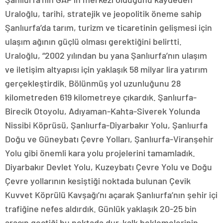
Uraloğlu, tarihi, stratejik ve jeopolitik öneme sahip
Şanlıurfa’da tarım, turizm ve ticaretinin gelişmesi için
ulaşım ağının güçlü olması gerektiğini belirtti.
Uraloğlu, “2002 yılından bu yana Şanlıurfa’nın ulaşım
ve iletişim altyapısı için yaklaşık 58 milyar lira yatırım
gerçekleştirdik. Bölünmüş yol uzunluğunu 28
kilometreden 619 kilometreye çıkardık. Şanlıurfa-
Birecik Otoyolu, Adıyaman-Kahta-Siverek Yolunda
Nissibi Köprüsü, Şanlıurfa-Diyarbakır Yolu, Şanlıurfa
Doğu ve Güneybatı Çevre Yolları, Şanlıurfa-Viranşehir
Yolu gibi önemli kara yolu projelerini tamamladık.
Diyarbakır Devlet Yolu, Kuzeybatı Çevre Yolu ve Doğu
Çevre yollarının kesiştiği noktada bulunan Çevik
Kuvvet Köprülü Kavşağı’nı açarak Şanlıurfa’nın şehir içi
trafiğine nefes aldırdık. Günlük yaklaşık 20-25 bin
aracın geçtiği bu noktada dur-kalk beklemelerinin