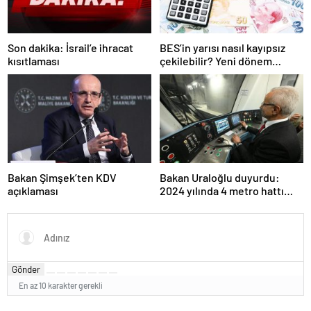
Son dakika: İsrail’e ihracat
BES’in yarısı nasıl kayıpsız
kısıtlaması
çekilebilir? Yeni dönem
temmuzda başlıyor, işte
şartlar…
Bakan Şimşek’ten KDV
Bakan Uraloğlu duyurdu:
açıklaması
2024 yılında 4 metro hattı
açıldı
Gönder
En az 10 karakter gerekli