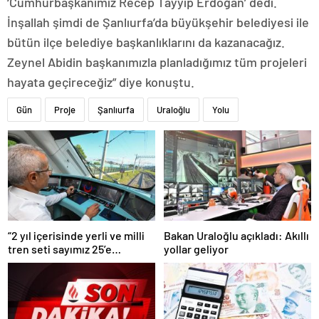
‘Cumhurbaşkanımız Recep Tayyip Erdoğan’ dedi.
İnşallah şimdi de Şanlıurfa’da büyükşehir belediyesi ile
bütün ilçe belediye başkanlıklarını da kazanacağız.
Zeynel Abidin başkanımızla planladığımız tüm projeleri
hayata geçireceğiz” diye konuştu.
Gün
Proje
Şanlıurfa
Uraloğlu
Yolu
“2 yıl içerisinde yerli ve milli
Bakan Uraloğlu açıkladı: Akıllı
tren seti sayımız 25’e
yollar geliyor
ulaşacak”