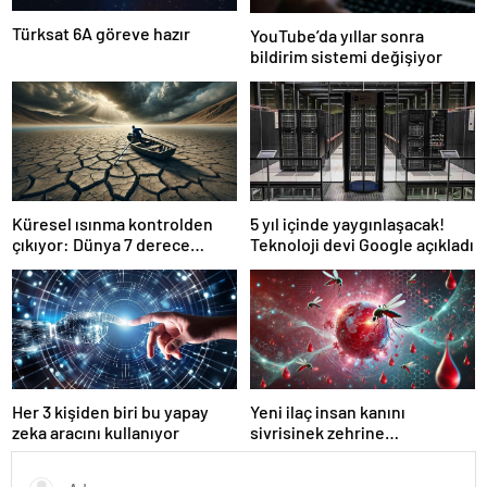
Türksat 6A göreve hazır
YouTube’da yıllar sonra
bildirim sistemi değişiyor
Küresel ısınma kontrolden
5 yıl içinde yaygınlaşacak!
çıkıyor: Dünya 7 derece
Teknoloji devi Google açıkladı
ısınabilir
Her 3 kişiden biri bu yapay
Yeni ilaç insan kanını
zeka aracını kullanıyor
sivrisinek zehrine
dönüştürüyor!