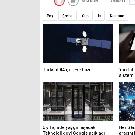
BEĞENDİM
ABONE OL
Baş
Çorba
Gün
İş
Kestane
Türksat 6A göreve hazır
YouTube
sistemi
5 yıl içinde yaygınlaşacak!
Her 3 k
Teknoloji devi Google açıkladı
aracını