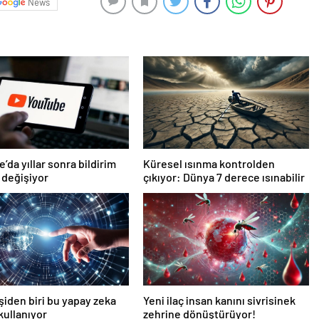
News
’da yıllar sonra bildirim
Küresel ısınma kontrolden
 değişiyor
çıkıyor: Dünya 7 derece ısınabilir
işiden biri bu yapay zeka
Yeni ilaç insan kanını sivrisinek
 kullanıyor
zehrine dönüştürüyor!