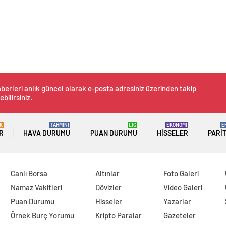
berleri anlık güncel olarak e-posta adresiniz üzerinden takip
ebilirsiniz.
K
TAHMİNİ
LİG
EKONOMİ
E
R
HAVA DURUMU
PUAN DURUMU
HISSELER
PARI
Canlı Borsa
Altınlar
Foto Galeri
Namaz Vakitleri
Dövizler
Video Galeri
Puan Durumu
Hisseler
Yazarlar
Örnek Burç Yorumu
Kripto Paralar
Gazeteler