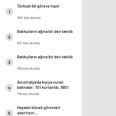
Türksat 6A göreve hazır
1
1841 kez okundu
Balıkçıların ağına bir dev takıldı
2
827 kez okundu
Balıkçıların ağına bir dev takıldı
3
759 kez okundu
Avustralya’da kıyıya vuran
balinalar: 70’i kurtarıldı, 380’i
4
öldü
716 kez okundu
Hayalet böcek görenleri
şaşırtıyor…
5