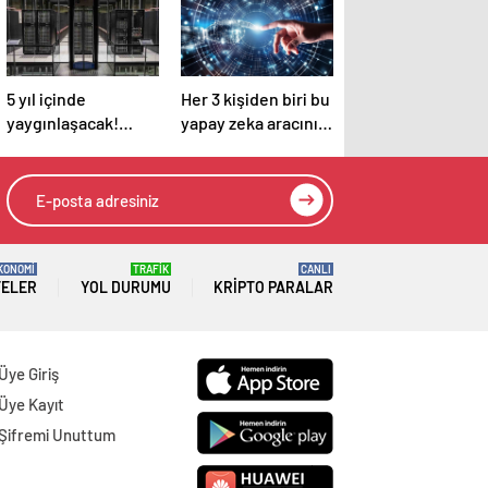
5 yıl içinde
Her 3 kişiden biri bu
yaygınlaşacak!
yapay zeka aracını
Teknoloji devi
kullanıyor
Google açıkladı
KONOMİ
TRAFİK
CANLI
TELER
YOL DURUMU
KRIPTO PARALAR
Üye Giriş
Üye Kayıt
Şifremi Unuttum