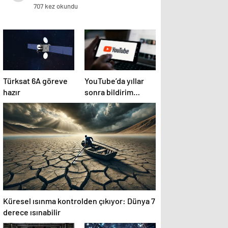
707 kez okundu
Türksat 6A göreve
YouTube’da yıllar
hazır
sonra bildirim
sistemi değişiyor
Küresel ısınma kontrolden çıkıyor: Dünya 7
derece ısınabilir