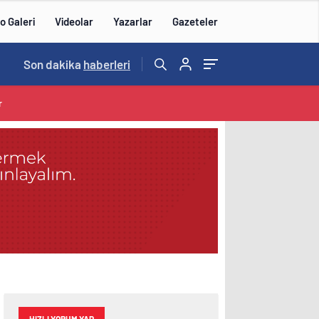
o Galeri
Videolar
Yazarlar
Gazeteler
15:20
Son dakika
/
haberleri
r