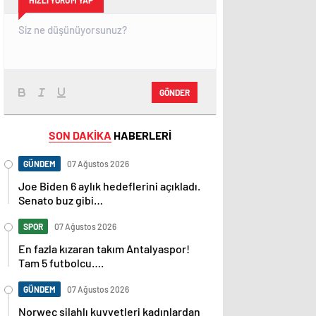
HIZLI YORUM YAP
GÖNDER
SON DAKİKA
HABERLERİ
GÜNDEM
07 Ağustos 2026
Joe Biden 6 aylık hedeflerini açıkladı.
Senato buz gibi…
SPOR
07 Ağustos 2026
En fazla kızaran takım Antalyaspor!
Tam 5 futbolcu….
GÜNDEM
07 Ağustos 2026
Norweç silahlı kuvvetleri kadınlardan