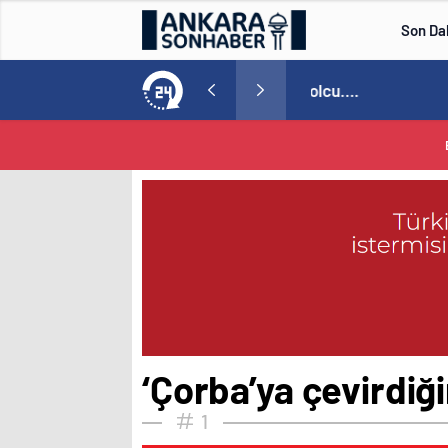
Son Da
aspor! Tam 5 futbolcu….
15:21
/
‘Çorba’ya çevirdiğ
1