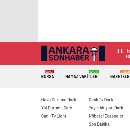
Ha
ed
CANLI
ANLIK
GÜNLÜ
BORSA
NAMAZ VAKITLERI
GAZETELE
Hava Durumu Dark
Canlı Tv Dark
Yol Durumu Dark
Yayın Akışları Dark
Canlı Tv Light
Nöbetçi Eczaneler
Son Dakika