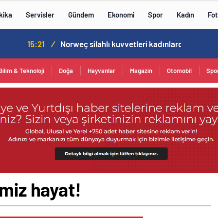
kika
Servisler
Gündem
Ekonomi
Spor
Kadın
Fot
Norweç silahlı kuvvetleri kadınlardan oluşan özel kuvvetler eğitimlerini başlattı.
Bilim & Teknoloji
Doğa
Hayvanlar
Magazin
Otomobil
Spo
imiz hayat!