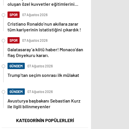
oluşan özel kuvvetler eğitimlerini
başlattı.
SPOR
07 Ağustos 2026
Cristiano Ronaldo’nun akıllara zarar
tüm kariyerinin istatistiğini çıkardık !
SPOR
07 Ağustos 2026
Galatasaray’a kötü haber! Monaco’dan
flaş Onyekuru kararı.
GÜNDEM
07 Ağustos 2026
Trump’tan seçim sonrası ilk mülakat
GÜNDEM
07 Ağustos 2026
Avusturya başbakanı Sebastian Kurz
ile ilgili bilinmeyenler
KATEGORİNİN POPÜLERLERİ