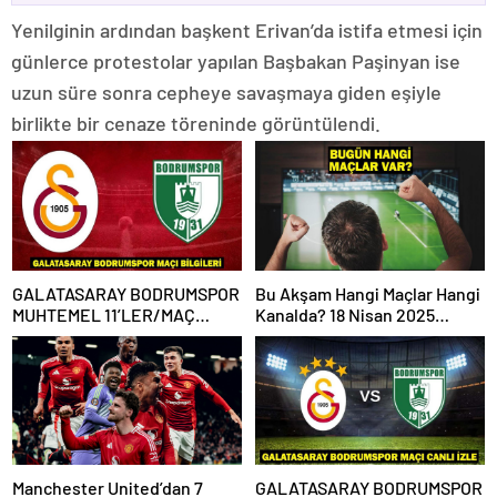
Yenilginin ardından başkent Erivan’da istifa etmesi için
günlerce protestolar yapılan Başbakan Paşinyan ise
uzun süre sonra cepheye savaşmaya giden eşiyle
birlikte bir cenaze töreninde görüntülendi.
GALATASARAY BODRUMSPOR
Bu Akşam Hangi Maçlar Hangi
MUHTEMEL 11’LER/MAÇ
Kanalda? 18 Nisan 2025
KADROSU! Galatasaray
Günün Karşılaşmaları
Bodrumspor maçı hangi
kanalda, saat kaçta?
Manchester United’dan 7
GALATASARAY BODRUMSPOR