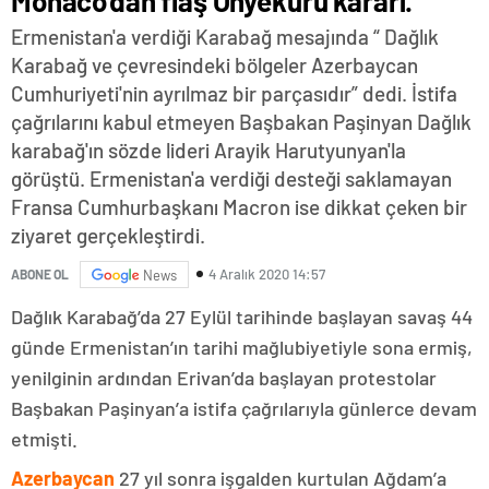
Monaco’dan flaş Onyekuru kararı.
Ermenistan'a verdiği Karabağ mesajında “ Dağlık
Karabağ ve çevresindeki bölgeler Azerbaycan
Cumhuriyeti'nin ayrılmaz bir parçasıdır” dedi. İstifa
çağrılarını kabul etmeyen Başbakan Paşinyan Dağlık
karabağ'ın sözde lideri Arayik Harutyunyan'la
görüştü. Ermenistan'a verdiği desteği saklamayan
Fransa Cumhurbaşkanı Macron ise dikkat çeken bir
ziyaret gerçekleştirdi.
4 Aralık 2020 14:57
ABONE OL
News
Dağlık Karabağ’da 27 Eylül tarihinde başlayan savaş 44
günde Ermenistan’ın tarihi mağlubiyetiyle sona ermiş,
yenilginin ardından Erivan’da başlayan protestolar
Başbakan Paşinyan’a istifa çağrılarıyla günlerce devam
etmişti.
Azerbaycan
27 yıl sonra işgalden kurtulan Ağdam’a