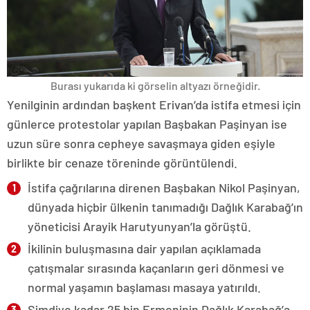
Burası yukarıda ki görselin altyazı örneğidir.
Yenilginin ardından başkent Erivan’da istifa etmesi için
günlerce protestolar yapılan Başbakan Paşinyan ise
uzun süre sonra cepheye savaşmaya giden eşiyle
birlikte bir cenaze töreninde görüntülendi.
İstifa çağrılarına direnen Başbakan Nikol Paşinyan,
dünyada hiçbir ülkenin tanımadığı Dağlık Karabağ’ın
yöneticisi Arayik Harutyunyan’la görüştü.
İkilinin buluşmasına dair yapılan açıklamada
çatışmalar sırasında kaçanların geri dönmesi ve
normal yaşamın başlaması masaya yatırıldı.
Şimdiye kadar 25 bin Ermeninin Dağlık Karabağ’a