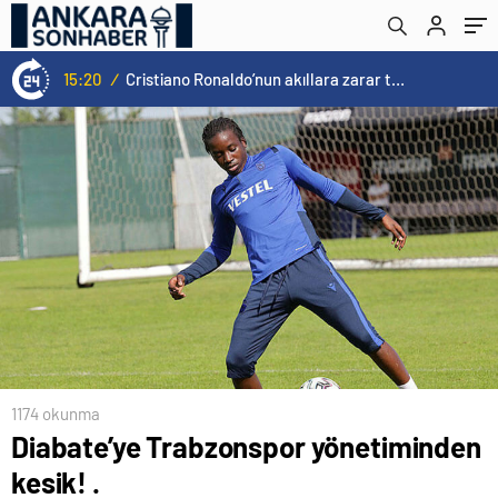
14:57
/
Galatasaray’a kötü haber! Monaco’dan flaş Onyekuru kararı.
1174 okunma
Diabate’ye Trabzonspor yönetiminden
kesik! .