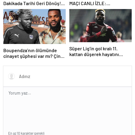
Dakikada Tarihi Geri Dönüş!
MAÇI CANLI İZLE:
UEFA Avrupa Ligi’nde Yarı
Galatasaray Bodrumspor
Finalde
maçı şifresiz mi?
Süper Lig’in gol kralı 11.
Boupendza’nın ölümünde
kattan düşerek hayatını
cinayet şüphesi var mı? Çin
kaybetti!
polisinden net açıklama
En az 10 karakter gerekli