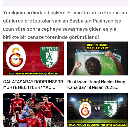
Yenilginin ardından başkent Erivan’da istifa etmesi için
günlerce protestolar yapılan Başbakan Paşinyan ise
uzun süre sonra cepheye savaşmaya giden eşiyle
birlikte bir cenaze töreninde görüntülendi.
GALATASARAY BODRUMSPOR
Bu Akşam Hangi Maçlar Hangi
MUHTEMEL 11’LER/MAÇ
Kanalda? 18 Nisan 2025
KADROSU! Galatasaray
Günün Karşılaşmaları
Bodrumspor maçı hangi
kanalda, saat kaçta?