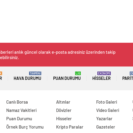
berleri anlık güncel olarak e-posta adresiniz üzerinden takip
ebilirsiniz.
K
TAHMİNİ
LİG
EKONOMİ
E
R
HAVA DURUMU
PUAN DURUMU
HISSELER
PARI
Canlı Borsa
Altınlar
Foto Galeri
Namaz Vakitleri
Dövizler
Video Galeri
Puan Durumu
Hisseler
Yazarlar
Örnek Burç Yorumu
Kripto Paralar
Gazeteler