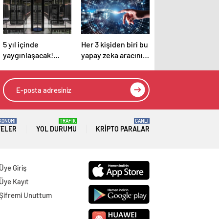
5 yıl içinde
Her 3 kişiden biri bu
yaygınlaşacak!
yapay zeka aracını
Teknoloji devi
kullanıyor
Google açıkladı
KONOMİ
TRAFİK
CANLI
TELER
YOL DURUMU
KRIPTO PARALAR
Üye Giriş
Üye Kayıt
Şifremi Unuttum