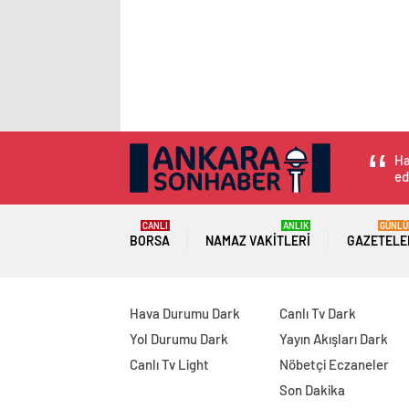
Ha
ed
CANLI
ANLIK
GÜNLÜ
BORSA
NAMAZ VAKITLERI
GAZETELE
Hava Durumu Dark
Canlı Tv Dark
Yol Durumu Dark
Yayın Akışları Dark
Canlı Tv Light
Nöbetçi Eczaneler
Son Dakika