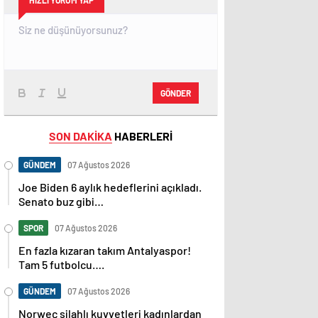
HIZLI YORUM YAP
GÖNDER
SON DAKİKA
HABERLERİ
GÜNDEM
07 Ağustos 2026
Joe Biden 6 aylık hedeflerini açıkladı.
Senato buz gibi…
SPOR
07 Ağustos 2026
En fazla kızaran takım Antalyaspor!
Tam 5 futbolcu….
GÜNDEM
07 Ağustos 2026
Norweç silahlı kuvvetleri kadınlardan