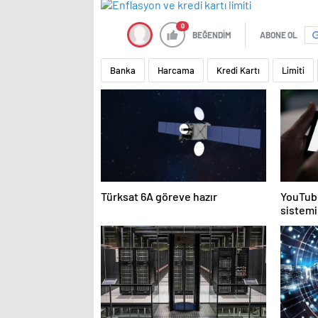
0
BEĞENDİM
ABONE OL
Banka
Harcama
Kredi Kartı
Limiti
Türksat 6A göreve hazır
YouTube
sistemi