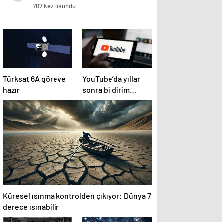
707 kez okundu
Türksat 6A göreve
YouTube’da yıllar
hazır
sonra bildirim
sistemi değişiyor
Küresel ısınma kontrolden çıkıyor: Dünya 7
derece ısınabilir