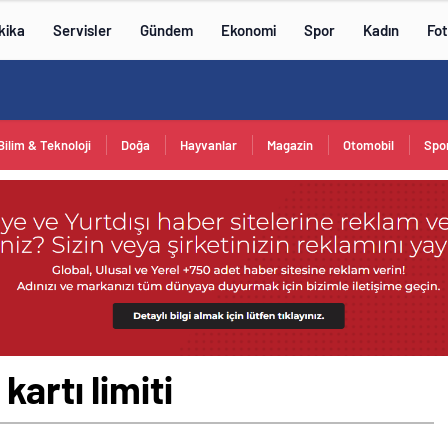
kika
Servisler
Gündem
Ekonomi
Spor
Kadın
Fot
Bilim & Teknoloji
Doğa
Hayvanlar
Magazin
Otomobil
Spo
kartı limiti