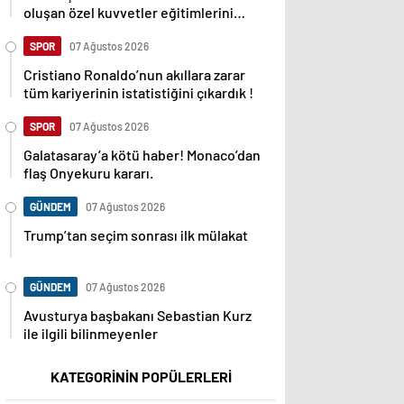
oluşan özel kuvvetler eğitimlerini
başlattı.
SPOR
07 Ağustos 2026
Cristiano Ronaldo’nun akıllara zarar
tüm kariyerinin istatistiğini çıkardık !
SPOR
07 Ağustos 2026
Galatasaray’a kötü haber! Monaco’dan
flaş Onyekuru kararı.
GÜNDEM
07 Ağustos 2026
Trump’tan seçim sonrası ilk mülakat
GÜNDEM
07 Ağustos 2026
Avusturya başbakanı Sebastian Kurz
ile ilgili bilinmeyenler
KATEGORİNİN POPÜLERLERİ