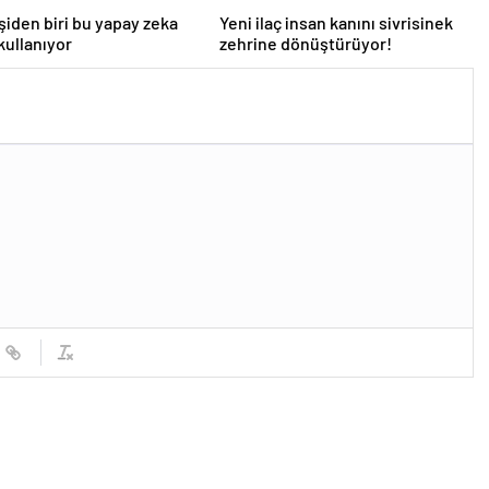
işiden biri bu yapay zeka
Yeni ilaç insan kanını sivrisinek
 kullanıyor
zehrine dönüştürüyor!