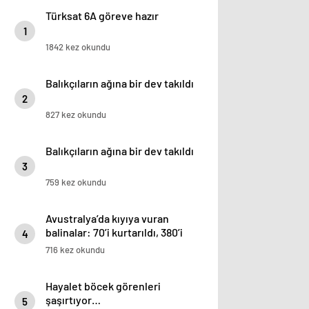
Türksat 6A göreve hazır
1
1842 kez okundu
Balıkçıların ağına bir dev takıldı
2
827 kez okundu
Balıkçıların ağına bir dev takıldı
3
759 kez okundu
Avustralya’da kıyıya vuran
balinalar: 70’i kurtarıldı, 380’i
4
öldü
716 kez okundu
Hayalet böcek görenleri
şaşırtıyor…
5