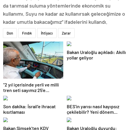
da tarımsal suluma yöntemlerinde ekonomik su
kullanımı. Suyu ne kadar az kullanırsak geleceğimize o
kadar umutla bakacağımız” ifadelerini kullandı.
Don
Fındık
İhtiyacı
Zarar
Bakan Uraloğlu açıkladı: Akıllı
yollar geliyor
“2 yıl içerisinde yerli ve milli
tren seti sayımız 25’e
ulaşacak”
Son dakika: İsrail’e ihracat
BES’in yarısı nasıl kayıpsız
kısıtlaması
çekilebilir? Yeni dönem
temmuzda başlıyor, işte
şartlar…
Bakan Şimşek’ten KDV
Bakan Uraloğlu duyurdu: