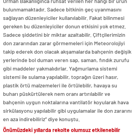
Orman Bakanlığınca ruhsat verilen her hangi bir ürün
bulunmamaktadır. Sadece bitkinin geç uyanmasını
sağlayan düzenleyiciler kullanılabilir. Fakat bilinmesi
gereken bu düzenleyiciler donun etkisini yok etmez.
Sadece şiddetini bir miktar azaltabilir. Çiftçilerimizin
don zararından zarar görmemeleri için Meteorolojiyi
takip ederek don olacak akşamalarda bahçenin değişik
yerlerinde bol duman veren sap, saman, fındık zurufu
gibi maddeler yakmalıdırlar. Yağmurlama sistemi
sistemi ile sulama yapılabilir, toprağın üzeri hasır,
plastik örtü malzemeleri ile örtülebilir, havaya su
buharı püskürtülerek nem oranı artırılabilir ve
bahçenin uygun noktalarına vantilatör koyularak hava
sirkülasyonu yapılabilir gibi uygulamalar ile don zararını
en aza indirebiliriz” diye konuştu.
Önümüzdeki yıllarda rekolte olumsuz etkilenebilir