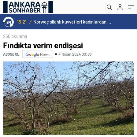
15:21
/
Norweç silahlı kuvvetleri kadınlardan oluşan özel kuvvetler eğitimlerini başlattı.
256 okunma
Fındıkta verim endişesi
4 Nisan 2024 00:03
ABONE OL
News