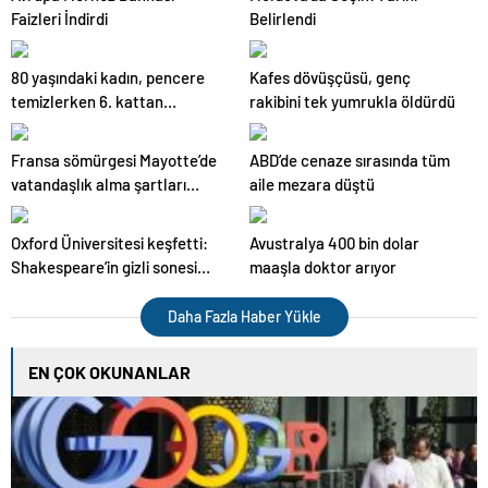
Faizleri İndirdi
Belirlendi
80 yaşındaki kadın, pencere
Kafes dövüşçüsü, genç
temizlerken 6. kattan
rakibini tek yumrukla öldürdü
araçların üzerine düştü
Fransa sömürgesi Mayotte’de
ABD’de cenaze sırasında tüm
vatandaşlık alma şartları
aile mezara düştü
zorlaşıyor
Oxford Üniversitesi keşfetti:
Avustralya 400 bin dolar
Shakespeare’in gizli sonesi
maaşla doktor arıyor
bulundu
Daha Fazla Haber Yükle
EN ÇOK OKUNANLAR