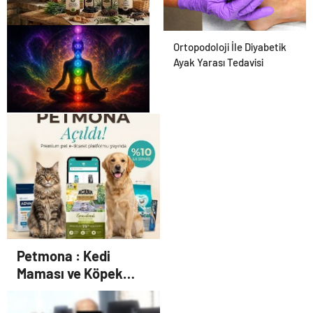
Osmanzadem ile Katkısız ve
Ortopodoloji İle Diyabetik
Doğal Beslenme Dönemi
Ayak Yarası Tedavisi
Zihnin Gizemli Sınırları ve
Ötesi : Nasılnedir.com
Petmona : Kedi
Maması ve Köpek
Maması İle Tüm Evcil
Hayvan Ürünleri