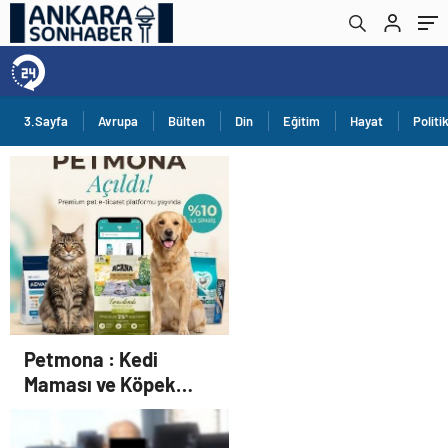
3.Sayfa
Avrupa
Bülten
Din
Eğitim
Hayat
Politi
Petmona : Kedi
Maması ve Köpek
Maması İle Tüm Evcil
Hayvan Ürünleri