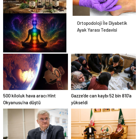
Osmanzadem ile Katkısız ve
Ortopodoloji İle Diyabetik
Doğal Beslenme Dönemi
Ayak Yarası Tedavisi
Zihnin Gizemli Sınırları ve
Ötesi : Nasılnedir.com
500 kiloluk hava aracı Hint
Gazze’de can kaybı 52 bin 810’a
Okyanusu’na düştü
yükseldi