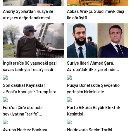
Andriy Sybiha’dan Rusya ile
Abbas Arakçi, Suudi mevkidaşı
ateşkes değerlendirmesi
ile görüştü
Suriye lideri Ahmed Şara,
İngiltere’de 98 yaşındaki gazi,
Avrupa’daki ilk ziyaretinde
savaş tankıyla Tesla’yı ezdi
Macron ile görüşecek
Son dakika! Kaynaklar
Rusya Donetsk’de Şevçenko
JPost’a konuştu: Trump İsrail’i
yerleşim birimini ele
‘hazırlıksız yakaladı’
geçirdiklerini bildirdi
Ford’un Çin’e otomobil
Porto Riko’da Büyük Elektrik
sevkiyatına “tarife”
Kesintisi
ayarlaması
Avrupa Merkez Bankası
Moldova’da Seçim Tarihi