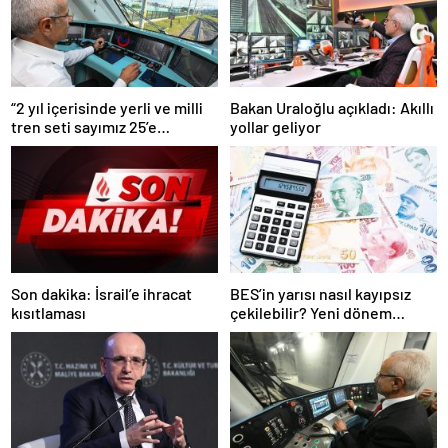
“2 yıl içerisinde yerli ve milli
Bakan Uraloğlu açıkladı: Akıllı
tren seti sayımız 25’e
yollar geliyor
ulaşacak”
Son dakika: İsrail’e ihracat
BES’in yarısı nasıl kayıpsız
kısıtlaması
çekilebilir? Yeni dönem
temmuzda başlıyor, işte
şartlar…