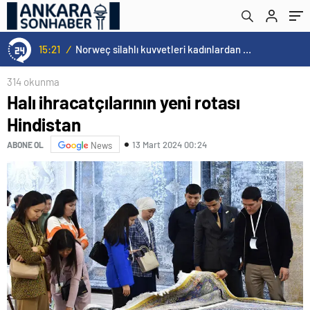
oldu
15:20
/
Cristiano Ronaldo’nun akıllara zarar tüm kariyerinin istatistiğini çıkardık !
314 okunma
Halı ihracatçılarının yeni rotası
Hindistan
13 Mart 2024 00:24
ABONE OL
News