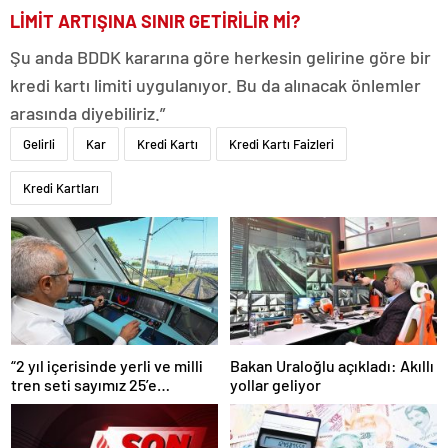
LİMİT ARTIŞINA SINIR GETİRİLİR Mİ?
Şu anda BDDK kararına göre herkesin gelirine göre bir
kredi kartı limiti uygulanıyor. Bu da alınacak önlemler
arasında diyebiliriz.”
Gelirli
Kar
Kredi Kartı
Kredi Kartı Faizleri
Kredi Kartları
“2 yıl içerisinde yerli ve milli
Bakan Uraloğlu açıkladı: Akıllı
tren seti sayımız 25’e
yollar geliyor
ulaşacak”