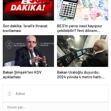
Son dakika: İsrail’e ihracat
BES’in yarısı nasıl kayıpsız
kısıtlaması
çekilebilir? Yeni dönem
temmuzda başlıyor, işte
şartlar…
Bakan Şimşek’ten KDV
Bakan Uraloğlu duyurdu:
açıklaması
2024 yılında 4 metro hattı
açıldı