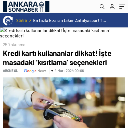
23:55
/
En fazla kızaran takım Antalyaspor! Tam 5 futbolcu….
250 okunma
Kredi kartı kullananlar dikkat! İşte
masadaki ‘kısıtlama’ seçenekleri
4 Mart 2024 00:06
ABONE OL
News