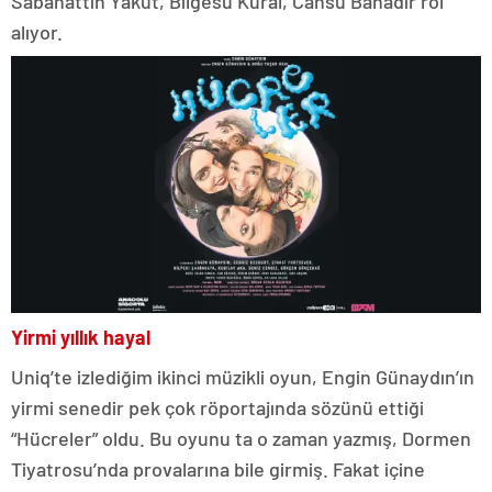
Sabahattin Yakut, Bilgesu Kural, Cansu Bahadır rol
alıyor.
Yirmi yıllık hayal
Uniq’te izlediğim ikinci müzikli oyun, Engin Günaydın’ın
yirmi senedir pek çok röportajında sözünü ettiği
“Hücreler” oldu. Bu oyunu ta o zaman yazmış, Dormen
Tiyatrosu’nda provalarına bile girmiş. Fakat içine