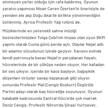
sinmeyen yerler olduğu için rafa kaldırmış. Oyunun
yaratıcı yapımcısı Nisan Ceren Özerten’in önerisiyle de
yeniden ele alıp Doğu Akal ile birlikte yönetmenliğini
üstlenmiş. Ayrıca Profesör Yağ rolünü de.
Müziklerinde en yetenekli sahne müziği
bestecilerimizden Tolga Çebi’nin imzası olan oyun BKM
yapımı olarak Cuma günü perde açtı. Olaylar Nejat adlı
bir adamın vücudunun içinde geçiyor. Karısını evinde
kendi patronuyla basan Nejat’ın parçalanan hayatı,
hücrelerinde de bir çöküşe neden oluyor. Her kafadan
bir ses çıkıyor, içeride bir kaos başlıyor, bağışıklık
düşerken virüsler savaşı kazanacak gibi oluyor,
sonunda Profesör Mal (Cengiz Bozkurt) Özgürlük
Partisi adayı olarak baş hücreliğe soyunuyor. Oyunun
kalabalık kadrosunda Santral Hücre’de çok matrak
Deniz Cengiz, Profesör Nöron’da Şinasi Yurtsever,