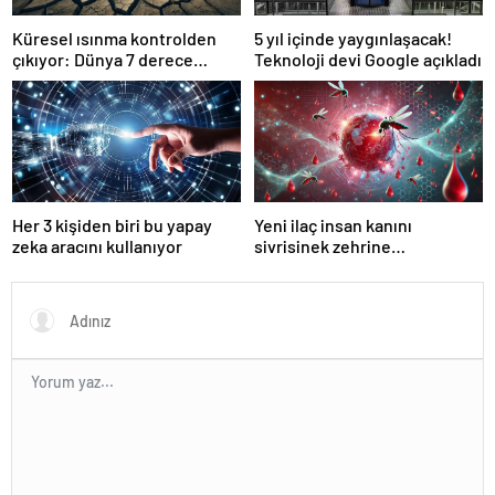
Küresel ısınma kontrolden
5 yıl içinde yaygınlaşacak!
çıkıyor: Dünya 7 derece
Teknoloji devi Google açıkladı
ısınabilir
Her 3 kişiden biri bu yapay
Yeni ilaç insan kanını
zeka aracını kullanıyor
sivrisinek zehrine
dönüştürüyor!