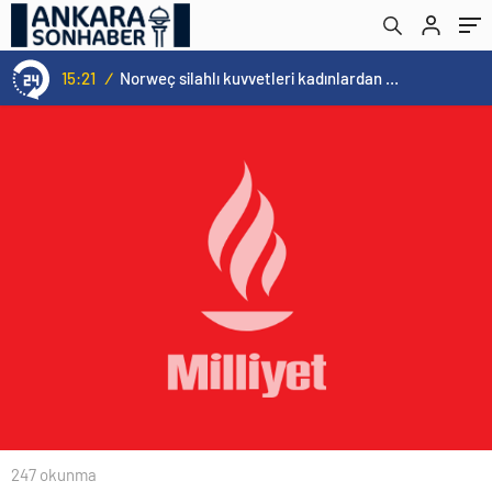
15:21
/
Norweç silahlı kuvvetleri kadınlardan oluşan özel kuvvetler eğitimlerini başlattı.
247 okunma