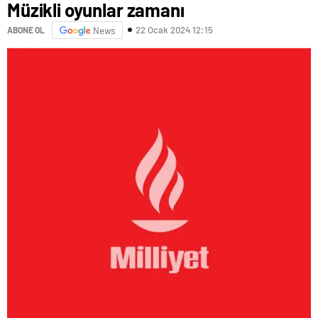
Müzikli oyunlar zamanı
22 Ocak 2024 12:15
ABONE OL
News