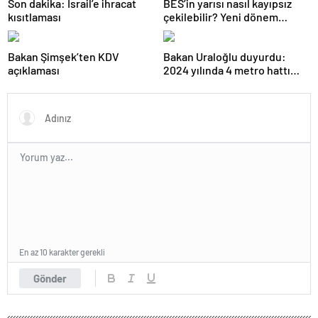
Son dakika: İsrail’e ihracat
BES’in yarısı nasıl kayıpsız
kısıtlaması
çekilebilir? Yeni dönem
temmuzda başlıyor, işte
şartlar…
Bakan Şimşek’ten KDV
Bakan Uraloğlu duyurdu:
açıklaması
2024 yılında 4 metro hattı
açıldı
En az 10 karakter gerekli
Gönder