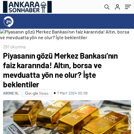
olur? İşte beklentiler
261 okunma
Piyasanın gözü Merkez Bankası’nın
faiz kararında! Altın, borsa ve
mevduatta yön ne olur? İşte
beklentiler
7 Mart 2024 00:09
ABONE OL
News