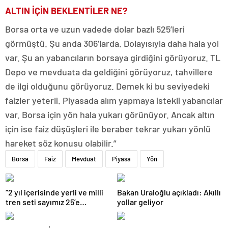
ALTIN İÇİN BEKLENTİLER NE?
Borsa orta ve uzun vadede dolar bazlı 525’leri
görmüştü. Şu anda 306’larda. Dolayısıyla daha hala yol
var. Şu an yabancıların borsaya girdiğini görüyoruz. TL
Depo ve mevduata da geldiğini görüyoruz, tahvillere
de ilgi olduğunu görüyoruz. Demek ki bu seviyedeki
faizler yeterli. Piyasada alım yapmaya istekli yabancılar
var. Borsa için yön hala yukarı görünüyor. Ancak altın
için ise faiz düşüşleri ile beraber tekrar yukarı yönlü
hareket söz konusu olabilir.”
Borsa
Faiz
Mevduat
Piyasa
Yön
“2 yıl içerisinde yerli ve milli
Bakan Uraloğlu açıkladı: Akıllı
tren seti sayımız 25’e
yollar geliyor
ulaşacak”