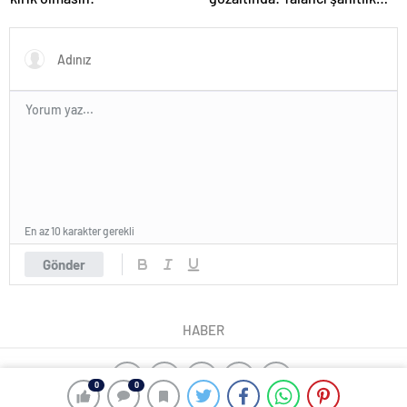
yapan Makbule öldürüldü
En az 10 karakter gerekli
Gönder
HABER
0
0