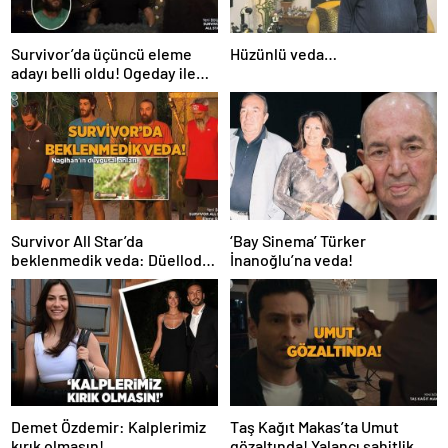
Survivor’da üçüncü eleme
Hüzünlü veda…
adayı belli oldu! Ogeday ile
Acun Ilıcalı’nın tartışması
yarışmaya damga vurdu
Survivor All Star’da
‘Bay Sinema’ Türker
beklenmedik veda: Düelloda
İnanoğlu’na veda!
elenen yarışmacı belli oldu!
Nagihan’ın duygusal anları
Demet Özdemir: Kalplerimiz
Taş Kağıt Makas’ta Umut
kırık olmasın!
gözaltında! Yalancı şahitlik