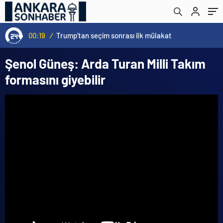
00:19
/
Trump’tan seçim sonrası ilk mülakat
Şenol Güneş: Arda Turan Milli Takım
formasını giyebilir