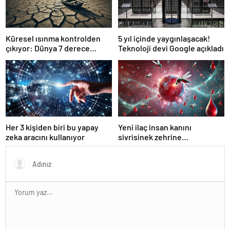
Küresel ısınma kontrolden
5 yıl içinde yaygınlaşacak!
çıkıyor: Dünya 7 derece
Teknoloji devi Google açıkladı
ısınabilir
Her 3 kişiden biri bu yapay
Yeni ilaç insan kanını
zeka aracını kullanıyor
sivrisinek zehrine
dönüştürüyor!