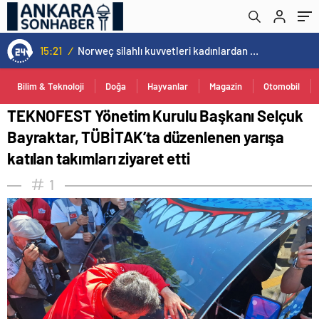
katılan takımları ziyaret etti
15:21
/
Norweç silahlı kuvvetleri kadınlardan oluşan özel kuvvetler eğitimlerini başlattı.
Bilim & Teknoloji
Doğa
Hayvanlar
Magazin
Otomobil
TEKNOFEST Yönetim Kurulu Başkanı Selçuk
Bayraktar, TÜBİTAK’ta düzenlenen yarışa
katılan takımları ziyaret etti
1