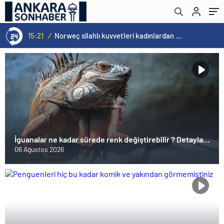
15:21
/
Norweç silahlı kuvvetleri kadınlardan oluşan özel kuvvetler eğitimlerini başlattı.
İguanalar ne kadar sürede renk değiştirebilir ? Detaylar
burada…
06 Ağustos 2026