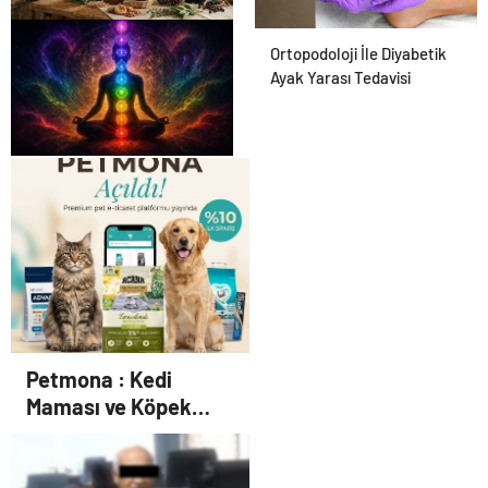
Osmanzadem ile Katkısız ve
Ortopodoloji İle Diyabetik
Doğal Beslenme Dönemi
Ayak Yarası Tedavisi
Zihnin Gizemli Sınırları ve
Ötesi : Nasılnedir.com
Petmona : Kedi
Maması ve Köpek
Maması İle Tüm Evcil
Hayvan Ürünleri