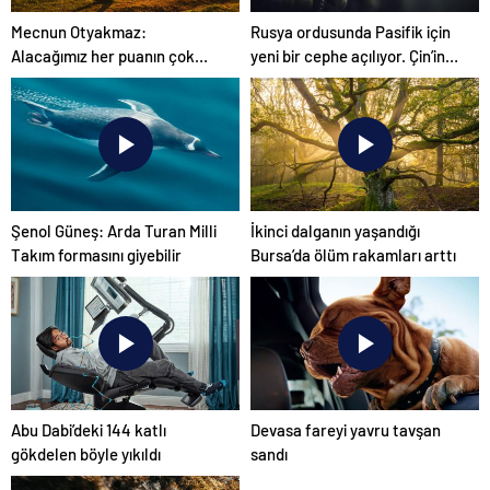
Mecnun Otyakmaz:
Rusya ordusunda Pasifik için
Alacağımız her puanın çok
yeni bir cephe açılıyor. Çin’in
önemi var
ilk tepkisi!
Şenol Güneş: Arda Turan Milli
İkinci dalganın yaşandığı
Takım formasını giyebilir
Bursa’da ölüm rakamları arttı
Abu Dabi’deki 144 katlı
Devasa fareyi yavru tavşan
gökdelen böyle yıkıldı
sandı