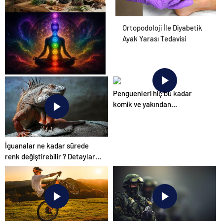
Osmanzadem ile Katkısız ve
Ortopodoloji İle Diyabetik
Doğal Beslenme Dönemi
Ayak Yarası Tedavisi
Zihnin Gizemli Sınırları ve
Penguenleri hiç bu kadar
Ötesi : Nasılnedir.com
komik ve yakından
görmemiştiniz
İguanalar ne kadar sürede
renk değiştirebilir ? Detaylar
burada…