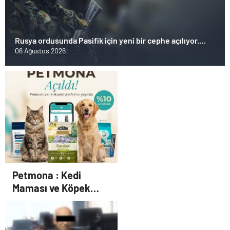
Rusya ordusunda Pasifik için yeni bir cephe açılıyor.
Çin’in ilk tepkisi!
06 Ağustos 2026
Petmona : Kedi
Maması ve Köpek
Maması İle Tüm Evcil
Hayvan Ürünleri