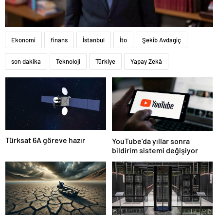
Ekonomi
finans
İstanbul
İto
Şekib Avdagiç
son dakika
Teknoloji
Türkiye
Yapay Zekâ
Türksat 6A göreve hazır
YouTube’da yıllar sonra
bildirim sistemi değişiyor