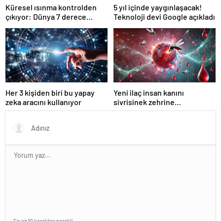
Küresel ısınma kontrolden
5 yıl içinde yaygınlaşacak!
çıkıyor: Dünya 7 derece
Teknoloji devi Google açıkladı
ısınabilir
Her 3 kişiden biri bu yapay
Yeni ilaç insan kanını
zeka aracını kullanıyor
sivrisinek zehrine
dönüştürüyor!