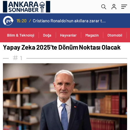
15:20
/
Cristiano Ronaldo’nun akıllara zarar tüm kariyerinin istatistiğini çıkardık !
Bilim & Teknoloji
Doğa
Hayvanlar
Magazin
Otomobil
Yapay Zeka 2025’te Dönüm Noktası Olacak
1