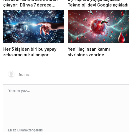
çıkıyor: Dünya 7 derece
Teknoloji devi Google açıkladı
ısınabilir
Her 3 kişiden biri bu yapay
Yeni ilaç insan kanını
zeka aracını kullanıyor
sivrisinek zehrine
dönüştürüyor!
En az 10 karakter gerekli