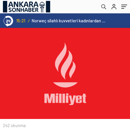
15:21
/
Norweç silahlı kuvvetleri kadınlardan oluşan özel kuvvetler eğitimlerini başlattı.
242 okunma