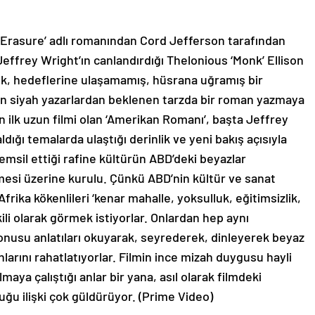
 ‘Erasure’ adlı romanından Cord Jefferson tarafından
effrey Wright’ın canlandırdığı Thelonious ‘Monk’ Ellison
onk, hedeflerine ulaşamamış, hüsrana uğramış bir
in siyah yazarlardan beklenen tarzda bir roman yazmaya
 ilk uzun filmi olan ‘Amerikan Romanı’, başta Jeffrey
dığı temalarda ulaştığı derinlik ve yeni bakış açısıyla
temsil ettiği rafine kültürün ABD’deki beyazlar
esi üzerine kurulu. Çünkü ABD’nin kültür ve sanat
 Afrika kökenlileri ‘kenar mahalle, yoksulluk, eğitimsizlik,
şkili olarak görmek istiyorlar. Onlardan hep aynı
konusu anlatıları okuyarak, seyrederek, dinleyerek beyaz
nlarını rahatlatıyorlar. Filmin ince mizah duygusu hayli
lmaya çalıştığı anlar bir yana, asıl olarak filmdeki
duğu ilişki çok güldürüyor. (Prime Video)