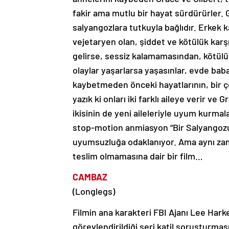
fakir ama mutlu bir hayat sürdürürler. 
salyangozlara tutkuyla bağlıdır. Erkek 
vejetaryen olan, şiddet ve kötülük karş
gelirse, sessiz kalamamasından, kötülü
olaylar yaşarlarsa yaşasınlar, evde babal
kaybetmeden önceki hayatlarının, bir 
yazık ki onları iki farklı aileye verir ve G
ikisinin de yeni aileleriyle uyum kurmal
stop-motion anmiasyon “Bir Salyangozun 
uyumsuzluğa odaklanıyor. Ama aynı za
teslim olmamasına dair bir film…
CAMBAZ
(Longlegs)
Filmin ana karakteri FBI Ajanı Lee Harke
görevlendirildiği seri katil soruşturmas