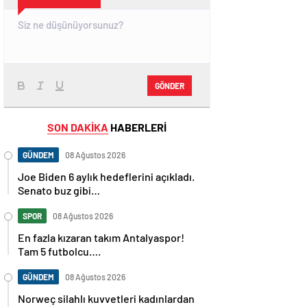
GÖNDER
SON DAKİKA
HABERLERİ
GÜNDEM
08 Ağustos 2026
Joe Biden 6 aylık hedeflerini açıkladı.
Senato buz gibi…
SPOR
08 Ağustos 2026
En fazla kızaran takım Antalyaspor!
Tam 5 futbolcu….
GÜNDEM
08 Ağustos 2026
Norweç silahlı kuvvetleri kadınlardan