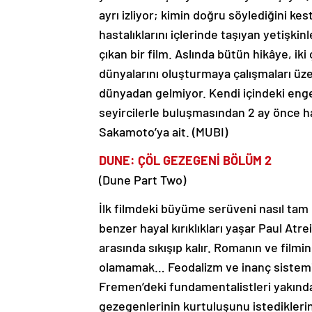
ayrı izliyor; kimin doğru söylediğini kes
hastalıklarını içlerinde taşıyan yetişkin
çıkan bir film. Aslında bütün hikâye, i
dünyalarını oluşturmaya çalışmaları üze
dünyadan gelmiyor. Kendi içindeki engell
seyircilerle buluşmasından 2 ay önce h
Sakamoto’ya ait. (MUBI)
DUNE: ÇÖL GEZEGENİ BÖLÜM 2
(Dune Part Two)
İlk filmdeki büyüme serüveni nasıl tam 
benzer hayal kırıklıkları yaşar Paul Atr
arasında sıkışıp kalır. Romanın ve filmin
olamamak… Feodalizm ve inanç sistemi, i
Fremen’deki fundamentalistleri yakında
gezegenlerinin kurtuluşunu istediklerini