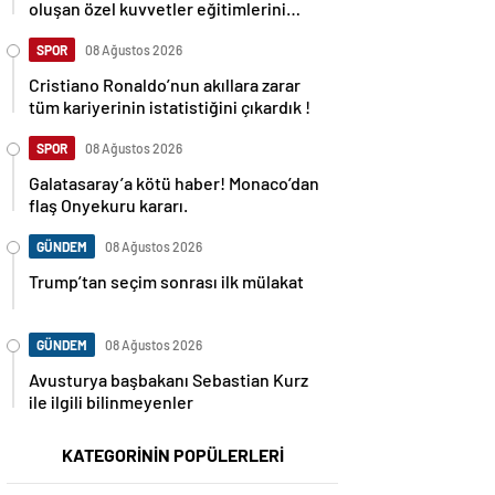
oluşan özel kuvvetler eğitimlerini
başlattı.
SPOR
08 Ağustos 2026
Cristiano Ronaldo’nun akıllara zarar
tüm kariyerinin istatistiğini çıkardık !
SPOR
08 Ağustos 2026
Galatasaray’a kötü haber! Monaco’dan
flaş Onyekuru kararı.
GÜNDEM
08 Ağustos 2026
Trump’tan seçim sonrası ilk mülakat
GÜNDEM
08 Ağustos 2026
Avusturya başbakanı Sebastian Kurz
ile ilgili bilinmeyenler
KATEGORİNİN POPÜLERLERİ