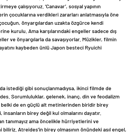
tirmeye çalışıyoruz. ‘Canavar’, sosyal yapının
lerin çocuklarına verdikleri zararları anlatmasıyla öne
ki çocuğun, önyargılardan uzakta özgürce kendi
rine kurulu. Ama karşılarındaki engeller sadece dış
er ve önyargılarla da savaşıyorlar. Müzikler, filmin
ayatını kaybeden ünlü Japon besteci Ryuichi
da istediği gibi sonuçlanmadıysa, ikinci filmde de
eides. Sorumluluklar, gelenek, inanç, din ve feodalizm
 belki de en güçlü alt metinlerinden biridir birey
nsanların birey değil kul olmalarını dayatır.
n tanımayız ama öncelikle hürriyetlerini ve
 biliriz. Atreides’in birey olmasının önündeki asıl engel,