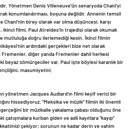
idir. Yönetmen Denis Villeneuve’ün senaryoda Chani’yi
larak konumlandırması, boşuna değildir. Annenin temsil
ile Chani’nin birey olarak var olma düşüncesi, karşı
 ikinci filmi, Paul Atreides’in trajedisi olarak okumak
ve mutluluğa doğru ilerlemediği kesin. İkinci filmin
hikâyesi’nin ardındaki gerçekleri bize net olarak
n Fremenler, diğer yanda Fremenler dahil herkesi
i beyaz sömürgeciler var. Paul işte böylesi karanlık bir
nçliğini, masumiyetini.
en yönetmen Jacques Audiard’ın filmi keyif verici bir
ığını hissediyoruz. “Meksika ve müzik” filmin iki önemli
 gerçeğini bir müzikalle yakalama çabası olduğunu öne
ki çatışmalara kurban giden ve adli kayıtlara “kayıp”
dikkatimizi çekiyor; sorunun ne kadar derin ve vahim