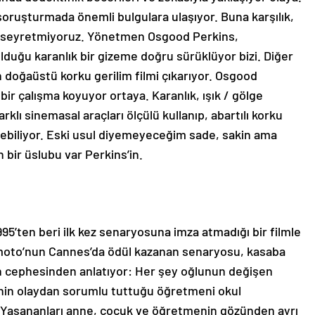
 soruşturmada önemli bulgulara ulaşıyor. Buna karşılık,
ilmi seyretmiyoruz. Yönetmen Osgood Perkins,
uğu karanlık bir gizeme doğru sürüklüyor bizi. Diğer
n doğaüstü korku gerilim filmi çıkarıyor. Osgood
ir çalışma koyuyor ortaya. Karanlık, ışık / gölge
farklı sinemasal araçları ölçülü kullanıp, abartılı korku
ebiliyor. Eski usul diyemeyeceğim sade, sakin ama
n bir üslubu var Perkins’in.
’ten beri ilk kez senaryosuna imza atmadığı bir filmle
akamoto’nun Cannes’da ödül kazanan senaryosu, kasaba
in cephesinden anlatıyor: Her şey oğlunun değişen
enin olaydan sorumlu tuttuğu öğretmeni okul
. Yaşananları anne, çocuk ve öğretmenin gözünden ayrı