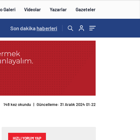
o Galeri
Videolar
Yazarlar
Gazeteler
15:20
Son dakika
/
haberleri
148 kez okundu
|
Güncelleme: 31 Aralık 2024 01:22
HIZLI YORUM YAP