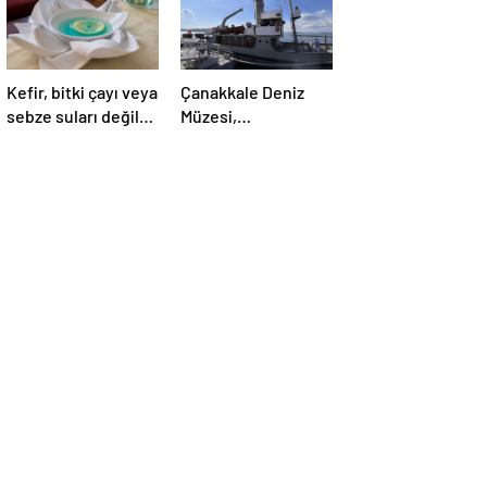
Kefir, bitki çayı veya
Çanakkale Deniz
sebze suları değil:
Müzesi,
İşte doktorların
ziyaretçilerini tarihi
önerdiği en sağlıklı
yolculuğa çıkarıyor
içecek