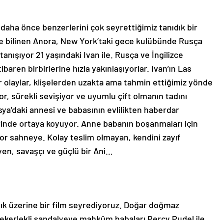
a daha önce benzerlerini çok seyrettiğimiz tanıdık bir
iye bilinen Anora, New York’taki gece kulübünde Rusça
 tanışıyor 21 yaşındaki Ivan ile. Rusça ve İngilizce
ibaren birbirlerine hızla yakınlaşıyorlar. Ivan’ın Las
ar olaylar, klişelerden uzakta ama tahmin ettiğimiz yönde
iyor, sürekli sevişiyor ve uyumlu çift olmanın tadını
 Rusya’daki annesi ve babasının evlilikten haberdar
cirinde ortaya koyuyor. Anne babanın boşanmaları için
kıyor sahneye. Kolay teslim olmayan, kendini zayıf
en, savaşçı ve güçlü bir Ani…
lık üzerine bir film seyrediyoruz. Doğar doğmaz
tekerlekli sandalyeye mahkûm babaları Percy Pudel ile