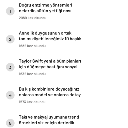
Doğru emzirme yöntemleri
nelerdir, sütün yettiği nasıl
1
anlaşılır?
2089 kez okundu
Annelik duygusunun ortak
tanımı diyebileceğimiz 10 başlık.
2
1682 kez okundu
Taylor Swift yeni albüm planları
için düğmeye bastığını sosyal
3
medyadan duyurdu!
1632 kez okundu
Bu kış kombinlere doyacağınız
onlarca model ve onlarca detay.
4
1573 kez okundu
Takı ve makyaj uyumuna trend
örnekleri sizler için derledik.
5