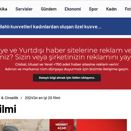
kika
Servisler
Gündem
Ekonomi
Spor
Kadın
Fot
Norweç silahlı kuvvetleri kadınlardan oluşan özel kuvvetler eğitimlerini başlattı.
 & Cinsellik
2024’ün en iyi 20 filmi
ilmi