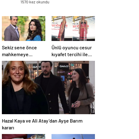
1570 kez okundu
Sekiz sene önce
Ünlü oyuncu cesur
mahkemeye
kıyafet tercihi ile
başvuran Nurgül
”Görevimiz Tehlike”
Yeşilçay’a
galasına damga
sevindiren haber
vurdu
Hazal Kaya ve Ali Atay’dan Ayşe Barım
kararı