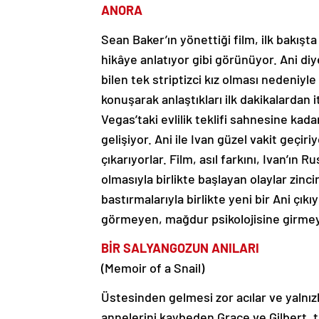
ANORA
Sean Baker’ın yönettiği film, ilk bakışt
hikâye anlatıyor gibi görünüyor. Ani d
bilen tek striptizci kız olması nedeniyle
konuşarak anlaştıkları ilk dakikalardan it
Vegas’taki evlilik teklifi sahnesine kad
gelişiyor. Ani ile Ivan güzel vakit geçir
çıkarıyorlar. Film, asıl farkını, Ivan’ın
olmasıyla birlikte başlayan olaylar zin
bastırmalarıyla birlikte yeni bir Ani çı
görmeyen, mağdur psikolojisine girmey
BİR SALYANGOZUN ANILARI
(Memoir of a Snail)
Üstesinden gelmesi zor acılar ve yalnız
annelerini kaybeden Grace ve Gilbert, 