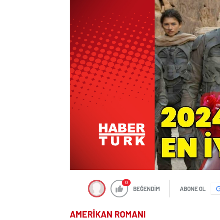
0
BEĞENDİM
ABONE OL
AMERİKAN ROMANI