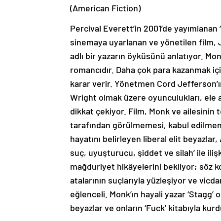
(American Fiction)
Percival Everett’in 2001’de yayımlanan
sinemaya uyarlanan ve yönetilen film, J
adlı bir yazarın öyküsünü anlatıyor. M
romancıdır. Daha çok para kazanmak iç
karar verir. Yönetmen Cord Jefferson’ın
Wright olmak üzere oyunculukları, ele al
dikkat çekiyor. Film, Monk ve ailesinin 
tarafından görülmemesi, kabul edilmem
hayatını belirleyen liberal elit beyazlar,
suç, uyuşturucu, şiddet ve silah’ ile ili
mağduriyet hikâyelerini bekliyor; söz 
atalarının suçlarıyla yüzleşiyor ve vicda
eğlenceli. Monk’ın hayali yazar ‘Stagg’ o
beyazlar ve onların ‘Fuck’ kitabıyla kur