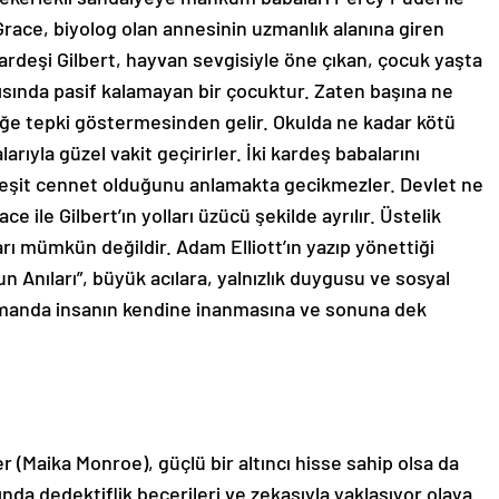
Grace, biyolog olan annesinin uzmanlık alanına giren
kardeşi Gilbert, hayvan sevgisiyle öne çıkan, çocuk yaşta
ısında pasif kalamayan bir çocuktur. Zaten başına ne
ğe tepki göstermesinden gelir. Okulda ne kadar kötü
arıyla güzel vakit geçirirler. İki kardeş babalarını
çeşit cennet olduğunu anlamakta gecikmezler. Devlet ne
race ile Gilbert’ın yolları üzücü şekilde ayrılır. Üstelik
arı mümkün değildir. Adam Elliott’ın yazıp yönettiği
Anıları”, büyük acılara, yalnızlık duygusu ve sosyal
manda insanın kendine inanmasına ve sonuna dek
r (Maika Monroe), güçlü bir altıncı hisse sahip olsa da
ında dedektiflik becerileri ve zekasıyla yaklaşıyor olaya.