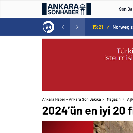
Son Da
aspor! Tam 5 futbolcu….
15:21
/
Ankara Haber – Ankara Son Dakika
Magazin
Aşk
2024’ün en iyi 20 f