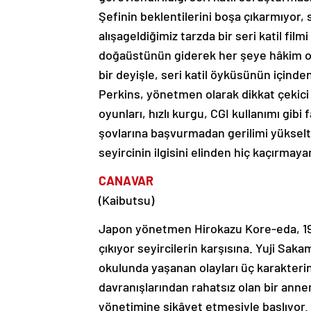
Şefinin beklentilerini boşa çıkarmıyor,
alışageldiğimiz tarzda bir seri katil f
doğaüstünün giderek her şeye hâkim old
bir deyişle, seri katil öyküsünün içinde
Perkins, yönetmen olarak dikkat çekici b
oyunları, hızlı kurgu, CGI kullanımı gibi 
şovlarına başvurmadan gerilimi yükselt
seyircinin ilgisini elinden hiç kaçırmaya
CANAVAR
(Kaibutsu)
Japon yönetmen Hirokazu Kore-eda, 1995
çıkıyor seyircilerin karşısına. Yuji S
okulunda yaşanan olayları üç karakter
davranışlarından rahatsız olan bir ann
yönetimine şikâyet etmesiyle başlıyor