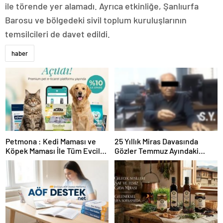
ile törende yer alamadı. Ayrıca etkinliğe, Şanlıurfa
Barosu ve bölgedeki sivil toplum kuruluşlarının
temsilcileri de davet edildi.
haber
Petmona : Kedi Maması ve
25 Yıllık Miras Davasında
Köpek Maması İle Tüm Evcil
Gözler Temmuz Ayındaki
Hayvan Ürünleri
Karar Duruşmasına Çevrildi