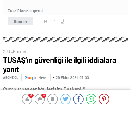
En az 10 karakter gerekli
Gönder
200 okunma
TUSAŞ’ın güvenliği ile ilgili iddialara
yanıt
26 Ekim 2024 05:00
ABONE OL
News
Cumhurbaşkanlığı İletişim Başkanlığı
Dezenformasyonla Mücadele Merkezi’nden yapılan
0
0
0
0
açıklamada:
“Bazı basın yayın organlarında yer alan ve sosyal
medya hesaplarında paylaşılan, “TUSAŞ’ın güvenliği