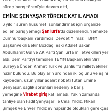
süreç 'barış töreni'yle devam etti.
EMİNE ŞENYAŞAR TÖRENE KATILAMADI
6 yıldır süren husumeti sonlandırmak için organize
edilen barış yemeği
Şanlıurfa
'da düzenlendi. Yemekte
Cumhurbaşkanı Yardımcısı Cevdet Yılmaz, TBMM
Başkanvekili Bekir Bozdağ, eski Adalet Bakanı
Abdülhamit Gül ve AK Parti Şanlıurfa milletvekilleri yer
aldı. Dem Parti'yi temsilen TBMM Başkanvekili Sırrı
Süreyya Önder, Ahmet Türk ve Şanlıurfa milletvekilleri
hazır bulundu. Bu olayların ardından iki oğlunu ve eşini
kaybeden, uzun yıllar adalet nöbeti tutan Emine
Şenyaşar, sağlık sorunları nedeniyle barış
yemeğine
Virabet giriş
katılamadı. Yakın zamanda
tahliye olan Fadıl Şenyaşar ile Celal Yıldız, Mikail
Şimşek ve Enver Yıldız ev hapsinde oldukları gerekçesi