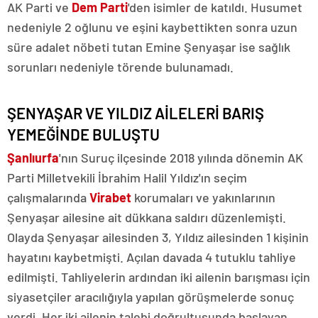
AK Parti ve
Dem Parti
'den isimler de katıldı. Husumet
nedeniyle 2 oğlunu ve eşini kaybettikten sonra uzun
süre adalet nöbeti tutan Emine Şenyaşar ise sağlık
sorunları nedeniyle törende bulunamadı.
ŞENYAŞAR VE YILDIZ AİLELERİ BARIŞ
YEMEĞİNDE BULUŞTU
Şanlıurfa
'nın Suruç ilçesinde 2018 yılında dönemin AK
Parti Milletvekili İbrahim Halil Yıldız'ın seçim
çalışmalarında
Virabet
korumaları ve yakınlarının
Şenyaşar ailesine ait dükkana saldırı düzenlemişti.
Olayda Şenyaşar ailesinden 3, Yıldız ailesinden 1 kişinin
hayatını kaybetmişti. Açılan davada 4 tutuklu tahliye
edilmişti. Tahliyelerin ardından iki ailenin barışması için
siyasetçiler aracılığıyla yapılan görüşmelerde sonuç
verdi. Her iki ailenin talebi doğrultusunda başlayan