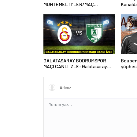
MUHTEMEL 11’LER/MAÇ
Kanald
KADROSU! Galatasaray
Karşıla
Bodrumspor maçı hangi kanalda,
saat kaçta?
GALATASARAY BODRUMSPOR
Boupen
MAÇI CANLI İZLE: Galatasaray
şüphesi
Bodrumspor maçı şifresiz mi?
net açı