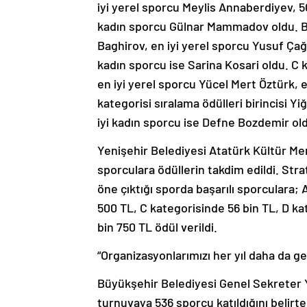
iyi yerel sporcu Meylis Annaberdiyev, 5
kadın sporcu Gülnar Mammadov oldu. B 
Baghirov, en iyi yerel sporcu Yusuf Çağa
kadın sporcu ise Sarina Kosari oldu. C k
en iyi yerel sporcu Yücel Mert Öztürk, 
kategorisi sıralama ödülleri birincisi Y
iyi kadın sporcu ise Defne Bozdemir ol
Yenişehir Belediyesi Atatürk Kültür M
sporculara ödüllerin takdim edildi. Str
öne çıktığı sporda başarılı sporculara;
500 TL, C kategorisinde 56 bin TL, D k
bin 750 TL ödül verildi.
“Organizasyonlarımızı her yıl daha da ge
Büyükşehir Belediyesi Genel Sekreter Y
turnuvaya 536 sporcu katıldığını belirt