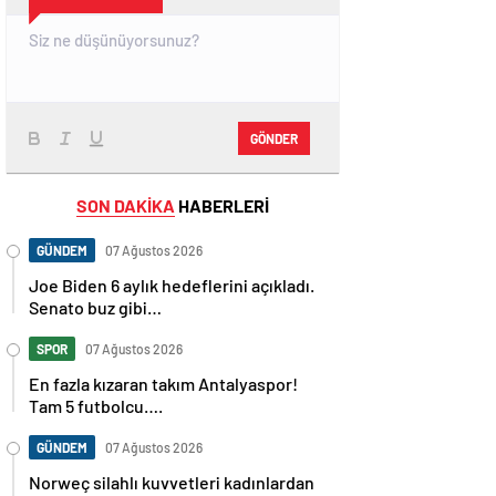
GÖNDER
SON DAKİKA
HABERLERİ
GÜNDEM
07 Ağustos 2026
Joe Biden 6 aylık hedeflerini açıkladı.
Senato buz gibi…
SPOR
07 Ağustos 2026
En fazla kızaran takım Antalyaspor!
Tam 5 futbolcu….
GÜNDEM
07 Ağustos 2026
Norweç silahlı kuvvetleri kadınlardan