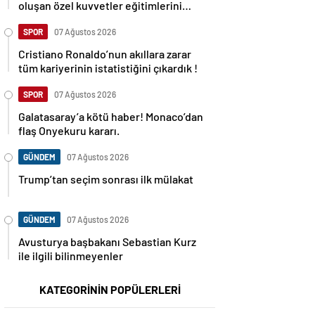
oluşan özel kuvvetler eğitimlerini
başlattı.
SPOR
07 Ağustos 2026
Cristiano Ronaldo’nun akıllara zarar
tüm kariyerinin istatistiğini çıkardık !
SPOR
07 Ağustos 2026
Galatasaray’a kötü haber! Monaco’dan
flaş Onyekuru kararı.
GÜNDEM
07 Ağustos 2026
Trump’tan seçim sonrası ilk mülakat
GÜNDEM
07 Ağustos 2026
Avusturya başbakanı Sebastian Kurz
ile ilgili bilinmeyenler
KATEGORİNİN POPÜLERLERİ