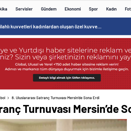
kika
Servisler
Gündem
Ekonomi
Spor
Kadın
Fot
Norweç silahlı kuvvetleri kadınlardan oluşan özel kuvvetler eğitimlerini başlattı.
bol
8. Uluslararası Satranç Turnuvası Mersin’de Sona Erdi
tranç Turnuvası Mersin’de S