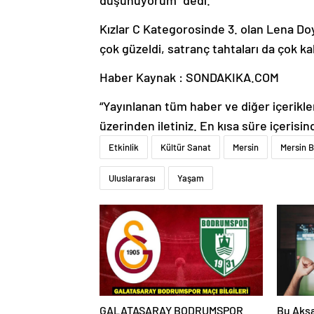
düşünüyorum” dedi.
Kızlar C Kategorosinde 3. olan Lena Do
çok güzeldi, satranç tahtaları da çok ka
Haber Kaynak : SONDAKIKA.COM
“Yayınlanan tüm haber ve diğer içerikler i
üzerinden iletiniz. En kısa süre içerisin
Etkinlik
Kültür Sanat
Mersin
Mersin B
Uluslararası
Yaşam
GALATASARAY BODRUMSPOR
Bu Akşa