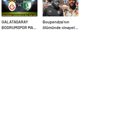
GALATASARAY
Boupendza’nın
BODRUMSPOR MAÇI
ölümünde cinayet
CANLI İZLE:
şüphesi var mı? Çin
Galatasaray
polisinden net
Bodrumspor maçı
açıklama
şifresiz mi?