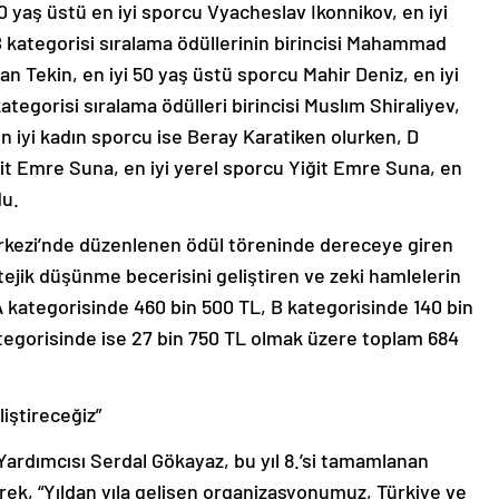
0 yaş üstü en iyi sporcu Vyacheslav Ikonnikov, en iyi
kategorisi sıralama ödüllerinin birincisi Mahammad
n Tekin, en iyi 50 yaş üstü sporcu Mahir Deniz, en iyi
ategorisi sıralama ödülleri birincisi Muslım Shiraliyev,
en iyi kadın sporcu ise Beray Karatiken olurken, D
iğit Emre Suna, en iyi yerel sporcu Yiğit Emre Suna, en
du.
erkezi’nde düzenlenen ödül töreninde dereceye giren
atejik düşünme becerisini geliştiren ve zeki hamlelerin
 A kategorisinde 460 bin 500 TL, B kategorisinde 140 bin
ategorisinde ise 27 bin 750 TL olmak üzere toplam 684
liştireceğiz”
ardımcısı Serdal Gökayaz, bu yıl 8.’si tamamlanan
erek, “Yıldan yıla gelişen organizasyonumuz, Türkiye ve