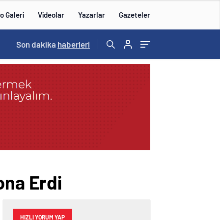
o Galeri
Videolar
Yazarlar
Gazeteler
15:20
Son dakika
/
haberleri
ona Erdi
HIZLI YORUM YAP