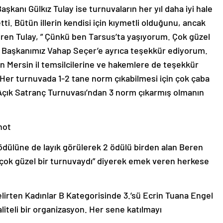
kanı Gülkız Tulay ise turnuvaların her yıl daha iyi hale
etti. Bütün illerin kendisi için kıymetli olduğunu, ancak
etiren Tulay, ” Çünkü ben Tarsus’ta yaşıyorum. Çok güzel
ı Başkanımız Vahap Seçer’e ayrıca teşekkür ediyorum.
n Mersin il temsilcilerine ve hakemlere de teşekkür
Her turnuvada 1-2 tane norm çıkabilmesi için çok çaba
n Açık Satranç Turnuvası’ndan 3 norm çıkarmış olmanın
not
 ödülüne de layık görülerek 2 ödülü birden alan Beren
e çok güzel bir turnuvaydı” diyerek emek veren herkese
 belirten Kadınlar B Kategorisinde 3.’sü Ecrin Tuana Engel
aliteli bir organizasyon. Her sene katılmayı