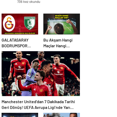
736 kez okundu
GALATASARAY
Bu Akşam Hangi
BODRUMSPOR
Maçlar Hangi
MUHTEMEL
Kanalda? 18 Nisan
11’LER/MAÇ
2025 Günün
KADROSU!
Karşılaşmaları
Galatasaray
Bodrumspor maçı
hangi kanalda, saat
kaçta?
Manchester United’dan 7 Dakikada Tarihi
Geri Dönüş! UEFA Avrupa Ligi’nde Yarı
Finalde