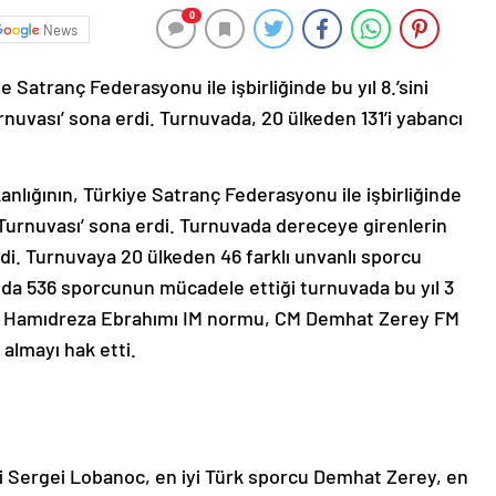
0
News
Satranç Federasyonu ile işbirliğinde bu yıl 8.’sini
rnuvası’ sona erdi. Turnuvada, 20 ülkeden 131’i yabancı
anlığının, Türkiye Satranç Federasyonu ile işbirliğinde
ç Turnuvası’ sona erdi. Turnuvada dereceye girenlerin
di. Turnuvaya 20 ülkeden 46 farklı unvanlı sporcu
amda 536 sporcunun mücadele ettiği turnuvada bu yıl 3
b Hamıdreza Ebrahımı IM normu, CM Demhat Zerey FM
lmayı hak etti.
ci Sergei Lobanoc, en iyi Türk sporcu Demhat Zerey, en