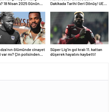
a? 18 Nisan 2025 Günün
Dakikada Tarihi Geri Dönüş! UEFA
şmaları
Avrupa Ligi’nde Yarı Finalde
dza’nın ölümünde cinayet
Süper Lig’in gol kralı 11. kattan
 var mı? Çin polisinden
düşerek hayatını kaybetti!
klama