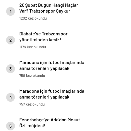
26 Şubat Bugün Hangi Maçlar
Var? Trabzonspor Çaykur
1
Rizespor Maçı Hangi Kanalda?
1202 kez okundu
İşte 26 Şubat Günün Maçları
Diabate’ye Trabzonspor
yönetiminden kesik! .
2
1174 kez okundu
Maradona için futbol maçlarında
anma törenleri yapılacak
3
758 kez okundu
Maradona için futbol maçlarında
anma törenleri yapılacak
4
757 kez okundu
Fenerbahçe’ye Ada’dan Mesut
Özil müjdesi!
5