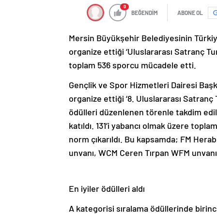
0
BEĞENDİM
ABONE OL
Mersin Büyükşehir Belediyesinin Türkiye 
organize ettiği ‘Uluslararası Satranç Tu
toplam 536 sporcu mücadele etti.
Gençlik ve Spor Hizmetleri Dairesi Başk
organize ettiği ‘8. Uluslararası Satran
ödülleri düzenlenen törenle takdim edil
katıldı. 131’i yabancı olmak üzere topl
norm çıkarıldı. Bu kapsamda; FM Hera
unvanı, WCM Ceren Tırpan WFM unvanı a
En iyiler ödülleri aldı
A kategorisi sıralama ödüllerinde birin