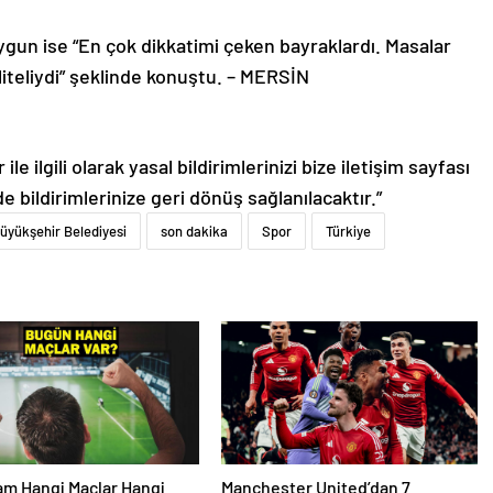
ygun ise “En çok dikkatimi çeken bayraklardı. Masalar
liteliydi” şeklinde konuştu. – MERSİN
le ilgili olarak yasal bildirimlerinizi bize iletişim sayfası
de bildirimlerinize geri dönüş sağlanılacaktır.”
üyükşehir Belediyesi
son dakika
Spor
Türkiye
m Hangi Maçlar Hangi
Manchester United’dan 7