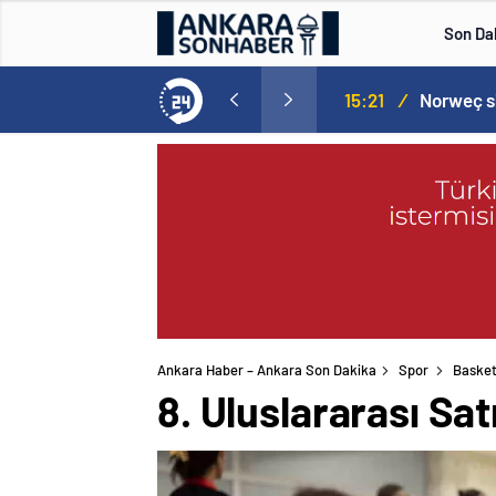
Son Da
aspor! Tam 5 futbolcu….
15:21
/
Ankara Haber – Ankara Son Dakika
Spor
Basket
8. Uluslararası Sa