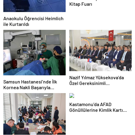
Kitap Fuarı
Anaokulu Öğrencisi Heimlich
ile Kurtarıldı
Nazif Yılmaz Yüksekova’da
Samsun Hastanesi’nde İlk
Özel Gereksinimli
Kornea Nakli Başarıyla
Öğrencilerle Buluştu
Gerçekleşti
Kastamonu’da AFAD
Gönüllülerine Kimlik Kartı
Töreni