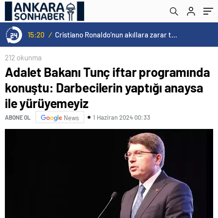
yürüyemeyiz
15:20
/
Cristiano Ronaldo’nun akıllara zarar tüm kariyerinin istatistiğini çıkardık !
212 okunma
Adalet Bakanı Tunç iftar programında
konuştu: Darbecilerin yaptığı anaysa
ile yürüyemeyiz
1 Haziran 2024 00:33
ABONE OL
News