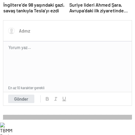
Suriye lideri Ahmed Şara,
İngiltere’de 98 yaşındaki gazi,
Avrupa’daki ilk ziyaretinde
savaş tankıyla Tesla’yı ezdi
Macron ile görüşecek
En az 10 karakter gerekli
Gönder