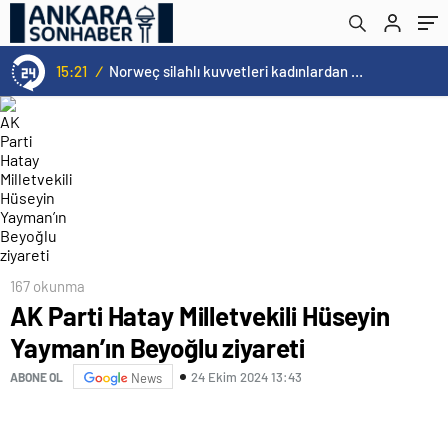
15:21
/
Norweç silahlı kuvvetleri kadınlardan oluşan özel kuvvetler eğitimlerini başlattı.
167 okunma
AK Parti Hatay Milletvekili Hüseyin
Yayman’ın Beyoğlu ziyareti
24 Ekim 2024 13:43
ABONE OL
News