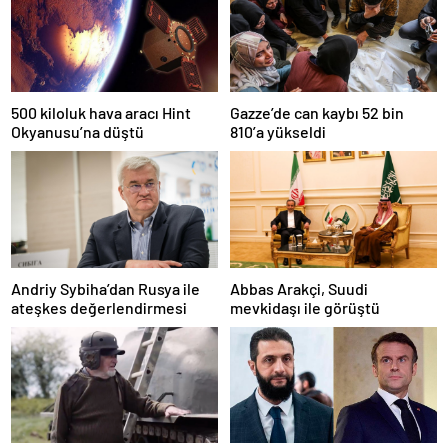
500 kiloluk hava aracı Hint
Gazze’de can kaybı 52 bin
Okyanusu’na düştü
810’a yükseldi
Andriy Sybiha’dan Rusya ile
Abbas Arakçi, Suudi
ateşkes değerlendirmesi
mevkidaşı ile görüştü