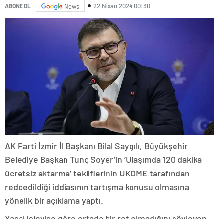
22 Nisan 2024 00:30
ABONE OL
News
AK Parti İzmir İl Başkanı Bilal Saygılı, Büyükşehir
Belediye Başkan Tunç Soyer’in ‘Ulaşımda 120 dakika
ücretsiz aktarma’ tekliflerinin UKOME tarafından
reddedildiği iddiasının tartışma konusu olmasına
yönelik bir açıklama yaptı.
Yasal işleyişe göre ortada bir ret olmadığını söyleyen