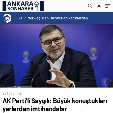
15:21
/
Norweç silahlı kuvvetleri kadınlardan oluşan özel kuvvetler eğitimlerini başlattı.
231 okunma
AK Parti’li Saygılı: Büyük konuştukları
yerlerden imtihandalar