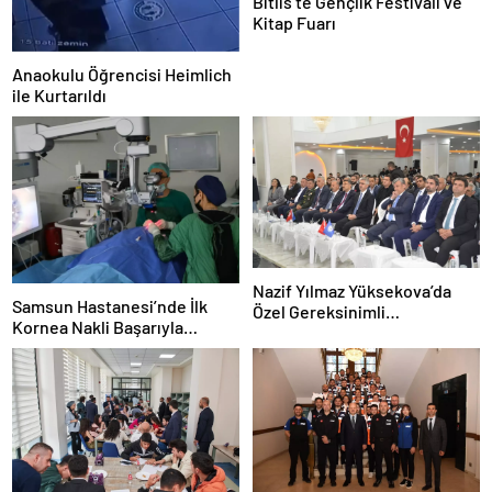
Bitlis’te Gençlik Festivali ve
Kitap Fuarı
Anaokulu Öğrencisi Heimlich
ile Kurtarıldı
Nazif Yılmaz Yüksekova’da
Samsun Hastanesi’nde İlk
Özel Gereksinimli
Kornea Nakli Başarıyla
Öğrencilerle Buluştu
Gerçekleşti