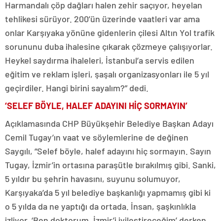
Harmandalı çöp dağları halen zehir saçıyor, heyelan
tehlikesi sürüyor. 200’ün üzerinde vaatleri var ama
onlar Karşıyaka yönüne gidenlerin çilesi Altın Yol trafik
sorununu duba ihalesine çıkarak çözmeye çalışıyorlar.
Heykel saydırma ihaleleri, İstanbul’a servis edilen
eğitim ve reklam işleri, şaşalı organizasyonları ile 5 yıl
geçirdiler. Hangi birini sayalım?” dedi.
‘SELEF BÖYLE, HALEF ADAYINI HİÇ SORMAYIN’
Açıklamasında CHP Büyükşehir Belediye Başkan Adayı
Cemil Tugay’ın vaat ve söylemlerine de değinen
Saygılı, “Selef böyle, halef adayını hiç sormayın. Sayın
Tugay, İzmir’in ortasına paraşütle bırakılmış gibi. Sanki,
5 yıldır bu şehrin havasını, suyunu solumuyor,
Karşıyaka’da 5 yıl belediye başkanlığı yapmamış gibi ki
o 5 yılda da ne yaptığı da ortada. İnsan, şaşkınlıkla
izliyor. ‘Ben doktorum, İzmir’i iyileştireceğim’ derken