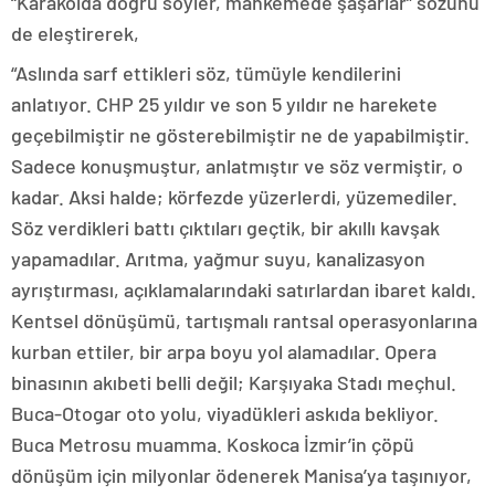
“Karakolda doğru söyler, mahkemede şaşarlar” sözünü
de eleştirerek,
“Aslında sarf ettikleri söz, tümüyle kendilerini
anlatıyor. CHP 25 yıldır ve son 5 yıldır ne harekete
geçebilmiştir ne gösterebilmiştir ne de yapabilmiştir.
Sadece konuşmuştur, anlatmıştır ve söz vermiştir, o
kadar. Aksi halde; körfezde yüzerlerdi, yüzemediler.
Söz verdikleri battı çıktıları geçtik, bir akıllı kavşak
yapamadılar. Arıtma, yağmur suyu, kanalizasyon
ayrıştırması, açıklamalarındaki satırlardan ibaret kaldı.
Kentsel dönüşümü, tartışmalı rantsal operasyonlarına
kurban ettiler, bir arpa boyu yol alamadılar. Opera
binasının akıbeti belli değil; Karşıyaka Stadı meçhul.
Buca-Otogar oto yolu, viyadükleri askıda bekliyor.
Buca Metrosu muamma. Koskoca İzmir’in çöpü
dönüşüm için milyonlar ödenerek Manisa’ya taşınıyor,