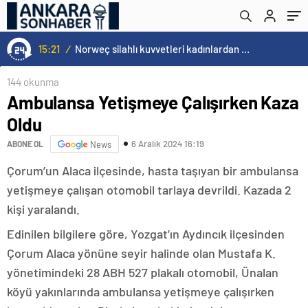
15:21
/
Norweç silahlı kuvvetleri kadınlardan oluşan özel kuvvetler eğitimlerini başlattı.
144 okunma
Ambulansa Yetişmeye Çalışırken Kaza
Oldu
6 Aralık 2024 16:19
ABONE OL
News
Çorum’un Alaca ilçesinde, hasta taşıyan bir ambulansa
yetişmeye çalışan otomobil tarlaya devrildi. Kazada 2
kişi yaralandı.
Edinilen bilgilere göre, Yozgat’ın Aydıncık ilçesinden
Çorum Alaca yönüne seyir halinde olan Mustafa K.
yönetimindeki 28 ABH 527 plakalı otomobil, Ünalan
köyü yakınlarında ambulansa yetişmeye çalışırken