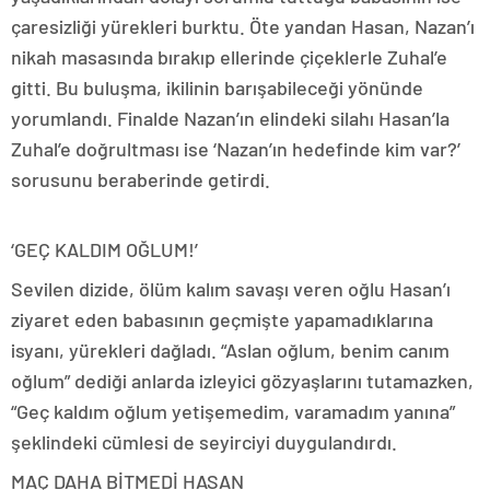
çaresizliği yürekleri burktu. Öte yandan Hasan, Nazan’ı
nikah masasında bırakıp ellerinde çiçeklerle Zuhal’e
gitti. Bu buluşma, ikilinin barışabileceği yönünde
yorumlandı. Finalde Nazan’ın elindeki silahı Hasan’la
Zuhal’e doğrultması ise ‘Nazan’ın hedefinde kim var?’
sorusunu beraberinde getirdi.
‘GEÇ KALDIM OĞLUM!’
Sevilen dizide, ölüm kalım savaşı veren oğlu Hasan’ı
ziyaret eden babasının geçmişte yapamadıklarına
isyanı, yürekleri dağladı. “Aslan oğlum, benim canım
oğlum” dediği anlarda izleyici gözyaşlarını tutamazken,
“Geç kaldım oğlum yetişemedim, varamadım yanına”
şeklindeki cümlesi de seyirciyi duygulandırdı.
MAÇ DAHA BİTMEDİ HASAN