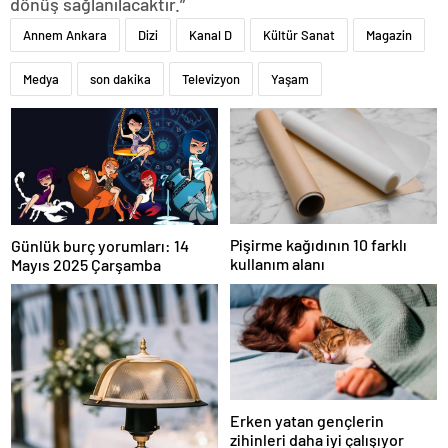
dönüş sağlanılacaktır.”
Annem Ankara
Dizi
Kanal D
Kültür Sanat
Magazin
Medya
son dakika
Televizyon
Yaşam
Pişirme kağıdının 10 farklı
Günlük burç yorumları: 14
kullanım alanı
Mayıs 2025 Çarşamba
Erken yatan gençlerin
zihinleri daha iyi çalışıyor