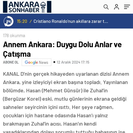
15:20
/
Cristiano Ronaldo’nun akıllara zarar tüm kariyerinin istatistiğini çıkardık !
178 okunma
Annem Ankara: Duygu Dolu Anlar ve
Çatışma
12 Aralık 2024 17:15
ABONE OL
News
KANAL D’nin gerçek hikayeden uyarlanan dizisi Annem
Ankara, yine izleyiciyi ekran başına topladı. Yayınlanan
bölümde, Hasan (Mehmet Günsür) ile Zuhal’in
(Bergüzar Korel) eski, mutlu günlerinin ekrana geldiği
sahneler seyircinin içini ısıttı. Her şeye rağmen,
çocukları için hastane odasında Hasan’ı yalnız
bırakmayan Zuhal’in acısı, Hasan’ın kendi
yaşadıklarından dolayı sorumlu tuttuğu babasının ise