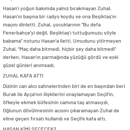
Hasan’ı yoğun bakımda yalnız bırakmayan Zuhal,
Hasan’ın başına bir radyo koydu ve ona Beşiktaş’ın
maçını dinletti. Zuhal, çocuklarının “Bu defa
Fenerbahçe’yi değil, Beşiktaş’ı tuttuğumuzu söyle
babama” notunu Hasan’a iletti. Umudunu yitirmeyen
Zuhal, “Maç daha bitmedi, hiçbir şey daha bitmedi”
derken, Hasan’ın parmağında yüzüğü gördü ve eski
güzel günleri anımsadı.
ZUHAL KAFA ATTI
Dizinin can alıcı sahnelerinden biri de en başından beri
Burak ile Ayça’nın ilişkilerini onaylamayan Seçil’in,
öfkeyle ekmek büfesinin camına taş atmasıydı.
Oğlunun dövülmesinin acısını çıkaramayan Zuhal de
eline geçen fırsatı kullandı ve Seçil’e kafa attı.
HASAN KİMİ SEÇECEK?