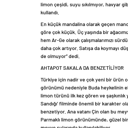
limon çeşidi, suyu sıkılmıyor, havyar gi
kullandı.
En küçük mandalina olarak geçen manda
göre çok küçük. Üç yaşında bir ağacımız
hem Ar-Ge olarak çalışmalarımızı sürdür
daha çok artıyor. Satışa da koymayı düş
de olmuyor” dedi.
AHTAPOT SAKALA DA BENZETİLİYOR
Türkiye için nadir ve çok yeni bir ürün o
görünümü nedeniyle Buda heykelinin eline
limon türünü ilk kez gören ve şaşkınlık 
Sandığı’ filminde önemli bir karakter o
benzetiyor. Ana vatanı Çin olan bu mey
Parmaklı limon görünümünde, güzel bir 
meyve sularında kullanılabiliyor.