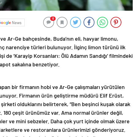
0
News
 ve Ar-Ge bahçesinde, Buda’nın eli, havyar limonu,
ç narenciye türleri bulunuyor. İlginç limon türünü ilk
şi de ‘Karayip Korsanları: Ölü Adamın Sandığı’ filmindeki
apot sakalına benzetiyor.
yapan bir firmanın hobi ve Ar-Ge çalışmaları yürütülen
lunuyor. Firmanın ürün geliştirme müdürü Elif Erüst,
 şirketi olduklarını belirterek, “Ben beşinci kuşak olarak
. 180 çeşit ürünümüz var. Ama normal ürünler değil,
ünler ve mini sebzeler. Daha çok yurt içinde olmak üzere
 Marketlere ve restoranlara ürünlerimizi gönderiyoruz.