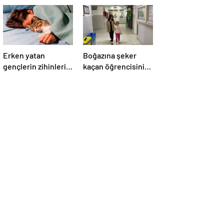
Erken yatan
Boğazına şeker
gençlerin zihinleri
kaçan öğrencisini
daha iyi çalışıyor
kurtaran öğretmen,
ilk yardım eğitimine
dikkati çekti