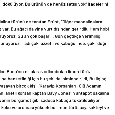
bi dökülüyor. Bu ürünün de henüz satışı yok” ifadelerini
lina türünü de tanıtan Erüst, “Diğer mandalinalara
 var. Bu ağacı da yine yurt dışından getirdik. Hem hobi
üyoruz. Şu an çok başarılı. Gün geçtikçe verimliliği
ünüyoruz. Tadı çok lezzetli ve kabuğu ince, çekirdeği
lan Buda’nın eli olarak adlandırılan limon türü,
 benzetildiği için bu şekilde isimlendirildi. Bu ilginç
yaşayan birçok kişi, ‘Karayip Korsanları: Ölü Adamın
lan lanetli korsan kaptan Davy Jones’in ahtapot sakalına
venin bergamot gibi sadece kabuğu tüketilebiliyor.
koku ve aroması yüksek bu limon türü, çay, kokteyl ve