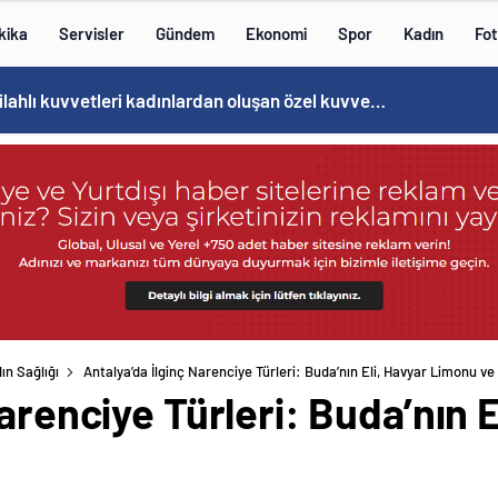
kika
Servisler
Gündem
Ekonomi
Spor
Kadın
Fot
Norweç silahlı kuvvetleri kadınlardan oluşan özel kuvvetler eğitimlerini başlattı.
ın Sağlığı
Antalya’da İlginç Narenciye Türleri: Buda’nın Eli, Havyar Limonu ve
Narenciye Türleri: Buda’nın 