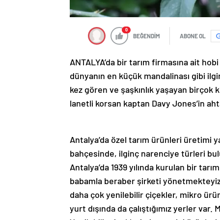
0
BEĞENDİM
ABONE OL
ANTALYA’da bir tarım firmasına ait hobi
dünyanın en küçük mandalinası gibi ilgin
kez gören ve şaşkınlık yaşayan birçok ki
lanetli korsan kaptan Davy Jones’in aht
Antalya’da özel tarım ürünleri üretimi 
bahçesinde, ilginç narenciye türleri bu
Antalya’da 1939 yılında kurulan bir tarım
babamla beraber şirketi yönetmekteyiz
daha çok yenilebilir çiçekler, mikro ür
yurt dışında da çalıştığımız yerler var.