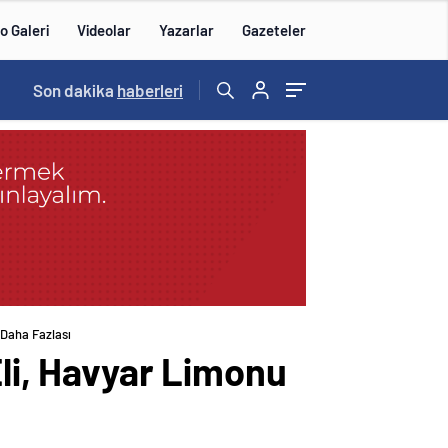
o Galeri
Videolar
Yazarlar
Gazeteler
15:20
Son dakika
/
haberleri
 Daha Fazlası
Eli, Havyar Limonu