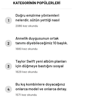
KATEGORİNİN POPÜLERLERİ
Doğru emzirme yöntemleri
nelerdir, sütün yettiği nasıl
1
anlaşılır?
2086 kez okundu
Annelik duygusunun ortak
tanımı diyebileceğimiz 10 başlık.
2
1680 kez okundu
Taylor Swift yeni albüm planları
için düğmeye bastığını sosyal
3
medyadan duyurdu!
1629 kez okundu
Bu kış kombinlere doyacağınız
onlarca model ve onlarca detay.
4
1571 kez okundu