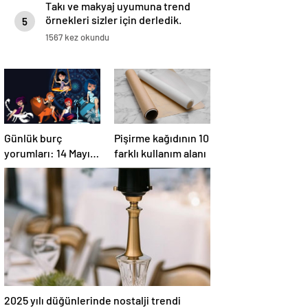
Takı ve makyaj uyumuna trend
örnekleri sizler için derledik.
5
1567 kez okundu
Günlük burç
Pişirme kağıdının 10
yorumları: 14 Mayıs
farklı kullanım alanı
2025 Çarşamba
2025 yılı düğünlerinde nostalji trendi