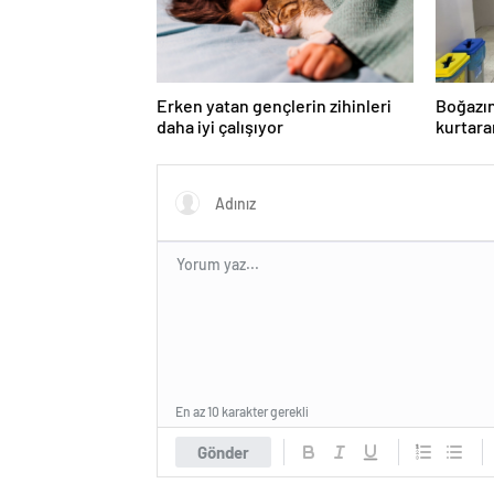
Erken yatan gençlerin zihinleri
Boğazın
daha iyi çalışıyor
kurtara
eğitimi
En az 10 karakter gerekli
Gönder