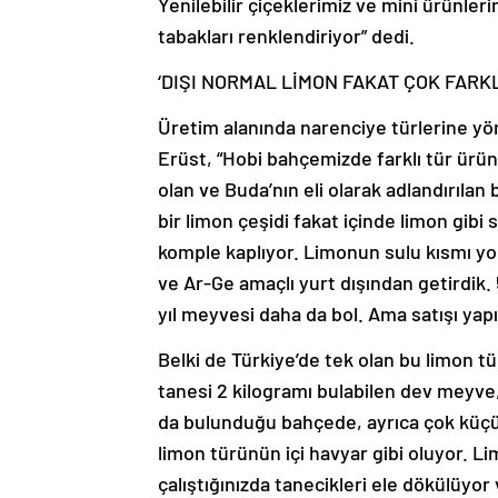
Yenilebilir çiçeklerimiz ve mini ürünler
tabakları renklendiriyor” dedi.
‘DIŞI NORMAL LİMON FAKAT ÇOK FARK
Üretim alanında narenciye türlerine yön
Erüst, “Hobi bahçemizde farklı tür ürünl
olan ve Buda’nın eli olarak adlandırılan
bir limon çeşidi fakat içinde limon gibi
komple kaplıyor. Limonun sulu kısmı yo
ve Ar-Ge amaçlı yurt dışından getirdik. 5
yıl meyvesi daha da bol. Ama satışı yap
Belki de Türkiye’de tek olan bu limon 
tanesi 2 kilogramı bulabilen dev meyve,
da bulunduğu bahçede, ayrıca çok küçük 
limon türünün içi havyar gibi oluyor. L
çalıştığınızda tanecikleri ele dökülüyor