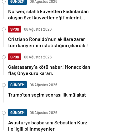
GÜNDEM
06 Ağustos 2026
Norweç silahlı kuvvetleri kadınlardan
oluşan özel kuvvetler eğitimlerini
başlattı.
SPOR
06 Ağustos 2026
Cristiano Ronaldo’nun akıllara zarar
tüm kariyerinin istatistiğini çıkardık !
SPOR
06 Ağustos 2026
Galatasaray’a kötü haber! Monaco’dan
flaş Onyekuru kararı.
GÜNDEM
06 Ağustos 2026
Trump’tan seçim sonrası ilk mülakat
GÜNDEM
06 Ağustos 2026
Avusturya başbakanı Sebastian Kurz
ile ilgili bilinmeyenler