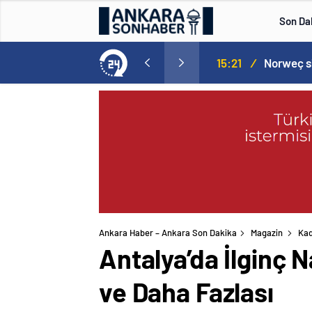
Son Da
aspor! Tam 5 futbolcu….
15:21
/
Ankara Haber – Ankara Son Dakika
Magazin
Kad
Antalya’da İlginç 
ve Daha Fazlası