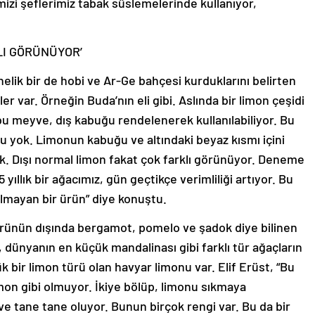
imizi şeflerimiz tabak süslemelerinde kullanıyor,
LI GÖRÜNÜYOR’
elik bir de hobi ve Ar-Ge bahçesi kurduklarını belirten
er var. Örneğin Buda’nın eli gibi. Aslında bir limon çeşidi
 bu meyve, dış kabuğu rendelenerek kullanılabiliyor. Bu
 su yok. Limonun kabuğu ve altındaki beyaz kısmı içini
k. Dışı normal limon fakat çok farklı görünüyor. Deneme
 yıllık bir ağacımız, gün geçtikçe verimliliği artıyor. Bu
ılmayan bir ürün” diye konuştu.
türünün dışında bergamot, pomelo ve şadok diye bilinen
 dünyanın en küçük mandalinası gibi farklı tür ağaçların
bir limon türü olan havyar limonu var. Elif Erüst, “Bu
imon gibi olmuyor. İkiye bölüp, limonu sıkmaya
 ve tane tane oluyor. Bunun birçok rengi var. Bu da bir