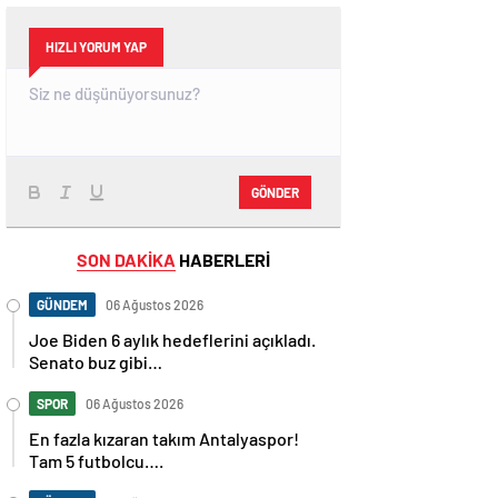
HIZLI YORUM YAP
GÖNDER
SON DAKİKA
HABERLERİ
GÜNDEM
06 Ağustos 2026
Joe Biden 6 aylık hedeflerini açıkladı.
Senato buz gibi…
SPOR
06 Ağustos 2026
En fazla kızaran takım Antalyaspor!
Tam 5 futbolcu….