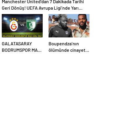
Manchester United’dan 7 Dakikada Tarihi
Geri Dönüş! UEFA Avrupa Ligi’nde Yarı
Finalde
GALATASARAY
Boupendza’nın
BODRUMSPOR MAÇI
ölümünde cinayet
CANLI İZLE:
şüphesi var mı? Çin
Galatasaray
polisinden net
Bodrumspor maçı
açıklama
şifresiz mi?