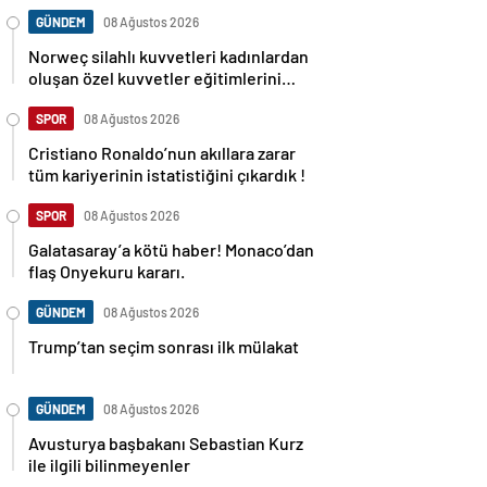
GÜNDEM
08 Ağustos 2026
Norweç silahlı kuvvetleri kadınlardan
oluşan özel kuvvetler eğitimlerini
başlattı.
SPOR
08 Ağustos 2026
Cristiano Ronaldo’nun akıllara zarar
tüm kariyerinin istatistiğini çıkardık !
SPOR
08 Ağustos 2026
Galatasaray’a kötü haber! Monaco’dan
flaş Onyekuru kararı.
GÜNDEM
08 Ağustos 2026
Trump’tan seçim sonrası ilk mülakat
GÜNDEM
08 Ağustos 2026
Avusturya başbakanı Sebastian Kurz
ile ilgili bilinmeyenler