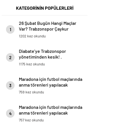
KATEGORİNİN POPÜLERLERİ
26 Şubat Bugün Hangi Maçlar
Var? Trabzonspor Çaykur
1
Rizespor Maçı Hangi Kanalda?
1202 kez okundu
İşte 26 Şubat Günün Maçları
Diabate’ye Trabzonspor
yönetiminden kesik! .
2
1175 kez okundu
Maradona için futbol maçlarında
anma törenleri yapılacak
3
759 kez okundu
Maradona için futbol maçlarında
anma törenleri yapılacak
4
757 kez okundu