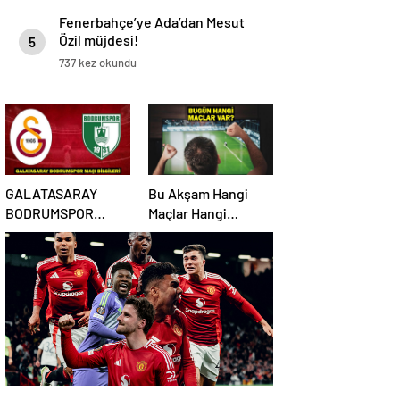
Fenerbahçe’ye Ada’dan Mesut
Özil müjdesi!
5
737 kez okundu
GALATASARAY
Bu Akşam Hangi
BODRUMSPOR
Maçlar Hangi
MUHTEMEL
Kanalda? 18 Nisan
11’LER/MAÇ
2025 Günün
KADROSU!
Karşılaşmaları
Galatasaray
Bodrumspor maçı
hangi kanalda, saat
kaçta?