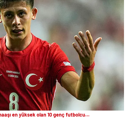
maaşı en yüksek olan 10 genç futbolcu…