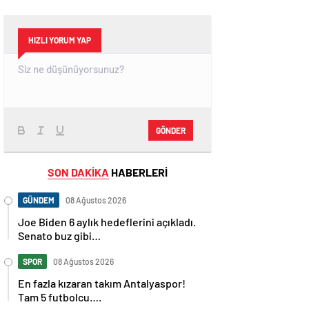
HIZLI YORUM YAP
GÖNDER
SON DAKİKA
HABERLERİ
GÜNDEM
08 Ağustos 2026
Joe Biden 6 aylık hedeflerini açıkladı.
Senato buz gibi…
SPOR
08 Ağustos 2026
En fazla kızaran takım Antalyaspor!
Tam 5 futbolcu….