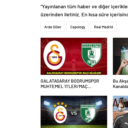
“Yayınlanan tüm haber ve diğer içerikler i
üzerinden iletiniz. En kısa süre içerisin
Arda Güler
Capology
Real Madrid
GALATASARAY BODRUMSPOR
Bu Akşa
MUHTEMEL 11’LER/MAÇ
Kanald
KADROSU! Galatasaray
Karşıla
Bodrumspor maçı hangi kanalda,
saat kaçta?