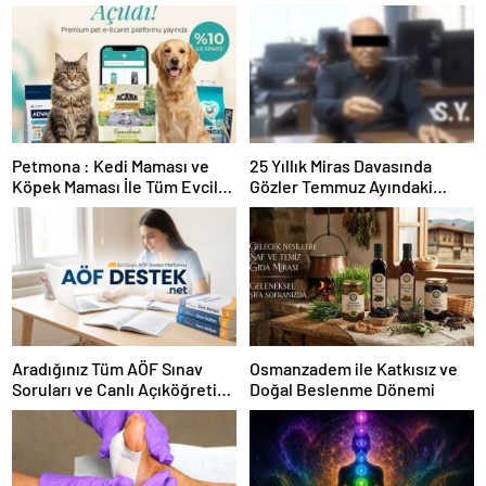
Petmona : Kedi Maması ve
25 Yıllık Miras Davasında
Köpek Maması İle Tüm Evcil
Gözler Temmuz Ayındaki
Hayvan Ürünleri
Karar Duruşmasına Çevrildi
Aradığınız Tüm AÖF Sınav
Osmanzadem ile Katkısız ve
Soruları ve Canlı Açıköğretim
Doğal Beslenme Dönemi
Forumu Burada