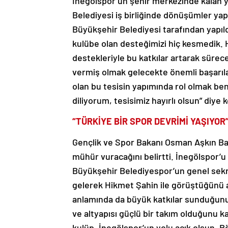
İnegölspor’un şehir merkezinde kalan y
Belediyesi iş birliğinde dönüşümler yap
Büyükşehir Belediyesi tarafından yapıld
kulübe olan desteğimizi hiç kesmedik. 
destekleriyle bu katkılar artarak sürece
vermiş olmak gelecekte önemli başarıla
olan bu tesisin yapımında rol olmak be
diliyorum, tesisimiz hayırlı olsun” diye 
“TÜRKİYE BİR SPOR DEVRİMİ YAŞIYOR
Gençlik ve Spor Bakanı Osman Aşkın Bak,
mühür vuracağını belirtti. İnegölspor’u 
Büyükşehir Belediyespor’un genel sekret
gelerek Hikmet Şahin ile görüştüğünü a
anlamında da büyük katkılar sunduğunu 
ve altyapısı güçlü bir takım olduğunu 
kulüp. İnegölspor’un yolu açık olsun. B