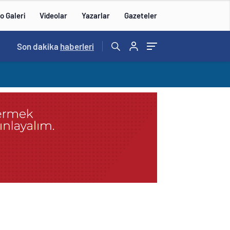
o Galeri
Videolar
Yazarlar
Gazeteler
14:57
Son dakika
/
haberleri