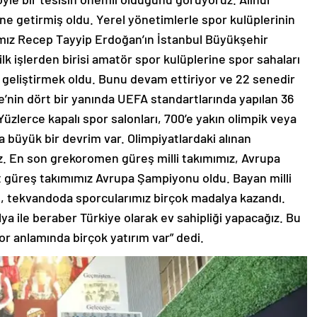
ne getirmiş oldu. Yerel yönetimlerle spor kulüplerinin
ımız Recep Tayyip Erdoğan’ın İstanbul Büyükşehir
lk işlerden birisi amatör spor kulüplerine spor sahaları
geliştirmek oldu. Bunu devam ettiriyor ve 22 senedir
ye’nin dört bir yanında UEFA standartlarında yapılan 36
zlerce kapalı spor salonları, 700’e yakın olimpik veya
a büyük bir devrim var. Olimpiyatlardaki alınan
z. En son grekoromen güreş milli takımımız, Avrupa
 güreş takımımız Avrupa Şampiyonu oldu. Bayan milli
de, tekvandoda sporcularımız birçok madalya kazandı.
a ile beraber Türkiye olarak ev sahipliği yapacağız. Bu
r anlamında birçok yatırım var” dedi.