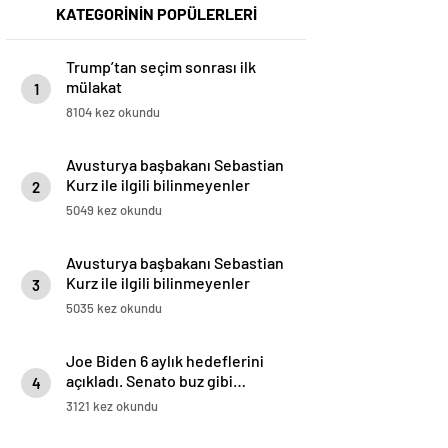
KATEGORİNİN POPÜLERLERİ
Trump’tan seçim sonrası ilk
mülakat
1
8104 kez okundu
Avusturya başbakanı Sebastian
Kurz ile ilgili bilinmeyenler
2
5049 kez okundu
Avusturya başbakanı Sebastian
Kurz ile ilgili bilinmeyenler
3
5035 kez okundu
Joe Biden 6 aylık hedeflerini
açıkladı. Senato buz gibi…
4
3121 kez okundu