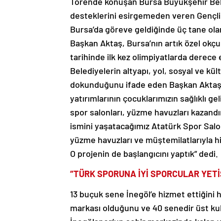
Törende konuşan Bursa Büyükşehir Bele
desteklerini esirgemeden veren Gençli
Bursa’da göreve geldiğinde üç tane olan
Başkan Aktaş, Bursa’nın artık özel okçu
tarihinde ilk kez olimpiyatlarda derece
Belediyelerin altyapı, yol, sosyal ve kü
dokunduğunu ifade eden Başkan Aktaş, 
yatırımlarının çocuklarımızın sağlıklı gel
spor salonları, yüzme havuzları kazandır
ismini yaşatacağımız Atatürk Spor Salo
yüzme havuzları ve müştemilatlarıyla h
O projenin de başlangıcını yaptık” dedi.
“TÜRK SPORUNA İYİ SPORCULAR YET
13 buçuk sene İnegöl’e hizmet ettiğini 
markası olduğunu ve 40 senedir üst kulü