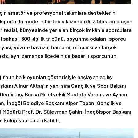
için amatör ve profesyonel takımlara desteklerini
spor’a da modern bir tesis kazandırdı. 3 bloktan oluşan
r tesisi, bünyesinde yer alan birçok imkânla sporculara
 sahası, 600 kişilik tribünü, soyunma odaları, sporcu
teryası, yüzme havuzu, hamamı, otoparkı ve birçok
esis, aynı zamanda ilçede nice başarılı sporcunun
u’nun halk oyunları gösterisiyle başlayan açılış
kanı Alinur Aktaş’ın yanı sıra Gençlik ve Spor Bakanı
Demirtaş, Bursa Milletvekili Mustafa Varank ve Ayhan
an, İnegöl Belediye Başkanı Alper Taban, Gençlik ve
el Müdürü Prof. Dr. Süleyman Şahin, İnegölspor Başkanı
e kulüp sporcuları katıldı.