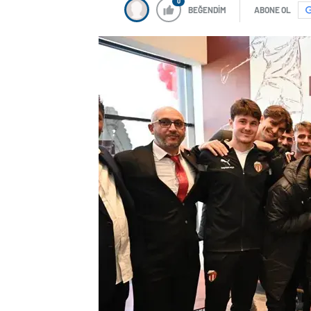
0
BEĞENDİM
ABONE OL