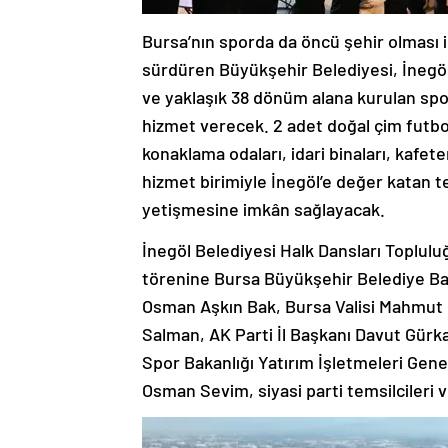
Bursa’nın sporda da öncü şehir olması 
sürdüren Büyükşehir Belediyesi, İnegöl
ve yaklaşık 38 dönüm alana kurulan spo
hizmet verecek. 2 adet doğal çim futbol
konaklama odaları, idari binaları, kafe
hizmet birimiyle İnegöl’e değer katan t
yetişmesine imkân sağlayacak.
İnegöl Belediyesi Halk Dansları Topluluğ
törenine Bursa Büyükşehir Belediye Baş
Osman Aşkın Bak, Bursa Valisi Mahmut 
Salman, AK Parti İl Başkanı Davut Gürk
Spor Bakanlığı Yatırım İşletmeleri Gen
Osman Sevim, siyasi parti temsilcileri v