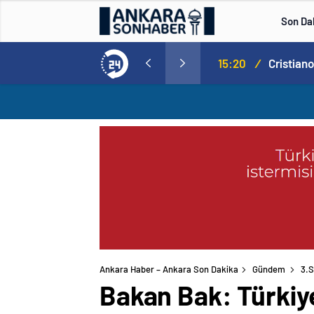
Son Da
Norweç silahlı kuvvetleri kadınlardan oluşan özel kuvvetler eğitimlerini başlattı.
15:20
/
Ankara Haber – Ankara Son Dakika
Gündem
3.S
Bakan Bak: Türkiye