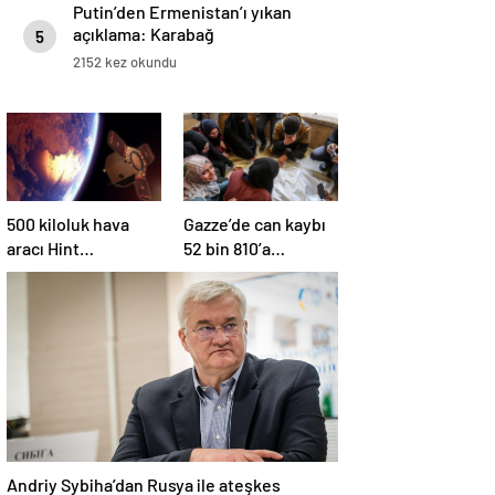
Putin’den Ermenistan’ı yıkan
açıklama: Karabağ
5
Azerbaycan’ın ayrılmaz bir
2152 kez okundu
parçasıdır!
500 kiloluk hava
Gazze’de can kaybı
aracı Hint
52 bin 810’a
Okyanusu’na düştü
yükseldi
Andriy Sybiha’dan Rusya ile ateşkes