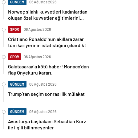
GÜNDEM
06 Ağustos 2026
Norweç silahlı kuvvetleri kadınlardan
oluşan özel kuvvetler eğitimlerini
başlattı.
SPOR
06 Ağustos 2026
Cristiano Ronaldo’nun akıllara zarar
tüm kariyerinin istatistiğini çıkardık !
SPOR
06 Ağustos 2026
Galatasaray’a kötü haber! Monaco’dan
flaş Onyekuru kararı.
GÜNDEM
06 Ağustos 2026
Trump’tan seçim sonrası ilk mülakat
GÜNDEM
06 Ağustos 2026
Avusturya başbakanı Sebastian Kurz
ile ilgili bilinmeyenler