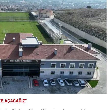
TE AÇACAĞIZ”