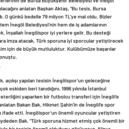
erlerinin de Bursa Büyükşehir Belediyesi ve İnegöl
ılacağını anlatan Başkan Aktaş, “Bu tesis, Bursa
ı. O günkü bedelle 79 milyon TL’ye mal oldu. Bizler
Hem İnegöl Belediyesi’nin hem de iş adamlarının
k. İnşallah İnegölspor iyi yerlere gelir. Bu desteği
ra imza atacak, Türk sporuna iyi sporcular yetiştirecek
nim için de büyük mutluluktur. Kulübümüze başarılar
konuştu.
”
 açılışı yapılan tesisin İnegölspor’un geleceğine
çok eskiden beri tanıdığını, 1996 yılında İstanbul
erliğini yaparken bir futbolcu transferi için İnegöl’e
nlatan Bakan Bak, Hikmet Şahin’in de İnegöl’e spor
ifade etti. İnegölspor’un önemli oyuncular yetiştiren
kaydeden Bak, “Türk sporuna hizmet etmiş çok önemli bir
öyle bir tesisin önemli olduğunu görüyoruz. Alinur