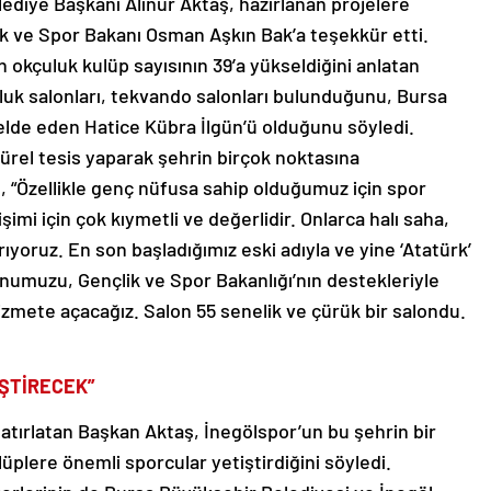
diye Başkanı Alinur Aktaş, hazırlanan projelere
k ve Spor Bakanı Osman Aşkın Bak’a teşekkür etti.
 okçuluk kulüp sayısının 39’a yükseldiğini anlatan
luk salonları, tekvando salonları bulunduğunu, Bursa
 elde eden Hatice Kübra İlgün’ü olduğunu söyledi.
ltürel tesis yaparak şehrin birçok noktasına
“Özellikle genç nüfusa sahip olduğumuz için spor
işimi için çok kıymetli ve değerlidir. Onlarca halı saha,
ıyoruz. En son başladığımız eski adıyla ve yine ‘Atatürk’
numuzu, Gençlik ve Spor Bakanlığı’nın destekleriyle
izmete açacağız. Salon 55 senelik ve çürük bir salondu.
İŞTİRECEK”
hatırlatan Başkan Aktaş, İnegölspor’un bu şehrin bir
plere önemli sporcular yetiştirdiğini söyledi.