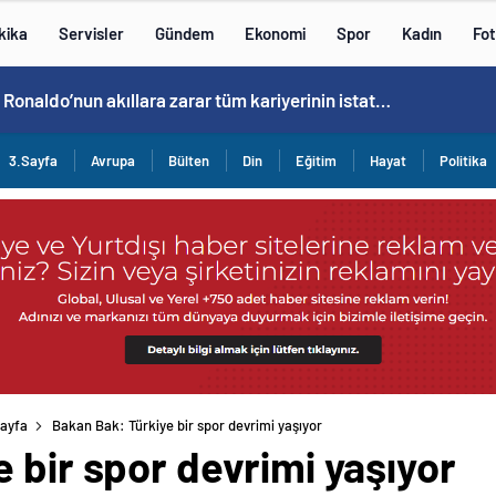
kika
Servisler
Gündem
Ekonomi
Spor
Kadın
Fot
Cristiano Ronaldo’nun akıllara zarar tüm kariyerinin istatistiğini çıkardık !
3.Sayfa
Avrupa
Bülten
Din
Eğitim
Hayat
Politika
ayfa
Bakan Bak: Türkiye bir spor devrimi yaşıyor
 bir spor devrimi yaşıyor