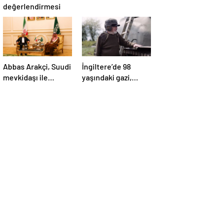
değerlendirmesi
Abbas Arakçi, Suudi
İngiltere’de 98
mevkidaşı ile
yaşındaki gazi,
görüştü
savaş tankıyla
Tesla’yı ezdi