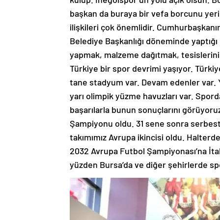
başkan da buraya bir vefa borcunu yeri
ilişkileri çok önemlidir. Cumhurbaşkan
Belediye Başkanlığı döneminde yaptığı i
yapmak, malzeme dağıtmak, tesislerini 
Türkiye bir spor devrimi yaşıyor. Türki
tane stadyum var. Devam edenler var. Yü
yarı olimpik yüzme havuzları var. Spord
başarılarla bunun sonuçlarını görüyoru
Şampiyonu oldu. 31 sene sonra serbest
takımımız Avrupa ikincisi oldu. Halter
2032 Avrupa Futbol Şampiyonası’na İtaly
yüzden Bursa’da ve diğer şehirlerde spo