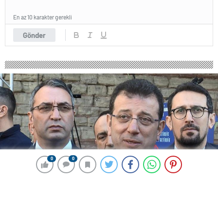
En az 10 karakter gerekli
Gönder
0
0
0
0
217 okunma