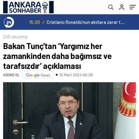
15:20
/
Cristiano Ronaldo’nun akıllara zarar tüm kariyerinin istatistiğini çıkardık !
245 okunma
Bakan Tunç’tan ‘Yargımız her
zamankinden daha bağımsız ve
tarafsızdır’ açıklaması
15 Mart 2024 00:09
ABONE OL
News