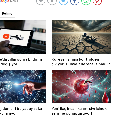
News
Rehine
’da yıllar sonra bildirim
Küresel ısınma kontrolden
 değişiyor
çıkıyor: Dünya 7 derece ısınabilir
işiden biri bu yapay zeka
Yeni ilaç insan kanını sivrisinek
 kullanıyor
zehrine dönüştürüyor!