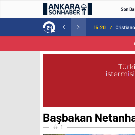
Son Da
Norweç silahlı kuvvetleri kadınlardan oluşan özel kuvvetler eğitimlerini başlattı.
15:20
/
Başbakan Netanhay
1