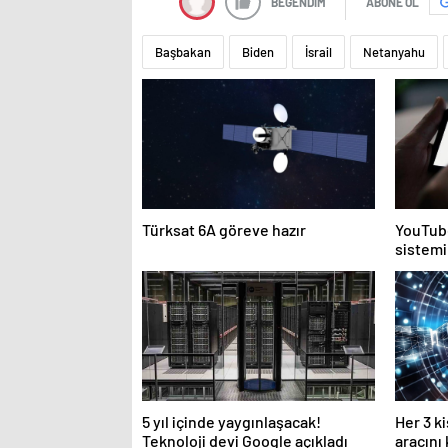
BEĞENDİM
ABONE OL
Başbakan
Biden
İsrail
Netanyahu
Türksat 6A göreve hazır
YouTube
sistemi
5 yıl içinde yaygınlaşacak!
Her 3 k
Teknoloji devi Google açıkladı
aracını