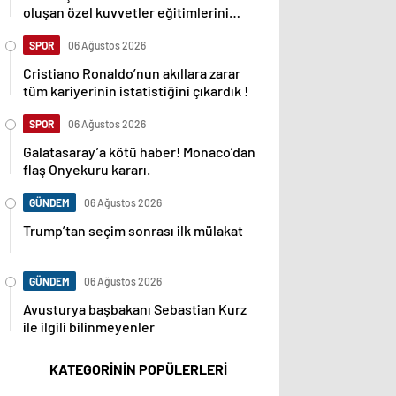
oluşan özel kuvvetler eğitimlerini
başlattı.
SPOR
06 Ağustos 2026
Cristiano Ronaldo’nun akıllara zarar
tüm kariyerinin istatistiğini çıkardık !
SPOR
06 Ağustos 2026
Galatasaray’a kötü haber! Monaco’dan
flaş Onyekuru kararı.
GÜNDEM
06 Ağustos 2026
Trump’tan seçim sonrası ilk mülakat
GÜNDEM
06 Ağustos 2026
Avusturya başbakanı Sebastian Kurz
ile ilgili bilinmeyenler
KATEGORİNİN POPÜLERLERİ