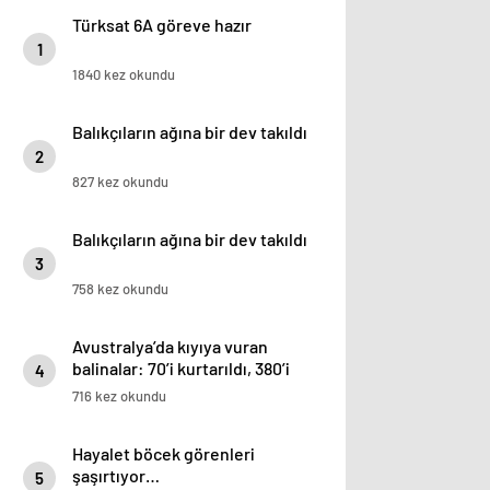
Türksat 6A göreve hazır
1
1840 kez okundu
Balıkçıların ağına bir dev takıldı
2
827 kez okundu
Balıkçıların ağına bir dev takıldı
3
758 kez okundu
Avustralya’da kıyıya vuran
balinalar: 70’i kurtarıldı, 380’i
4
öldü
716 kez okundu
Hayalet böcek görenleri
şaşırtıyor…
5