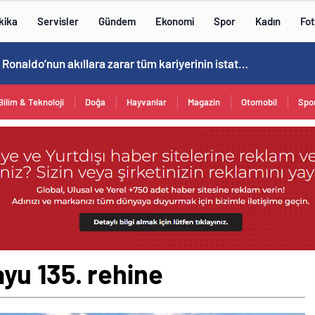
kika
Servisler
Gündem
Ekonomi
Spor
Kadın
Fot
Cristiano Ronaldo’nun akıllara zarar tüm kariyerinin istatistiğini çıkardık !
Bilim & Teknoloji
Doğa
Hayvanlar
Magazin
Otomobil
Spo
u 135. rehine