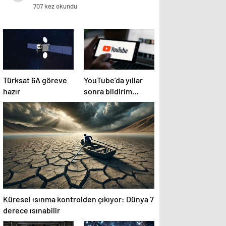
707 kez okundu
Türksat 6A göreve
YouTube’da yıllar
hazır
sonra bildirim
sistemi değişiyor
Küresel ısınma kontrolden çıkıyor: Dünya 7
derece ısınabilir