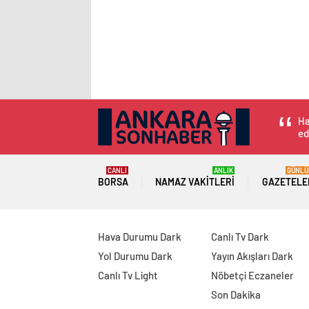
Ha
ed
CANLI
ANLIK
GÜNLÜ
BORSA
NAMAZ VAKITLERI
GAZETELE
Hava Durumu Dark
Canlı Tv Dark
Yol Durumu Dark
Yayın Akışları Dark
Canlı Tv Light
Nöbetçi Eczaneler
Son Dakika