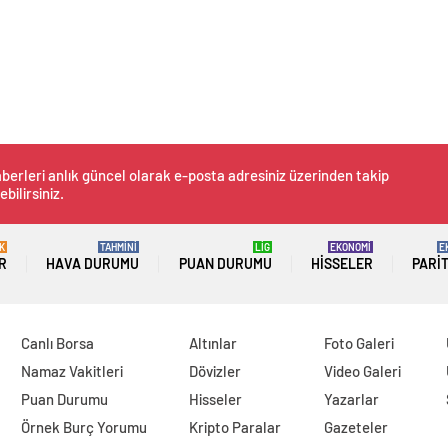
berleri anlık güncel olarak e-posta adresiniz üzerinden takip
ebilirsiniz.
K
TAHMİNİ
LİG
EKONOMİ
E
R
HAVA DURUMU
PUAN DURUMU
HISSELER
PARI
Canlı Borsa
Altınlar
Foto Galeri
Namaz Vakitleri
Dövizler
Video Galeri
Puan Durumu
Hisseler
Yazarlar
Örnek Burç Yorumu
Kripto Paralar
Gazeteler