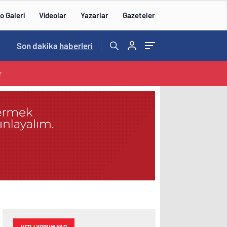
o Galeri
Videolar
Yazarlar
Gazeteler
14:57
Son dakika
/
haberleri
r