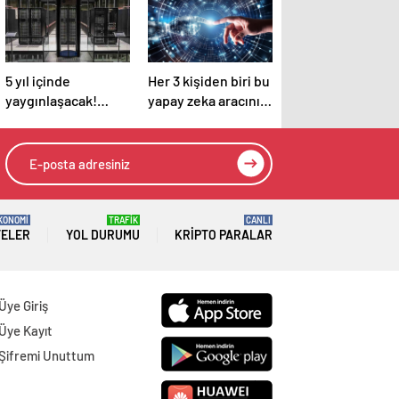
5 yıl içinde
Her 3 kişiden biri bu
yaygınlaşacak!
yapay zeka aracını
Teknoloji devi
kullanıyor
Google açıkladı
KONOMİ
TRAFİK
CANLI
TELER
YOL DURUMU
KRIPTO PARALAR
Üye Giriş
Üye Kayıt
Şifremi Unuttum