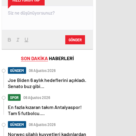
HIZLI YORUM YAP
GÖNDER
SON DAKİKA
HABERLERİ
GÜNDEM
06 Ağustos 2026
Joe Biden 6 aylık hedeflerini açıkladı.
Senato buz gibi…
SPOR
06 Ağustos 2026
En fazla kızaran takım Antalyaspor!
Tam 5 futbolcu….
GÜNDEM
06 Ağustos 2026
Norweç silahlı kuvvetleri kadınlardan