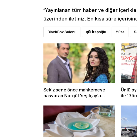
“Yayınlanan tüm haber ve diğer içerikler i
üzerinden iletiniz. En kısa süre içerisin
BlackBox Salonu
gül irepoğlu
Müze
S
Sekiz sene önce mahkemeye
Ünlü oy
başvuran Nurgül Yeşilçay’a
ile ”Gö
sevindiren haber
damga 