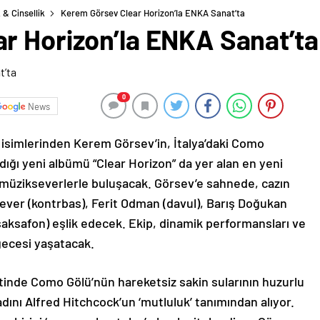
 & Cinsellik
Kerem Görsev Clear Horizon’la ENKA Sanat’ta
r Horizon’la ENKA Sanat’ta
0
News
i isimlerinden Kerem Görsev’in, İtalya’daki Como
ığı yeni albümü “Clear Horizon” da yer alan en yeni
 müzikseverlerle buluşacak. Görsev’e sahnede, cazın
rsever (kontrbas), Ferit Odman (davul), Barış Doğukan
saksafon) eşlik edecek. Ekip, dinamik performansları ve
 gecesi yaşatacak.
retinde Como Gölü’nün hareketsiz sakin sularının huzurlu
ını Alfred Hitchcock’un ‘mutluluk’ tanımından alıyor.