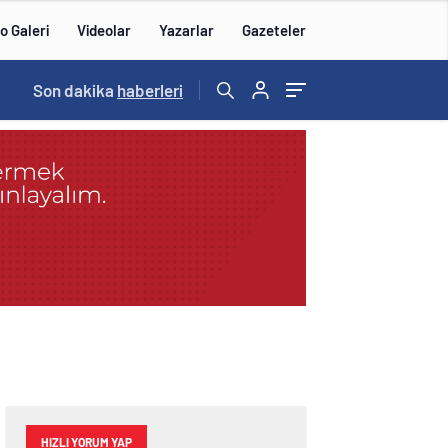
o Galeri
Videolar
Yazarlar
Gazeteler
14:57
Son dakika
/
haberleri
HIZLI YORUM YAP