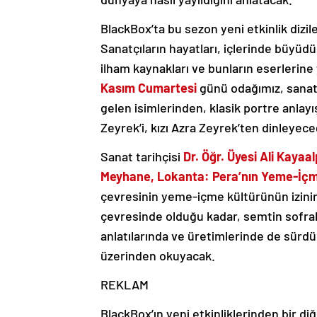
BlackBox’ta bu sezon yeni etkinlik dizile
Sanatçıların hayatları, içlerinde büyüdü
ilham kaynakları ve bunların eserlerine
Kasım Cumartesi
günü odağımız, sana
gelen isimlerinden, klasik portre anlayı
Zeyrek’i, kızı Azra Zeyrek’ten dinleyece
Sanat tarihçisi
Dr. Öğr. Üyesi Ali Kayaal
Meyhane, Lokanta: Pera’nın Yeme-İçm
çevresinin yeme-içme kültürünün izinin
çevresinde olduğu kadar, semtin sofrala
anlatılarında ve üretimlerinde de sürdü
üzerinden okuyacak.
REKLAM
BlackBox’ın yeni etkinliklerinden bir diğ