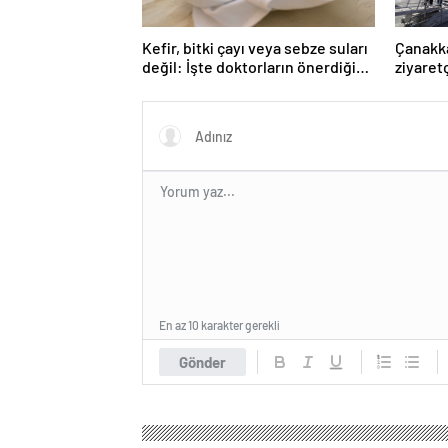
Kefir, bitki çayı veya sebze suları
Çanakka
değil: İşte doktorların önerdiği
ziyaretç
en sağlıklı içecek
çıkarıy
En az 10 karakter gerekli
Gönder