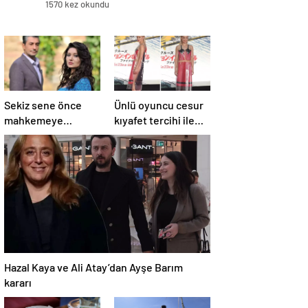
1570 kez okundu
Sekiz sene önce
Ünlü oyuncu cesur
mahkemeye
kıyafet tercihi ile
başvuran Nurgül
”Görevimiz Tehlike”
Yeşilçay’a
galasına damga
sevindiren haber
vurdu
Hazal Kaya ve Ali Atay’dan Ayşe Barım
kararı