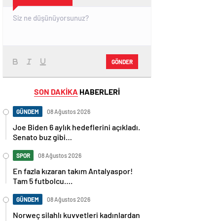
GÖNDER
SON DAKİKA
HABERLERİ
GÜNDEM
08 Ağustos 2026
Joe Biden 6 aylık hedeflerini açıkladı.
Senato buz gibi…
SPOR
08 Ağustos 2026
En fazla kızaran takım Antalyaspor!
Tam 5 futbolcu….
GÜNDEM
08 Ağustos 2026
Norweç silahlı kuvvetleri kadınlardan