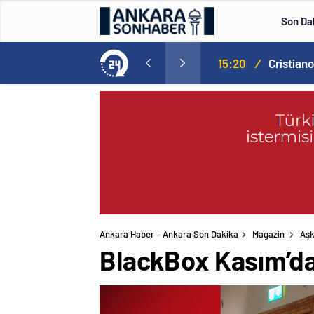
Son Da
Norweç silahlı kuvvetleri kadınlardan oluşan özel kuvvetler eğitimlerini başlattı.
15:20
/
Ankara Haber – Ankara Son Dakika
Magazin
Aşk
BlackBox Kasım’da