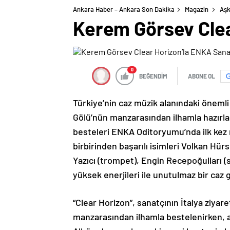
Ankara Haber – Ankara Son Dakika
Magazin
Aşk
Kerem Görsev Clea
0
BEĞENDİM
ABONE OL
Türkiye’nin caz müzik alanındaki öneml
Gölü’nün manzarasından ilhamla hazırlad
besteleri ENKA Oditoryumu’nda ilk kez
birbirinden başarılı isimleri Volkan Hü
Yazıcı (trompet), Engin Recepoğulları (
yüksek enerjileri ile unutulmaz bir caz
“Clear Horizon”, sanatçının İtalya ziya
manzarasından ilhamla bestelenirken, ad