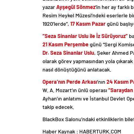
yazar
Ayşegül Sönmez
’in her ay farklı
Resim Heykel Müzesi’ndeki eserlerle birl
1920’lerde”,
17 Kasım Pazar
günü başlıy
“Seza Sinanlar Uslu ile İz Sürüyoruz”
ba
21 Kasım Perşembe
günü “Sergi Komise
Dr. Seza Sinanlar Uslu
, Şeker Ahmed Pa
olarak görev yapmasından yola çıkarak
nasıl dönüştüğünü anlatacak.
Opera’nın Perde Arkası
’nın
24 Kasım P
W. A. Mozart’ın ünlü operası
“Saraydan 
Ayhan’ın anlatımı ve İstanbul Devlet Op
takip edecek.
BlackBox Salonu’ndaki etkinliklerin biletl
Haber Kaynak : HABERTURK.COM