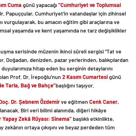
sım Cuma
günü yapacağı
“Cumhuriyet ve Toplumsal
r. Papuççular, Cumhuriyet’in vatandaşlar için zihinsel
ı vurgulayarak, bu amacın eğitim gibi araçlarına ve
lumsal yaşamda ve kent yaşamında ne tarz değişiklikler
uşma serisinde müzenin ikinci süreli sergisi “Tat ve
or. Doğadan, denizden, pazar yerlerinden, balıkçılardan
 duyularımıza hitap eden bu serginin detaylarını
lan Prof. Dr. İrepoğlu’nun
2 Kasım Cumartesi
günü
de Tarla, Bağ ve Bahçe”
başlığını taşıyor.
Doç. Dr. Şebnem Özdemir
ve eğitmen
Cenk Caner
,
anacak. Biri veri bilimi alanında, diğeri hikâye
ir Yapay Zekâ Rüyası: Sinema”
başlıklı etkinlikte,
apay zekânın ortaya çıkışını ve beyaz perdeden tüm