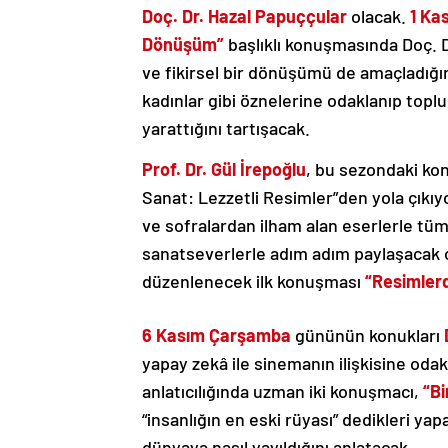
Doç. Dr. Hazal Papuççular
olacak.
1 Ka
Dönüşüm”
başlıklı konuşmasında Doç. D
ve fikirsel bir dönüşümü de amaçladığın
kadınlar gibi öznelerine odaklanıp top
yarattığını tartışacak.
Prof. Dr. Gül İrepoğlu
, bu sezondaki kon
Sanat: Lezzetli Resimler”den yola çıkıy
ve sofralardan ilham alan eserlerle tüm
sanatseverlerle adım adım paylaşacak o
düzenlenecek ilk konuşması
“Resimler
6 Kasım Çarşamba
gününün konukları
yapay zekâ ile sinemanın ilişkisine odakl
anlatıcılığında uzman iki konuşmacı,
“B
“insanlığın en eski rüyası” dedikleri y
dünyaya nasıl yayıldığını anlatacak.