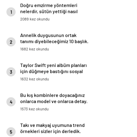
Doğru emzirme yöntemleri
nelerdir, sütün yettiği nasıl
1
anlaşılır?
2089 kez okundu
Annelik duygusunun ortak
tanımı diyebileceğimiz 10 başlık.
2
1682 kez okundu
Taylor Swift yeni albüm planları
için düğmeye bastığını sosyal
3
medyadan duyurdu!
1632 kez okundu
Bu kış kombinlere doyacağınız
onlarca model ve onlarca detay.
4
1573 kez okundu
Takı ve makyaj uyumuna trend
örnekleri sizler için derledik.
5