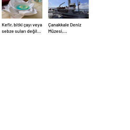
Kefir, bitki çayı veya
Çanakkale Deniz
sebze suları değil:
Müzesi,
İşte doktorların
ziyaretçilerini tarihi
önerdiği en sağlıklı
yolculuğa çıkarıyor
içecek