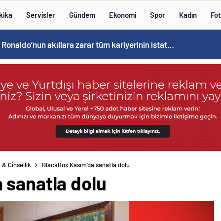
kika
Servisler
Gündem
Ekonomi
Spor
Kadın
Fot
Cristiano Ronaldo’nun akıllara zarar tüm kariyerinin istatistiğini çıkardık !
 & Cinsellik
BlackBox Kasım’da sanatla dolu
 sanatla dolu