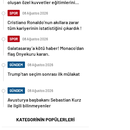
oluşan özel kuvvetler eğitimlerini
başlattı.
SPOR
08 Ağustos 2026
Cristiano Ronaldo’nun akıllara zarar
tüm kariyerinin istatistiğini çıkardık !
SPOR
08 Ağustos 2026
Galatasaray’a kötü haber! Monaco’dan
flaş Onyekuru kararı.
GÜNDEM
08 Ağustos 2026
Trump’tan seçim sonrası ilk mülakat
GÜNDEM
08 Ağustos 2026
Avusturya başbakanı Sebastian Kurz
ile ilgili bilinmeyenler
KATEGORİNİN POPÜLERLERİ