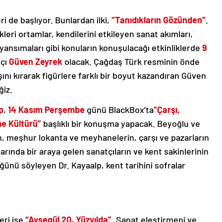
ri de başlıyor. Bunlardan ilki,
“Tanıdıkların Gözünden”
.
kleri ortamlar, kendilerini etkileyen sanat akımları,
 yansımaları gibi konuların konuşulacağı etkinliklerde
9
tçı
Güven Zeyrek
olacak. Çağdaş Türk resminin önde
şını kırarak figürlere farklı bir boyut kazandıran Güven
ğiz.
p
,
14 Kasım Perşembe
günü BlackBox’ta
“Çarşı,
e Kültürü”
başlıklı bir konuşma yapacak. Beyoğlu ve
, meşhur lokanta ve meyhanelerin, çarşı ve pazarların
rında bir araya gelen sanatçıların ve kent sakinlerinin
ğünü söyleyen Dr. Kayaalp, kent tarihini sofralar
eri ise
“Ayşegül 20. Yüzyılda”
. Sanat eleştirmeni ve