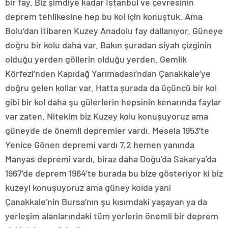
bir fay. Biz şimdiye kadar İstanbul ve çevresinin
deprem tehlikesine hep bu kol için konuştuk. Ama
Bolu‘dan itibaren Kuzey Anadolu fay dallanıyor. Güneye
doğru bir kolu daha var. Bakın şuradan siyah çizginin
olduğu yerden göllerin olduğu yerden. Gemlik
Körfezi’nden Kapıdağ Yarımadası’ndan Çanakkale’ye
doğru gelen kollar var. Hatta şurada da üçüncü bir kol
gibi bir kol daha şu gülerlerin hepsinin kenarında faylar
var zaten. Nitekim biz Kuzey kolu konuşuyoruz ama
güneyde de önemli depremler vardı. Mesela 1953’te
Yenice Gönen depremi vardı 7,2 hemen yanında
Manyas depremi vardı, biraz daha Doğu’da Sakarya’da
1967’de deprem 1964’te burada bu bize gösteriyor ki biz
kuzeyi konuşuyoruz ama güney kolda yani
Çanakkale’nin Bursa’nın şu kısımdaki yaşayan ya da
yerleşim alanlarındaki tüm yerlerin önemli bir deprem