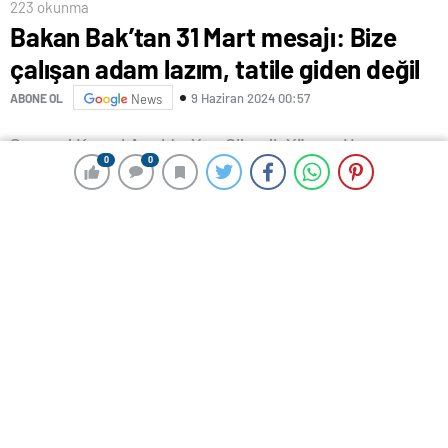
223 okunma
Bakan Bak’tan 31 Mart mesajı: Bize
çalışan adam lazım, tatile giden değil
9 Haziran 2024 00:57
ABONE OL
News
0
0
0
0
Sarıgazi Kemal Ayyıldız Yarı Olimpik Yüzme Havuzu,
Sancaktepe’de açıldı. Yüzme havuzuna Sancaktepe
Eski Belediye Başkan Yardımcısı Kemal Ayyıldız’ın adı