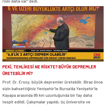
riski daha var” dedi.
PEKİ, TEHLİKESİ NE RİSKTE? BÜYÜK DEPREMLER
ÜRETEBİLİR Mİ?
Prof. Dr. Ersoy, büyük depremler üretebilir. Biraz önce
sizin bahsettiğiniz Yenişehir’le Bursa’da Yenişehir‘le
Kayapa arasında 95 km uzunluğunda bir fay daha
tespit edildi. Çalışmalar yapıldı, üç üniversite ve