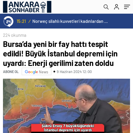
gerilimi zaten doldu
15:21
/
Norweç silahlı kuvvetleri kadınlardan oluşan özel kuvvetler eğitimlerini başlattı.
224 okunma
Bursa’da yeni bir fay hattı tespit
edildi! Büyük İstanbul depremi için
uyardı: Enerji gerilimi zaten doldu
9 Haziran 2024 12:00
ABONE OL
News