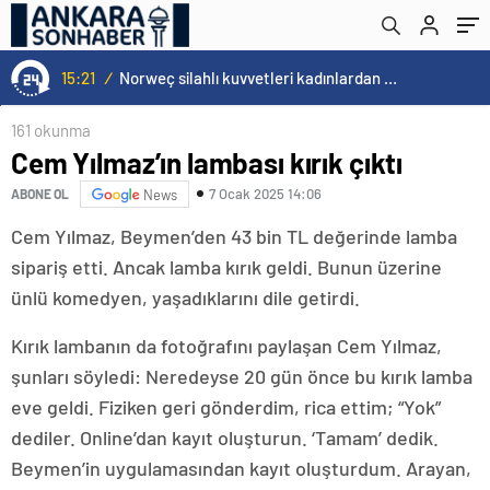
15:21
/
Norweç silahlı kuvvetleri kadınlardan oluşan özel kuvvetler eğitimlerini başlattı.
161 okunma
Cem Yılmaz’ın lambası kırık çıktı
7 Ocak 2025 14:06
ABONE OL
News
Cem Yılmaz, Beymen’den 43 bin TL değerinde lamba
sipariş etti. Ancak lamba kırık geldi. Bunun üzerine
ünlü komedyen, yaşadıklarını dile getirdi.
Kırık lambanın da fotoğrafını paylaşan Cem Yılmaz,
şunları söyledi: Neredeyse 20 gün önce bu kırık lamba
eve geldi. Fiziken geri gönderdim, rica ettim; “Yok”
dediler. Online’dan kayıt oluşturun. ‘Tamam’ dedik.
Beymen’in uygulamasından kayıt oluşturdum. Arayan,