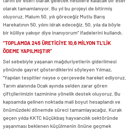
tarihi bir eseri olarak gelecek nesillere kalacak bir eser
olarak tamamlanıyor. Bu yıl bu projeyi de bitirmiş
oluyoruz. Malum 50. yılı göreceğiz Mutlu Barış
Harekatının 50. yılını idrak edeceğiz. 50. yıla da böyle
bir külliye yakışır diye inanıyorum” ifadelerini kullandı.
“TOPLAMDA 245 ÜRETİCİYE 10,6 MİLYON TL’LİK
ÖDEME YAPILMIŞTIR”
Sel sebebiyle yaşanan mağduriyetlerin giderilmesi
yönünde gayret gösterdiklerini söyleyen Yılmaz,
“Yapılan tespitler neyse o çerçevede hareket ediyoruz.
Tarım alanında Ocak ayında selden zarar gören
çiftçilerimizin tazminine yönelik destek oluyoruz. Bu
kapsamda gelinen noktada mali boyut hesaplandı ve
önümüzdeki dönemde süreci tamamlayacağız. Kurak
geçen yılda KKTC küçükbaş hayvancılık sektöründe
yaşanması beklenen küçülmenin önüne geçmek