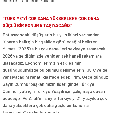
elbette” ifadelerini kullandı.
“TÜRKİYE’Yİ ÇOK DAHA YÜKSEKLERE ÇOK DAHA
GÜÇLÜ BİR KONUMA TAŞIYACAĞIZ”
Enflasyondaki düşüşlerin bu yılın ikinci yarısından
itibaren belirgin bir şekilde görüleceğini belirten
Yılmaz, “2025’te bu çok daha ileri seviyeye taşınacak.
2026’ya geldiğimizde yeniden tek haneli rakamlara
ulaşacağız. Ekonomilerimizin etkileşimini
düşündüğümüzde bu olumlu gelişmelerin KKTC’ye de
yansıyacağını rahatlıkla ifade edebilirim. Gece gündüz
Sayın Cumhurbaşkanımızın liderliğinde Türkiye
Cumhuriyeti için Türkiye Yüzyılı için çalışmaya devam
edeceğiz. Ve Allah’ın izniyle Türkiye’yi 21. yüzyılda çok
daha yükseklere çok daha güçlü bir konuma
taşıyacağız” şeklinde konuştu.