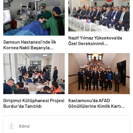
Nazif Yılmaz Yüksekova’da
Samsun Hastanesi’nde İlk
Özel Gereksinimli
Kornea Nakli Başarıyla
Öğrencilerle Buluştu
Gerçekleşti
Girişimci Kütüphanesi Projesi
Kastamonu’da AFAD
Burdur’da Tanıtıldı
Gönüllülerine Kimlik Kartı
Töreni