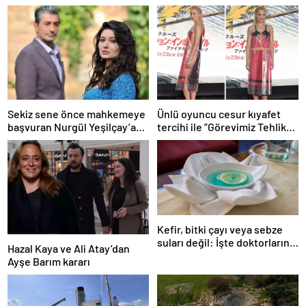
Sekiz sene önce mahkemeye
Ünlü oyuncu cesur kıyafet
başvuran Nurgül Yeşilçay’a
tercihi ile ”Görevimiz Tehlike”
sevindiren haber
galasına damga vurdu
Kefir, bitki çayı veya sebze
suları değil: İşte doktorların
Hazal Kaya ve Ali Atay’dan
önerdiği en sağlıklı içecek
Ayşe Barım kararı