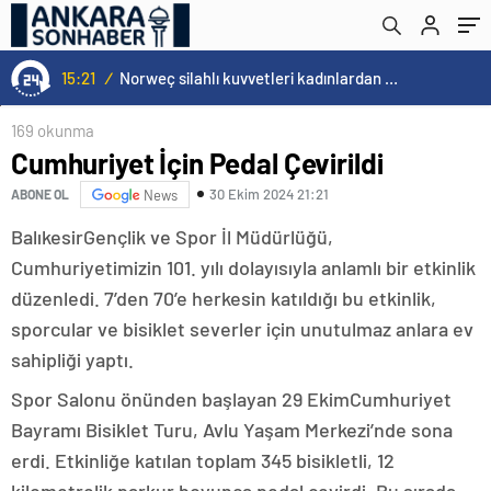
15:21
/
Norweç silahlı kuvvetleri kadınlardan oluşan özel kuvvetler eğitimlerini başlattı.
169 okunma
Cumhuriyet İçin Pedal Çevirildi
30 Ekim 2024 21:21
ABONE OL
News
BalıkesirGençlik ve Spor İl Müdürlüğü,
Cumhuriyetimizin 101. yılı dolayısıyla anlamlı bir etkinlik
düzenledi. 7’den 70’e herkesin katıldığı bu etkinlik,
sporcular ve bisiklet severler için unutulmaz anlara ev
sahipliği yaptı.
Spor Salonu önünden başlayan 29 EkimCumhuriyet
Bayramı Bisiklet Turu, Avlu Yaşam Merkezi’nde sona
erdi. Etkinliğe katılan toplam 345 bisikletli, 12
kilometrelik parkur boyunca pedal çevirdi. Bu sırada