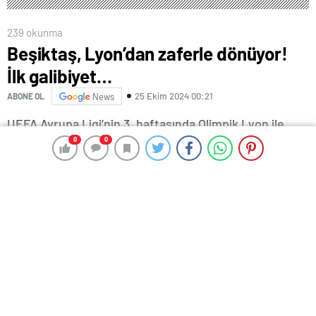
239 okunma
Beşiktaş, Lyon’dan zaferle dönüyor!
İlk galibiyet…
25 Ekim 2024 00:21
ABONE OL
News
UEFA Avrupa Ligi’nin 3. haftasında Olimpik Lyon ile
Beşiktaş karşı karşıya geldi. Groupama Stadyumu’nda
0
0
0
0
oynanan mücadeleyi Siyah Beyazlılar 1-0 kazandı.