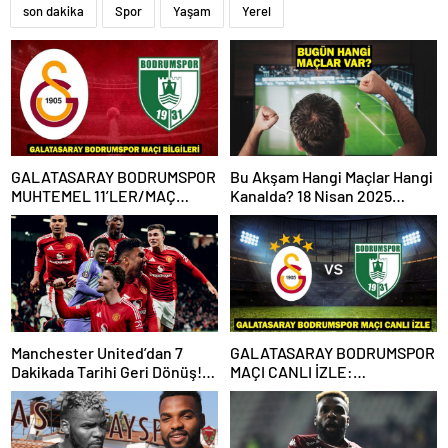
son dakika
Spor
Yaşam
Yerel
GALATASARAY BODRUMSPOR
Bu Akşam Hangi Maçlar Hangi
MUHTEMEL 11’LER/MAÇ
Kanalda? 18 Nisan 2025
KADROSU! Galatasaray
Günün Karşılaşmaları
Bodrumspor maçı hangi
kanalda, saat kaçta?
Manchester United’dan 7
GALATASARAY BODRUMSPOR
Dakikada Tarihi Geri Dönüş!
MAÇI CANLI İZLE:
UEFA Avrupa Ligi’nde Yarı
Galatasaray Bodrumspor
Finalde
maçı şifresiz mi?