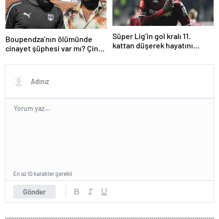
Süper Lig’in gol kralı 11.
Boupendza’nın ölümünde
kattan düşerek hayatını
cinayet şüphesi var mı? Çin
kaybetti!
polisinden net açıklama
En az 10 karakter gerekli
Gönder