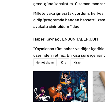
gece-gündüz çalıştım. O zaman manken
Millete yaka iğnesi takıyordum, herke
gidip ‘programda benden bahsetti, zam
avukata sinir oldum.” dedi.
Haber Kaynak : ENSONHABER.COM
“Yayınlanan tüm haber ve diğer içerikler i
üzerinden iletiniz. En kısa süre içerisin
demet akalın
Kira
Kiracı