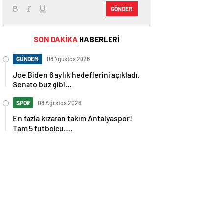
GÖNDER
SON DAKİKA
HABERLERİ
GÜNDEM
08 Ağustos 2026
Joe Biden 6 aylık hedeflerini açıkladı.
Senato buz gibi…
SPOR
08 Ağustos 2026
En fazla kızaran takım Antalyaspor!
Tam 5 futbolcu….
GÜNDEM
08 Ağustos 2026
Norweç silahlı kuvvetleri kadınlardan
oluşan özel kuvvetler eğitimlerini
başlattı.
SPOR
08 Ağustos 2026
Cristiano Ronaldo’nun akıllara zarar
tüm kariyerinin istatistiğini çıkardık !