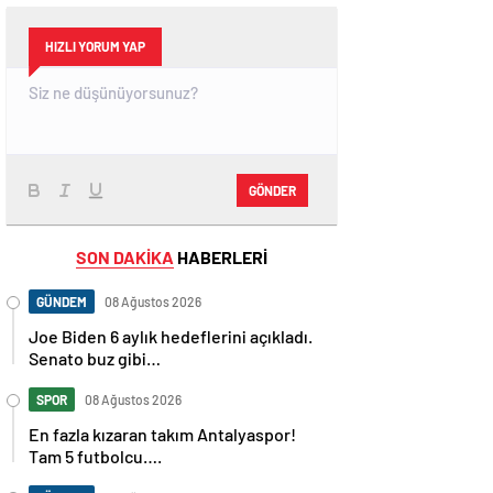
HIZLI YORUM YAP
GÖNDER
SON DAKİKA
HABERLERİ
GÜNDEM
08 Ağustos 2026
Joe Biden 6 aylık hedeflerini açıkladı.
Senato buz gibi…
SPOR
08 Ağustos 2026
En fazla kızaran takım Antalyaspor!
Tam 5 futbolcu….