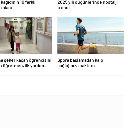
kağıdının 10 farklı
2025 yılı düğünlerinde nostalji
m alanı
trendi
a şeker kaçan öğrencisini
Spora başlamadan kalp
n öğretmen, ilk yardım
sağlığınıza baktırın
ne dikkati çekti