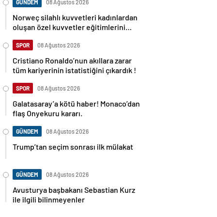
GÜNDEM
08 Ağustos 2026
Norweç silahlı kuvvetleri kadınlardan
oluşan özel kuvvetler eğitimlerini
başlattı.
SPOR
08 Ağustos 2026
Cristiano Ronaldo’nun akıllara zarar
tüm kariyerinin istatistiğini çıkardık !
SPOR
08 Ağustos 2026
Galatasaray’a kötü haber! Monaco’dan
flaş Onyekuru kararı.
GÜNDEM
08 Ağustos 2026
Trump’tan seçim sonrası ilk mülakat
GÜNDEM
08 Ağustos 2026
Avusturya başbakanı Sebastian Kurz
ile ilgili bilinmeyenler