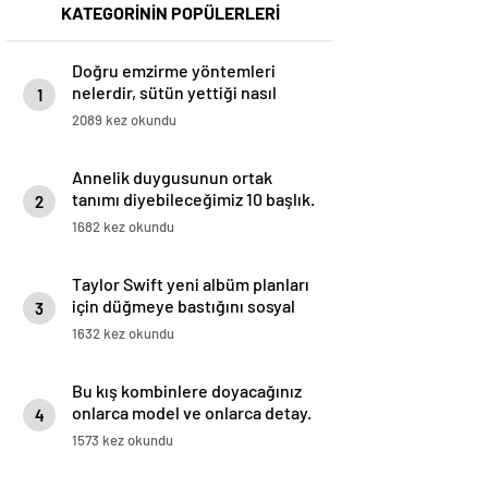
KATEGORİNİN POPÜLERLERİ
Doğru emzirme yöntemleri
nelerdir, sütün yettiği nasıl
1
anlaşılır?
2089 kez okundu
Annelik duygusunun ortak
tanımı diyebileceğimiz 10 başlık.
2
1682 kez okundu
Taylor Swift yeni albüm planları
için düğmeye bastığını sosyal
3
medyadan duyurdu!
1632 kez okundu
Bu kış kombinlere doyacağınız
onlarca model ve onlarca detay.
4
1573 kez okundu