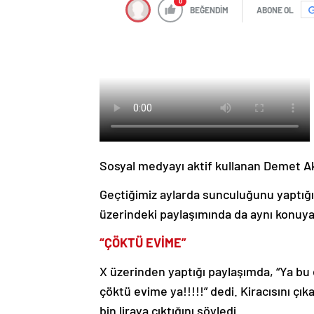
0
BEĞENDİM
ABONE OL
Sosyal medyayı aktif kullanan Demet Akal
Geçtiğimiz aylarda sunculuğunu yaptığı 
üzerindeki paylaşımında da aynı konuya
“ÇÖKTÜ EVİME”
X üzerinden yaptığı paylaşımda, “Ya bu
çöktü evime ya!!!!!” dedi. Kiracısını ç
bin liraya çıktığını söyledi.