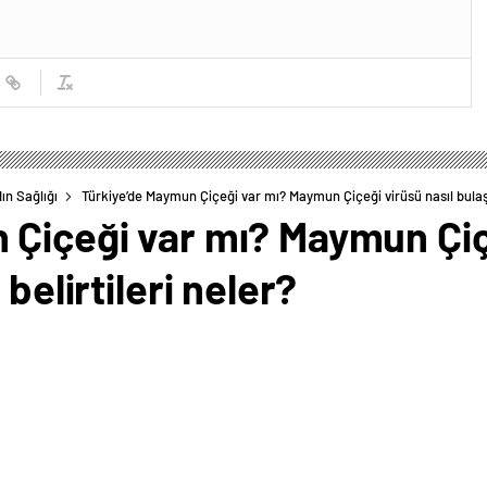
ın Sağlığı
Türkiye’de Maymun Çiçeği var mı? Maymun Çiçeği virüsü nasıl bulaşır
 Çiçeği var mı? Maymun Çiçe
belirtileri neler?