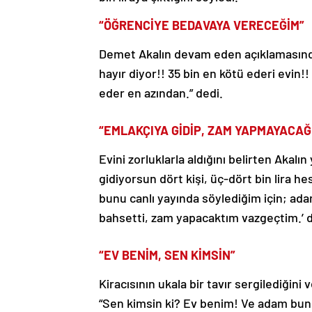
“ÖĞRENCİYE BEDAVAYA VERECEĞİM”
Demet Akalın devam eden açıklamasında 
hayır diyor!! 35 bin en kötü ederi evin!
eder en azından.” dedi.
“EMLAKÇIYA GİDİP, ZAM YAPMAYACAĞ
Evini zorluklarla aldığını belirten Akalın
gidiyorsun dört kişi, üç-dört bin lira h
bunu canlı yayında söylediğim için; ad
bahsetti, zam yapacaktım vazgeçtim.’ d
“EV BENİM, SEN KİMSİN”
Kiracısının ukala bir tavır sergilediğin
“Sen kimsin ki? Ev benim! Ve adam bunu 