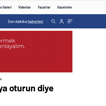
o Galeri
Videolar
Yazarlar
Gazeteler
14:57
Son dakika
/
haberleri
ık
ya oturun diye