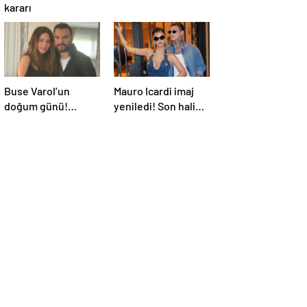
kararı
Buse Varol’un
Mauro Icardi imaj
doğum günü!
yeniledi! Son hali
Alişan’dan eşine
sosyal medyada
romantik kutlama
gündem oldu
geldi