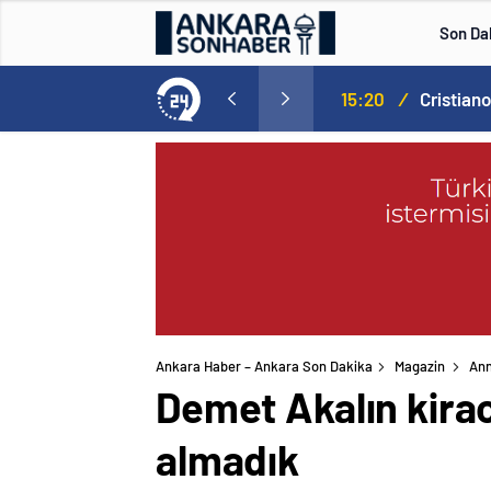
Son Da
Norweç silahlı kuvvetleri kadınlardan oluşan özel kuvvetler eğitimlerini başlattı.
15:20
/
Ankara Haber – Ankara Son Dakika
Magazin
An
Demet Akalın kirac
almadık