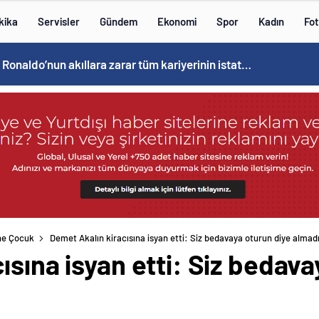
kika
Servisler
Gündem
Ekonomi
Spor
Kadın
Fot
Cristiano Ronaldo’nun akıllara zarar tüm kariyerinin istatistiğini çıkardık !
ne Çocuk
Demet Akalın kiracısına isyan etti: Siz bedavaya oturun diye almad
ısına isyan etti: Siz bedava