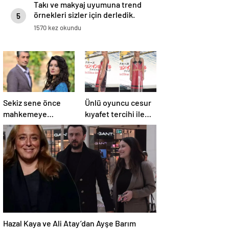
Takı ve makyaj uyumuna trend
örnekleri sizler için derledik.
5
1570 kez okundu
Sekiz sene önce
Ünlü oyuncu cesur
mahkemeye
kıyafet tercihi ile
başvuran Nurgül
”Görevimiz Tehlike”
Yeşilçay’a
galasına damga
sevindiren haber
vurdu
Hazal Kaya ve Ali Atay’dan Ayşe Barım