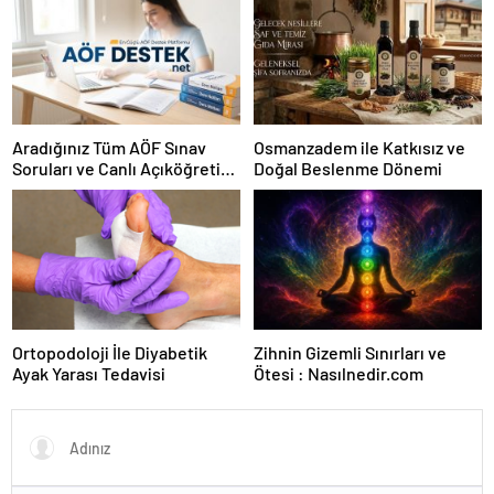
Aradığınız Tüm AÖF Sınav
Osmanzadem ile Katkısız ve
Soruları ve Canlı Açıköğretim
Doğal Beslenme Dönemi
Forumu Burada
Ortopodoloji İle Diyabetik
Zihnin Gizemli Sınırları ve
Ayak Yarası Tedavisi
Ötesi : Nasılnedir.com