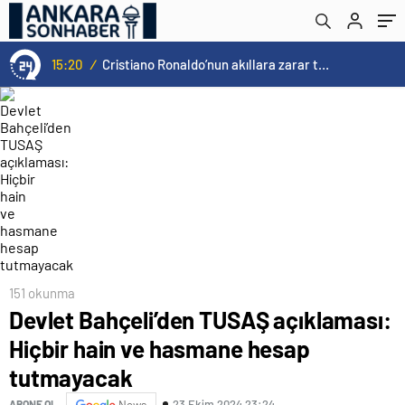
15:20
/
Cristiano Ronaldo’nun akıllara zarar tüm kariyerinin istatistiğini çıkardık !
151 okunma
Devlet Bahçeli’den TUSAŞ açıklaması:
Hiçbir hain ve hasmane hesap
tutmayacak
23 Ekim 2024 23:24
ABONE OL
News