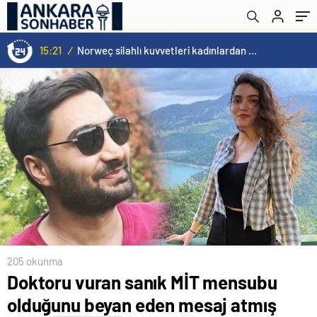
15:21
/
Norweç silahlı kuvvetleri kadınlardan oluşan özel kuvvetler eğitimlerini başlattı.
205 okunma
Doktoru vuran sanık MİT mensubu
olduğunu beyan eden mesaj atmış