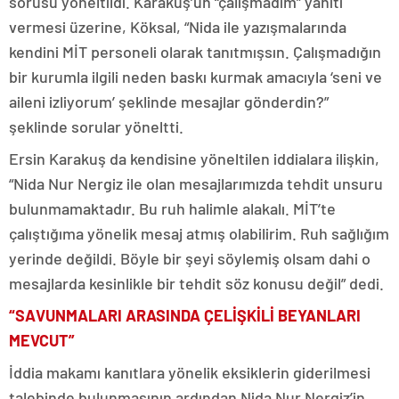
sorusu yöneltildi. Karakuş’un “çalışmadım” yanıtı
vermesi üzerine, Köksal, “Nida ile yazışmalarında
kendini MİT personeli olarak tanıtmışsın. Çalışmadığın
bir kurumla ilgili neden baskı kurmak amacıyla ‘seni ve
aileni izliyorum’ şeklinde mesajlar gönderdin?”
şeklinde sorular yöneltti.
Ersin Karakuş da kendisine yöneltilen iddialara ilişkin,
“Nida Nur Nergiz ile olan mesajlarımızda tehdit unsuru
bulunmamaktadır. Bu ruh halimle alakalı. MİT’te
çalıştığıma yönelik mesaj atmış olabilirim. Ruh sağlığım
yerinde değildi. Böyle bir şeyi söylemiş olsam dahi o
mesajlarda kesinlikle bir tehdit söz konusu değil” dedi.
“SAVUNMALARI ARASINDA ÇELİŞKİLİ BEYANLARI
MEVCUT”
İddia makamı kanıtlara yönelik eksiklerin giderilmesi
talebinde bulunmasının ardından Nida Nur Nergiz’in