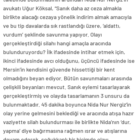
avukatı Uğur Köksal, “Sanık daha az ceza almakla
birlikte alacağı cezaya yönelik indirim almak amacıyla
ve bu tip davalarda sık rastlandığı üzere, ‘aldattı,
vurdum’ şeklinde savunma yapıyor. Olayı
gerçekleştirdiği silahı hangi amaçla aracında
bulunduruyordu? İlk ifadesinde intihar etmek için,
ikinci ifadesinde avcı olduğunu, üçüncü ifadesinde ise
Mersin’in kendisini güvende hissettiği bir kent
olmadığını beyan ediyor. Bütün savunmaları arasında
çelişkili beyanları mevcut. Sanık eylemi tasarlayarak
gerçekleştirmiş ve olayda tasarlamanın 3 unsuru da
bulunmaktadır. 45 dakika boyunca Nida Nur Nergiz’in
olay yerine gelmesini beklediği ve aracında atışa hazır
vaziyette silah bulundurması ile birlikte Nida’nın ‘dur,
yapma’ diye bağırmasına rağmen ısrar ve atışlarına
devam ederek, soğukkanlı bir biçimde olayı