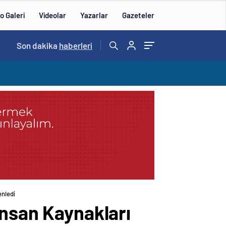
o Galeri
Videolar
Yazarlar
Gazeteler
15:20
Son dakika
/
haberleri
enledi
İnsan Kaynakları