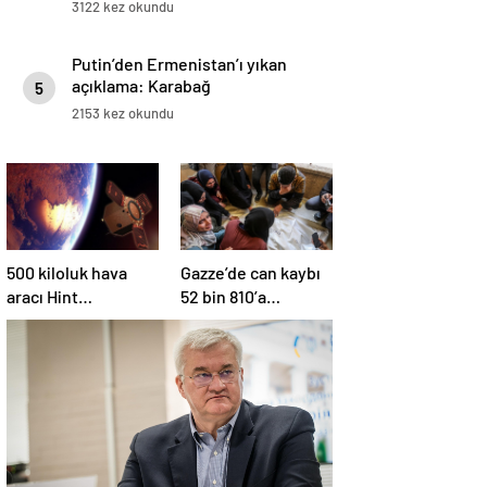
3122 kez okundu
Putin’den Ermenistan’ı yıkan
açıklama: Karabağ
5
Azerbaycan’ın ayrılmaz bir
2153 kez okundu
parçasıdır!
500 kiloluk hava
Gazze’de can kaybı
aracı Hint
52 bin 810’a
Okyanusu’na düştü
yükseldi