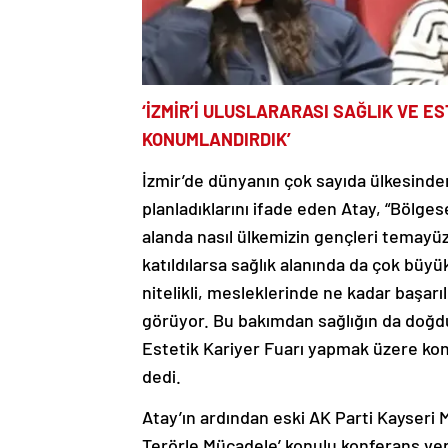
‘İZMİR’İ ULUSLARARASI SAĞLIK VE E
KONUMLANDIRDIK’
İzmir’de dünyanın çok sayıda ülkesinden
planladıklarını ifade eden Atay, “Bölg
alanda nasıl ülkemizin gençleri temayüz
katıldılarsa sağlık alanında da çok büyük
nitelikli, mesleklerinde ne kadar başarı
görüyor. Bu bakımdan sağlığın da doğduğ
Estetik Kariyer Fuarı yapmak üzere kon
dedi.
Atay’ın ardından eski AK Parti Kayseri Mi
Terörle Mücadele’ konulu konferans ve