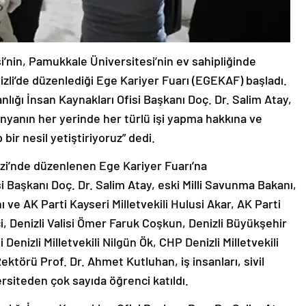
’nin, Pamukkale Üniversitesi’nin ev sahipliğinde
izli’de düzenlediği Ege Kariyer Fuarı (EGEKAF) başladı.
ığı İnsan Kaynakları Ofisi Başkanı Doç. Dr. Salim Atay,
Dünyanın her yerinde her türlü işi yapma hakkına ve
 bir nesil yetiştiriyoruz” dedi.
zi’nde düzenlenen Ege Kariyer Fuarı’na
 Başkanı Doç. Dr. Salim Atay, eski Milli Savunma Bakanı,
e AK Parti Kayseri Milletvekili Hulusi Akar, AK Parti
, Denizli Valisi Ömer Faruk Coşkun, Denizli Büyükşehir
enizli Milletvekili Nilgün Ök, CHP Denizli Milletvekili
ktörü Prof. Dr. Ahmet Kutluhan, iş insanları, sivil
ersiteden çok sayıda öğrenci katıldı.