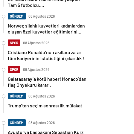
Tam 5 futbolcu….
GÜNDEM
08 Ağustos 2026
Norweç silahlı kuvvetleri kadınlardan
oluşan özel kuvvetler eğitimlerini
başlattı.
SPOR
08 Ağustos 2026
Cristiano Ronaldo’nun akıllara zarar
tüm kariyerinin istatistiğini çıkardık !
SPOR
08 Ağustos 2026
Galatasaray’a kötü haber! Monaco’dan
flaş Onyekuru kararı.
GÜNDEM
08 Ağustos 2026
Trump’tan seçim sonrası ilk mülakat
GÜNDEM
08 Ağustos 2026
Avusturya başbakanı Sebastian Kurz