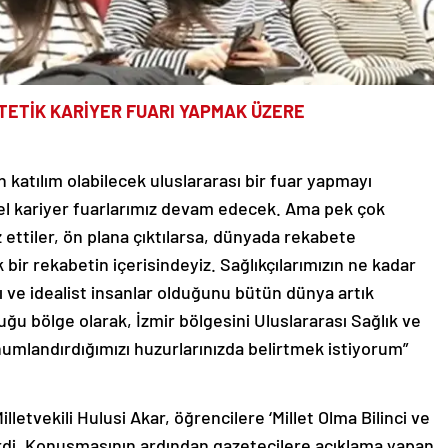
STETİK KARİYER FUARI YAPMAK ÜZERE
 katılım olabilecek uluslararası bir fuar yapmayı
esel kariyer fuarlarımız devam edecek. Ama pek çok
 ettiler, ön plana çıktılarsa, dünyada rekabete
 bir rekabetin içerisindeyiz. Sağlıkçılarımızın ne kadar
lı ve idealist insanlar olduğunu bütün dünya artık
u bölge olarak, İzmir bölgesini Uluslararası Sağlık ve
umlandırdığımızı huzurlarınızda belirtmek istiyorum”
lletvekili Hulusi Akar, öğrencilere ‘Millet Olma Bilinci ve
rdi. Konuşmasının ardından gazetecilere açıklama yapan