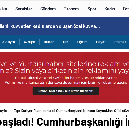
kika
Servisler
Gündem
Ekonomi
Spor
Kadın
Fot
Norweç silahlı kuvvetleri kadınlardan oluşan özel kuvvetler eğitimlerini başlattı.
3.Sayfa
Avrupa
Bülten
Din
Eğitim
Hayat
Politika
ayfa
Ege Kariyer Fuarı başladı! Cumhurbaşkanlığı İnsan Kaynakları Ofisi düz
başladı! Cumhurbaşkanlığı 