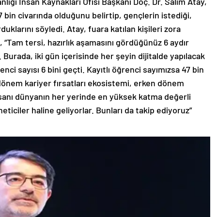
ığı İnsan Kaynakları Ofisi Başkanı Doç. Dr. Salim Atay,
7 bin civarında olduğunu belirtip, gençlerin istediği,
duklarını söyledi. Atay, fuara katılan kişileri zora
p, “Tam tersi, hazırlık aşamasını gördüğünüz 6 aydır
 Burada, iki gün içerisinde her şeyin dijitalde yapılacak
enci sayısı 6 bini geçti. Kayıtlı öğrenci sayımızsa 47 bin
 dönem kariyer fırsatları ekosistemi, erken dönem
insanı dünyanın her yerinde en yüksek katma değerli
eticiler haline geliyorlar. Bunları da takip ediyoruz”