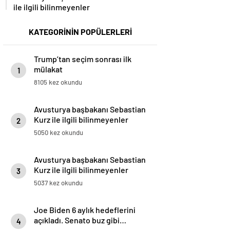
ile ilgili bilinmeyenler
KATEGORİNİN POPÜLERLERİ
Trump’tan seçim sonrası ilk
mülakat
1
8105 kez okundu
Avusturya başbakanı Sebastian
Kurz ile ilgili bilinmeyenler
2
5050 kez okundu
Avusturya başbakanı Sebastian
Kurz ile ilgili bilinmeyenler
3
5037 kez okundu
Joe Biden 6 aylık hedeflerini
açıkladı. Senato buz gibi…
4