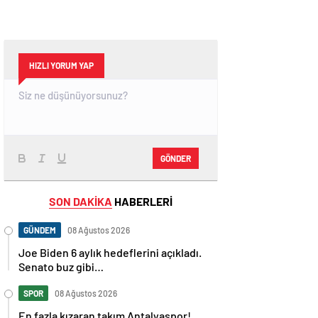
HIZLI YORUM YAP
GÖNDER
SON DAKİKA
HABERLERİ
GÜNDEM
08 Ağustos 2026
Joe Biden 6 aylık hedeflerini açıkladı.
Senato buz gibi…
SPOR
08 Ağustos 2026
En fazla kızaran takım Antalyaspor!