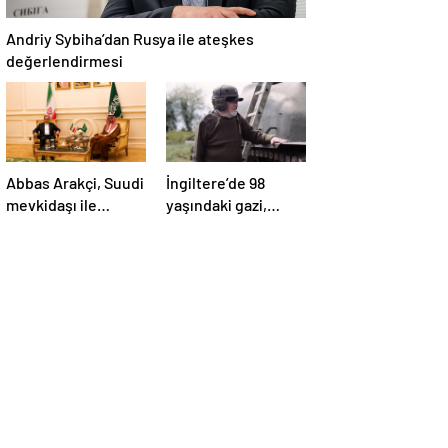
Andriy Sybiha’dan Rusya ile ateşkes
değerlendirmesi
Abbas Arakçi, Suudi
İngiltere’de 98
mevkidaşı ile
yaşındaki gazi,
görüştü
savaş tankıyla
Tesla’yı ezdi