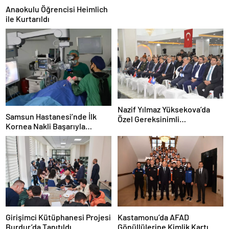
Anaokulu Öğrencisi Heimlich
ile Kurtarıldı
Nazif Yılmaz Yüksekova’da
Samsun Hastanesi’nde İlk
Özel Gereksinimli
Kornea Nakli Başarıyla
Öğrencilerle Buluştu
Gerçekleşti
Girişimci Kütüphanesi Projesi
Kastamonu’da AFAD
Burdur’da Tanıtıldı
Gönüllülerine Kimlik Kartı