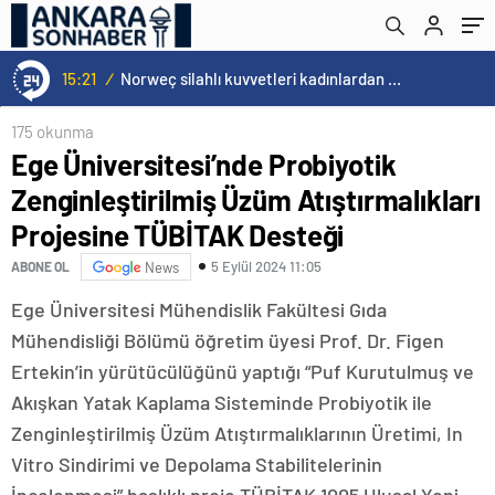
Projesine TÜBİTAK Desteği
15:21
/
Norweç silahlı kuvvetleri kadınlardan oluşan özel kuvvetler eğitimlerini başlattı.
175 okunma
Ege Üniversitesi’nde Probiyotik
Zenginleştirilmiş Üzüm Atıştırmalıkları
Projesine TÜBİTAK Desteği
5 Eylül 2024 11:05
ABONE OL
News
Ege Üniversitesi Mühendislik Fakültesi Gıda
Mühendisliği Bölümü öğretim üyesi Prof. Dr. Figen
Ertekin’in yürütücülüğünü yaptığı “Puf Kurutulmuş ve
Akışkan Yatak Kaplama Sisteminde Probiyotik ile
Zenginleştirilmiş Üzüm Atıştırmalıklarının Üretimi, In
Vitro Sindirimi ve Depolama Stabilitelerinin
İncelenmesi” başlıklı proje TÜBİTAK 1005 Ulusal Yeni