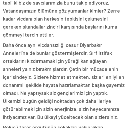
tabii ki biz de savcılarımızla bunu takip ediyoruz.
Vatandaşımızın ölümüne göz yumanlar kimler? Zerre
kadar vicdanı olan herkesin tepkisini çekmesini
gereken skandallar zinciri karşısında başlarını kuma
gömmeyi tercih ettiler.
Daha önce aynı vicdansızlığı cesur Diyarbakır
Anneleri’ne de bunlar göstermişlerdir. Sırf ittifak
ortaklarını kızdırmamak için yüreği kan ağlayan
anneleri yalnız bırakmışlardır. Çetin bir mücadelenin
içerisindeyiz. Sizlere hizmet etmekten, sizleri en iyi en
donanımlı şekilde hayata hazırlamaktan başka gayemiz
olmadı. Ne yaptıysak siz gençlerimiz için yaptık.
Ülkemizi bugün geldiği noktadan çok daha ileriye
götürebilmek için sizin enerjinize, sizin heyecanınıza
ihtiyacımız var. Bu ülkeyi yüceltecek olan sizlersiniz.
Bölücü terör örgütünün sokakları yakıp yıkan