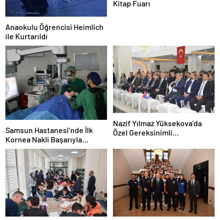
Kitap Fuarı
Anaokulu Öğrencisi Heimlich
ile Kurtarıldı
Nazif Yılmaz Yüksekova’da
Samsun Hastanesi’nde İlk
Özel Gereksinimli
Kornea Nakli Başarıyla
Öğrencilerle Buluştu
Gerçekleşti