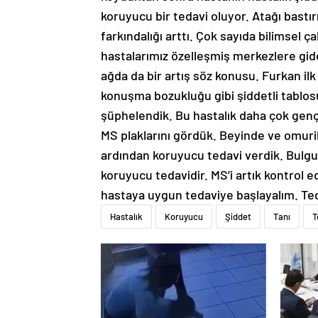
koruyucu bir tedavi oluyor. Atağı bastır
farkındalığı arttı. Çok sayıda bilimsel 
hastalarımız özelleşmiş merkezlere gider
ağda da bir artış söz konusu. Furkan ilk
konuşma bozukluğu gibi şiddetli tablos
şüphelendik. Bu hastalık daha çok genç
MS plaklarını gördük. Beyinde ve omurili
ardından koruyucu tedavi verdik. Bulgula
koruyucu tedavidir. MS’i artık kontrol e
hastaya uygun tedaviye başlayalım. Ted
Hastalık
Koruyucu
Şiddet
Tanı
T