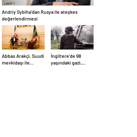
Andriy Sybiha’dan Rusya ile ateşkes
değerlendirmesi
Abbas Arakçi, Suudi
İngiltere’de 98
mevkidaşı ile
yaşındaki gazi,
görüştü
savaş tankıyla
Tesla’yı ezdi