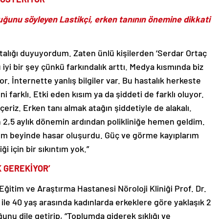
 olduğunu söyleyen Lastikçi, erken tanının önemine dikkati
talığı duyuyordum. Zaten ünlü kişilerden ‘Serdar Ortaç
u iyi bir şey çünkü farkındalık arttı. Medya kısmında biz
yor. İnternette yanlış bilgiler var. Bu hastalık herkeste
i farklı. Etki eden kısım ya da şiddeti de farklı oluyor.
eriz. Erken tanı almak atağın şiddetiyle de alakalı.
n 2,5 aylık dönemin ardından polikliniğe hemen geldim.
dım beyinde hasar oluşurdu. Güç ve görme kayıplarım
i için bir sıkıntım yok.”
 GEREKİYOR’
Eğitim ve Araştırma Hastanesi Nöroloji Kliniği Prof. Dr.
le 40 yaş arasında kadınlarda erkeklere göre yaklaşık 2
ğunu dile getirip, “Toplumda giderek sıklığı ve