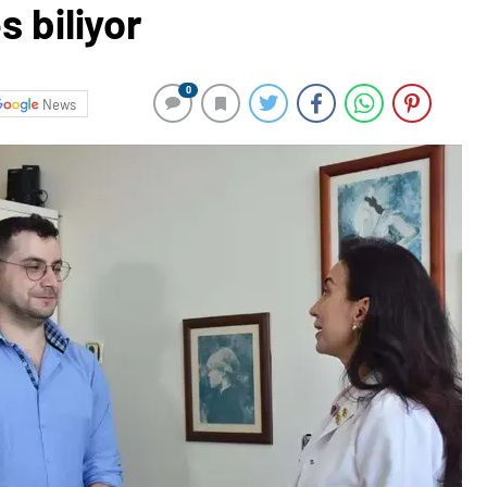
s biliyor
0
News