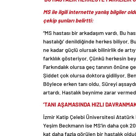
MS ile ilgili internette yanlış bilgiler
çekip şunları belirtti:
“MS hastası bir arkadaşım vardı. Bu has
hastalığı’ denildiğinde herkes biliyor. B
ne kadar güçlü olursak bilinirlik de artı
farklılık gösteriyor. Çünkü herkesin beyn
Farkındalık olursa geç tanının önüne geç
Şiddet çok olursa doktora gidiliyor. Be
Böylece erken tanı oldu. Süreyi aşsay
artardı. Hastalık beynime zarar vermediğ
‘TANI AŞAMASINDA HIZLI DAVRANMAK
İzmir Katip Çelebi Üniversitesi Atatürk 
Yeşim Beckmann ise MS’in daha çok 20 i
kat daha fazla görülen bir hastalık oldu