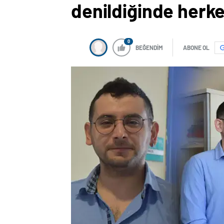
denildiğinde herke
0
BEĞENDİM
ABONE OL