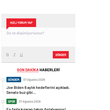
HIZLI YORUM YAP
GÖNDER
SON DAKİKA
HABERLERİ
GÜNDEM
07 Ağustos 2026
Joe Biden 6 aylık hedeflerini açıkladı.
Senato buz gibi…
SPOR
07 Ağustos 2026
En fazla kızaran takım Antalyaspor!