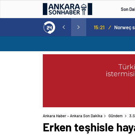
Son Da
aspor! Tam 5 futbolcu….
15:21
/
Ankara Haber – Ankara Son Dakika
Gündem
3.S
Erken teşhisle hay