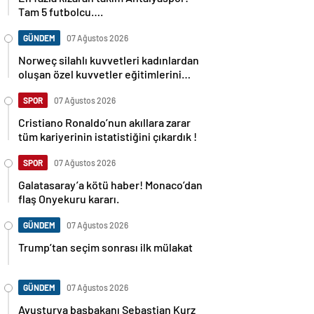
Tam 5 futbolcu….
GÜNDEM
07 Ağustos 2026
Norweç silahlı kuvvetleri kadınlardan
oluşan özel kuvvetler eğitimlerini
başlattı.
SPOR
07 Ağustos 2026
Cristiano Ronaldo’nun akıllara zarar
tüm kariyerinin istatistiğini çıkardık !
SPOR
07 Ağustos 2026
Galatasaray’a kötü haber! Monaco’dan
flaş Onyekuru kararı.
GÜNDEM
07 Ağustos 2026
Trump’tan seçim sonrası ilk mülakat
GÜNDEM
07 Ağustos 2026
Avusturya başbakanı Sebastian Kurz