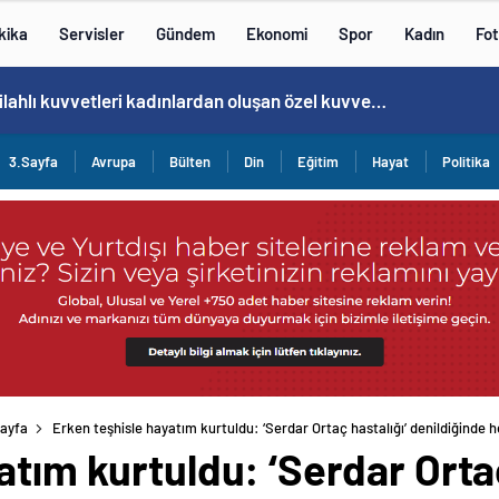
kika
Servisler
Gündem
Ekonomi
Spor
Kadın
Fot
Norweç silahlı kuvvetleri kadınlardan oluşan özel kuvvetler eğitimlerini başlattı.
3.Sayfa
Avrupa
Bülten
Din
Eğitim
Hayat
Politika
ayfa
Erken teşhisle hayatım kurtuldu: ‘Serdar Ortaç hastalığı’ denildiğinde h
atım kurtuldu: ‘Serdar Ortaç