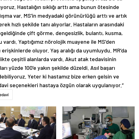
ıyoruz. Hastalığın sıklığı arttı ama bunun ötesinde
çalışma var. MS’in medyadaki görünürlüğü arttı ve artık
ek hızlı şekilde tanı alıyorlar. Hastaların arasındaki
 geldiğinde çift görme, dengesizlik, bulantı, kusma,
u vardı. Yaptığımız nörolojik muayene ile MS’den
 erişkinlerde oluyor. Yaş aralığı da uyumluydu. MR’da
kte çeşitli alanlarda vardı. Akut atak tedavisinin
rı yüzde 100’e yakın şekilde düzeldi. Asıl başarı
debiliyoruz. Yeter ki hastamız bize erken gelsin ve
avi seçenekleri hastaya özgün olarak uygulanıyor.”
edavi