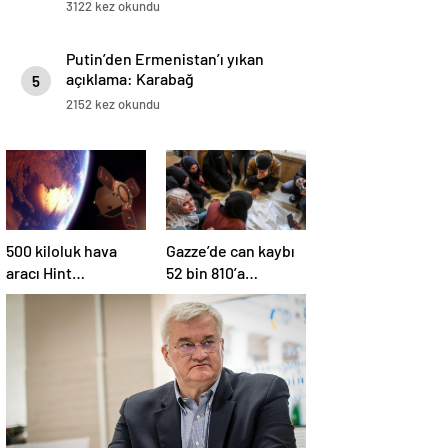
3122 kez okundu
Putin’den Ermenistan’ı yıkan
açıklama: Karabağ
5
Azerbaycan’ın ayrılmaz bir
2152 kez okundu
parçasıdır!
500 kiloluk hava
Gazze’de can kaybı
aracı Hint
52 bin 810’a
Okyanusu’na düştü
yükseldi