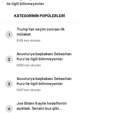
ile ilgili bilinmeyenler
KATEGORİNİN POPÜLERLERİ
Trump’tan seçim sonrası ilk
mülakat
1
8105 kez okundu
Avusturya başbakanı Sebastian
Kurz ile ilgili bilinmeyenler
2
5050 kez okundu
Avusturya başbakanı Sebastian
Kurz ile ilgili bilinmeyenler
3
5037 kez okundu
Joe Biden 6 aylık hedeflerini
açıkladı. Senato buz gibi…
4