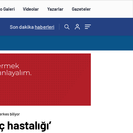
o Galeri
Videolar
Yazarlar
Gazeteler
15:20
Son dakika
/
haberleri
erkes biliyor
 hastalığı’